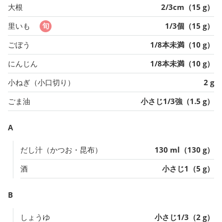
大根
2/3cm（15 g）
里いも
1/3個（15 g）
ごぼう
1/8本未満（10 g）
にんじん
1/8本未満（10 g）
小ねぎ（小口切り）
2 g
ごま油
小さじ1/3強（1.5 g）
A
だし汁（かつお・昆布）
130 ml（130 g）
酒
小さじ1（5 g）
B
しょうゆ
小さじ1/3（2 g）