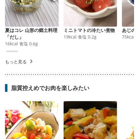
夏はコレ 山形の郷土料理
ミニトマトの冷たい煮物
あじの
「だし」
19
kcal
食塩
0.2
g
75
kcal
16
kcal
食塩
0.6
g
もっと見る
脂質控えめでお肉を楽しみたい