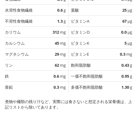
水溶性食物繊維
0.6
g
葉酸
25
µg
不溶性食物繊維
1.3
g
ビタミンA
67
µg
カリウム
312
mg
ビタミンD
0.0
µg
カルシウム
45
mg
ビタミンK
5
µg
マグネシウム
29
mg
ビタミンE
0.3
mg
リン
62
mg
飽和脂肪酸
0.43
g
鉄
0.6
mg
一価不飽和脂肪酸
0.95
g
亜鉛
0.3
mg
多価不飽和脂肪酸
1.30
g
煮物や麺類の残り汁など、実際には食さないと想定される栄養価は、上
記リストから除いてあります。