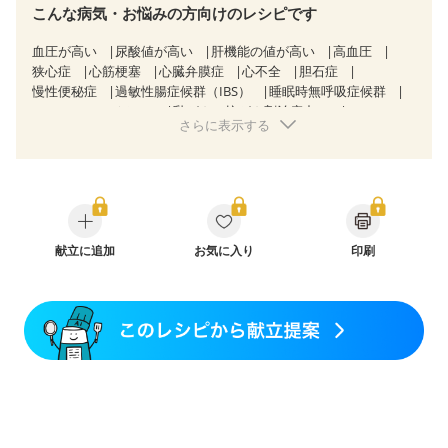
こんな病気・お悩みの方向けのレシピです
血圧が高い
尿酸値が高い
肝機能の値が高い
高血圧
狭心症
心筋梗塞
心臓弁膜症
心不全
胆石症
慢性便秘症
過敏性腸症候群（IBS）
睡眠時無呼吸症候群
CKD（ステージ３a）
乳がん（抗がん剤治療中）
さらに表示する
乳がん（ホルモン療法中）
乳がん（放射線治療中）
乳がん治療を終えた方・経過観察中の方など
味の感じ方が変わった
食欲がない
妊娠中(初期)
妊婦健診・体重増加が気になる（初期）
妊婦健診・血圧が気になる（初期）
妊婦健診・血糖値が気になる（初期）
妊娠高血圧(中期)
妊娠糖尿病(初期)
献立に追加
産後（母乳）
お気に入り
産後（混合栄養）
印刷
産後（ミルク）
骨折
骨粗しょう症
関節リウマチ
乾癬
フレイル（年齢に合わせた体作り）
低栄養予防
貧血対策
ニキビ・肌荒れ
妊活中
更年期