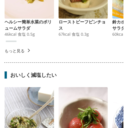
ヘルシー簡単水菜のボリ
ローストビーフピンチョ
鈴カボ
ュームサラダ
ス
サラダ
46
kcal
食塩
0.5
g
67
kcal
食塩
0.3
g
60
kcal
もっと見る
おいしく減塩したい