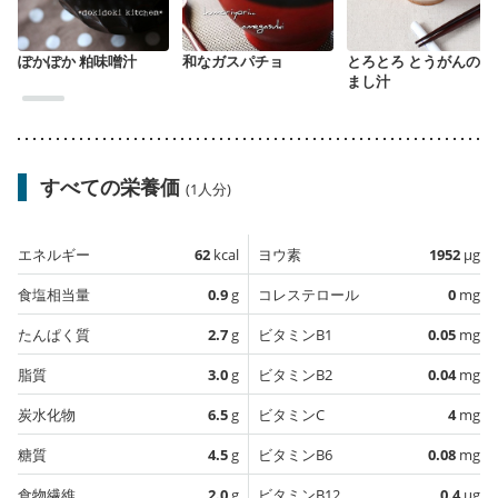
ぽかぽか 粕味噌汁
和なガスパチョ
とろとろ とうがんのす
まし汁
すべての栄養価
(1人分)
エネルギー
62
kcal
ヨウ素
1952
µg
食塩相当量
0.9
g
コレステロール
0
mg
たんぱく質
2.7
g
ビタミンB1
0.05
mg
脂質
3.0
g
ビタミンB2
0.04
mg
炭水化物
6.5
g
ビタミンC
4
mg
糖質
4.5
g
ビタミンB6
0.08
mg
食物繊維
2.0
g
ビタミンB12
0.4
µg