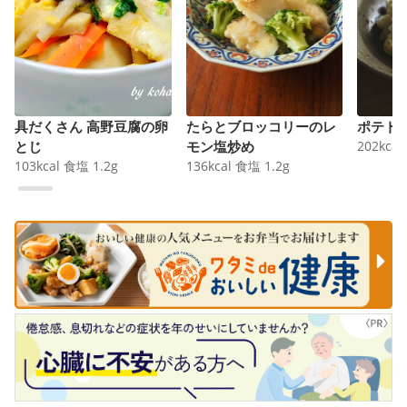
具だくさん 高野豆腐の卵
たらとブロッコリーのレ
ポテト
とじ
モン塩炒め
202
kcal
103
kcal
食塩
1.2
g
136
kcal
食塩
1.2
g