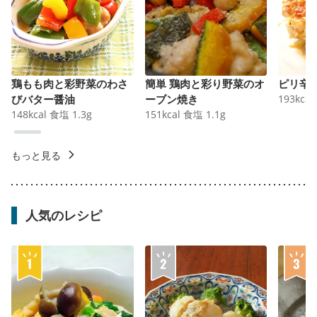
鶏もも肉と彩野菜のわさ
簡単 鶏肉と彩り野菜のオ
ピリ辛
びバター醤油
ーブン焼き
193
kcal
148
kcal
食塩
1.3
g
151
kcal
食塩
1.1
g
もっと見る
人気のレシピ