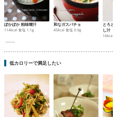
ぽかぽか 粕味噌汁
和なガスパチョ
とろと
114
kcal
食塩
1.1
g
45
kcal
食塩
0.9
g
し汁
16
kcal
低カロリーで満足したい