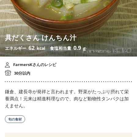
具だくさん けんちん汁
62
0.9
エネルギー
kcal
食塩相当量
g
FarmersKさんのレシピ
30分以内
鎌倉、建長寺が発祥と言われます。野菜がたっぷり摂れて栄
養満点！元来は精進料理なので、肉など動物性タンパクは加
えません。
旬の食材