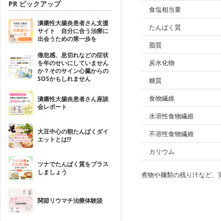
PR ピックアップ
食塩相当量
潰瘍性大腸炎患者さん支援
たんぱく質
サイト 自分に合う治療に
出会うための第一歩を
脂質
倦怠感、息切れなどの症状
炭水化物
を年のせいにしていません
か？そのサイン心臓からの
SOSかもしれません
糖質
食物繊維
潰瘍性大腸炎患者さん座談
会レポート
水溶性食物繊維
大豆中心の朝たんぱくダイ
不溶性食物繊維
エットとは!?
カリウム
ツナでたんぱく質をプラス
しましょう
煮物や麺類の残り汁など、
関節リウマチ治療体験談