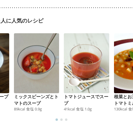
た人に人気のレシピ
ープ
ミックスビーンズとト
トマトジュースでスー
根菜とお
マトのスープ
プ
トマトミ
89
kcal
食塩
0.9
g
41
kcal
食塩
1.0
g
130
kcal
食