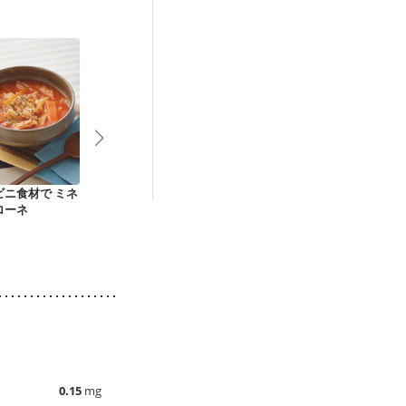
ビニ食材で ミネ
なすたっぷり酸辣湯
ごぼうとトマトのポ
お手軽 押し
ローネ
風スープ
タージュスープ
トマトスープ
0.15
mg