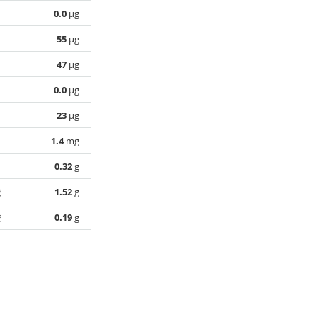
0.0
µg
55
µg
47
µg
0.0
µg
23
µg
1.4
mg
0.32
g
酸
1.52
g
酸
0.19
g