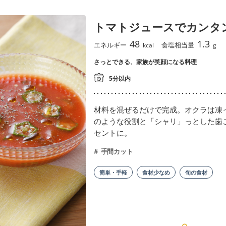
トマトジュースでカンタ
48
1.3
エネルギー
食塩相当量
kcal
g
さっとできる、家族が笑顔になる料理
5分以内
材料を混ぜるだけで完成。オクラは凍
のような役割と「シャリ」っとした歯
セントに。
手間カット
簡単・手軽
食材少なめ
旬の食材