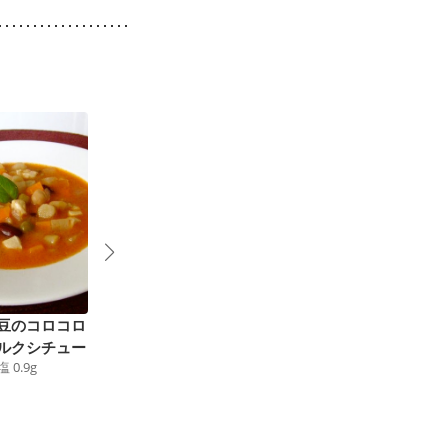
豆のコロコロ
コンビニ食材で ミネ
なすたっぷり酸辣湯風
ルクシチュー
ストローネ
スープ
塩
0.9
g
97
kcal
食塩
1.6
g
118
kcal
食塩
1.6
g
4