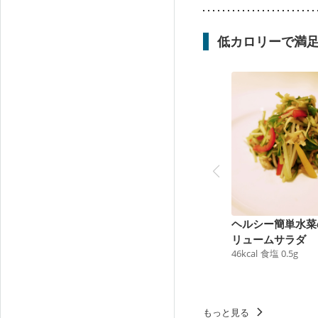
低カロリーで満
ヘルシー簡単水菜
リュームサラダ
46
kcal
食塩
0.5
g
もっと見る