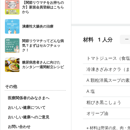
【関節リウマチをお持ちの
方】新規会員登録はこちら
から
潰瘍性大腸炎の治療
材料
1 人分
関節リウマチってどんな病
気？まずはセルフチェッ
ク！
トマトジュース（食塩
糖尿病患者さんに向けた
カンタン一週間献立レシピ
冷凍きざみオクラ（
A 顆粒洋風スープの素
その他
A 塩
医療関係者のみなさまへ
粗びき黒こしょう
おいしい健康について
オリーブ油
おいしい健康へのご意見
お問い合わせ
※ 材料は野菜の皮、肉