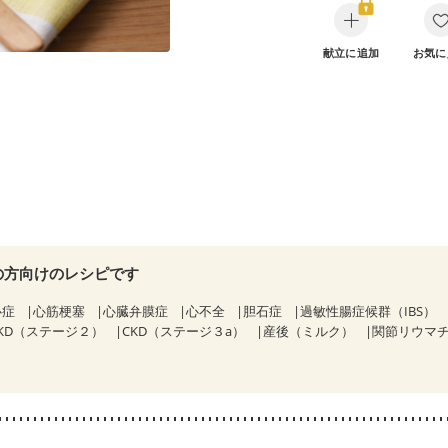
献立に追加
お気に
の方向けのレシピです
心症
心筋梗塞
心臓弁膜症
心不全
胆石症
過敏性腸症候群（IBS）
KD（ステージ２）
CKD（ステージ３a）
産後（ミルク）
関節リウマ