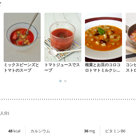
ピ
ミックスビーンズと
トマトジュースでス
根菜とお豆のコロコ
コン
トマトのスープ
ープ
ロトマトミルクシチ
スト
ュー
1人分)
48
kcal
カルシウム
36
mg
ビタミンB6