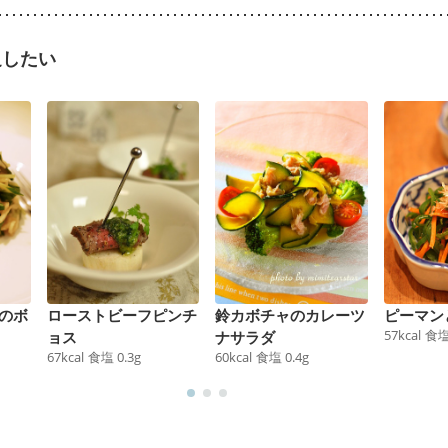
足したい
のボ
ローストビーフピンチ
鈴カボチャのカレーツ
ピーマン
57
kcal
食
ョス
ナサラダ
67
kcal
食塩
0.3
g
60
kcal
食塩
0.4
g