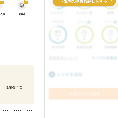
2週間の無料お試しをする
入り
印刷
チ
低栄養予防