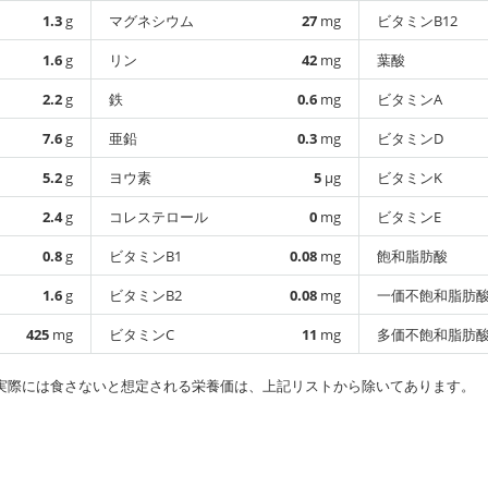
1.3
g
マグネシウム
27
mg
ビタミンB12
1.6
g
リン
42
mg
葉酸
2.2
g
鉄
0.6
mg
ビタミンA
7.6
g
亜鉛
0.3
mg
ビタミンD
5.2
g
ヨウ素
5
µg
ビタミンK
2.4
g
コレステロール
0
mg
ビタミンE
0.8
g
ビタミンB1
0.08
mg
飽和脂肪酸
1.6
g
ビタミンB2
0.08
mg
一価不飽和脂肪
425
mg
ビタミンC
11
mg
多価不飽和脂肪
実際には食さないと想定される栄養価は、上記リストから除いてあります。