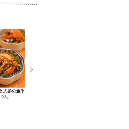
と人参の金平
切り干し大根の梅ツナ
おからサラダ
塩
0.8
g
64
kcal
食塩
0.6
g
辛子ポン酢和え
42
kcal
食塩
0.6
g
9