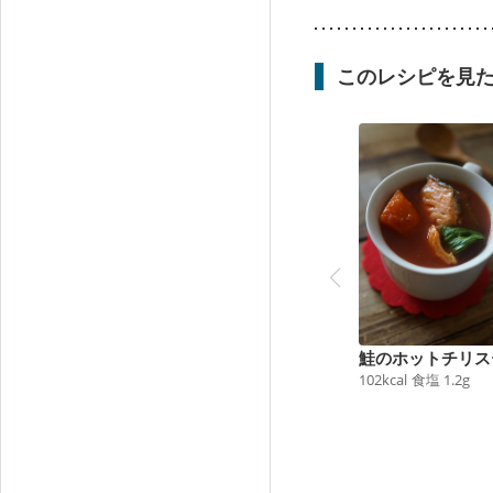
このレシピを見
鮭のホットチリス
102
kcal
食塩
1.2
g