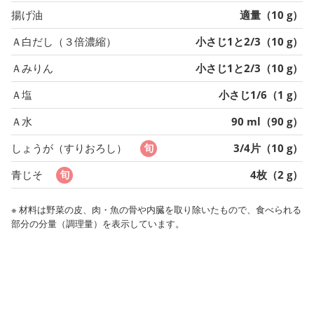
揚げ油
適量（10 g）
Ａ白だし（３倍濃縮）
小さじ1と2/3（10 g）
Ａみりん
小さじ1と2/3（10 g）
Ａ塩
小さじ1/6（1 g）
Ａ水
90 ml（90 g）
しょうが（すりおろし）
3/4片（10 g）
青じそ
4枚（2 g）
※ 材料は野菜の皮、肉・魚の骨や内臓を取り除いたもので、食べられる
部分の分量（調理量）を表示しています。