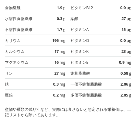
食物繊維
1.9
g
ビタミンB12
0.0
µg
水溶性食物繊維
0.3
g
葉酸
27
µg
不溶性食物繊維
1.7
g
ビタミンA
15
µg
カリウム
196
mg
ビタミンD
0.0
µg
カルシウム
17
mg
ビタミンK
23
µg
マグネシウム
16
mg
ビタミンE
0.9
mg
リン
27
mg
飽和脂肪酸
0.58
g
鉄
0.3
mg
一価不飽和脂肪酸
2.06
g
亜鉛
0.2
mg
多価不飽和脂肪酸
2.05
g
煮物や麺類の残り汁など、実際には食さないと想定される栄養価は、上
記リストから除いてあります。