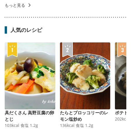
もっと見る
人気のレシピ
具だくさん 高野豆腐の卵
たらとブロッコリーのレ
ポテト
とじ
モン塩炒め
202
kcal
103
kcal
食塩
1.2
g
136
kcal
食塩
1.2
g