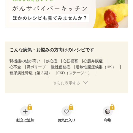
こんな病気・お悩みの方向けのレシピです
腎機能の値が高い
狭心症
心筋梗塞
心臓弁膜症
心不全
胃ポリープ
慢性便秘症
過敏性腸症候群（IBS）
糖尿病性腎症（第３期）
CKD（ステージ１）
CKD（ステージ２）
CKD（ステージ３a）
さらに表示する
CKD（ステージ３b）
透析
乳がん（抗がん剤治療中）
乳がん（ホルモン療法中）
乳がん（放射線治療中）
乳がん治療を終えた方・経過観察中の方など
胃がん（抗がん剤治療中）
胃がん治療を終えた方・経過観察中の方
大腸がん治療を終えた方・経過観察中の方
大腸がん（抗がん剤治療中）
献立に追加
お気に入り
大腸がん（放射線治療中）
印刷
飲み込みにくい
味の感じ方が変わった
食欲がない
消化不良
妊娠中(初期)