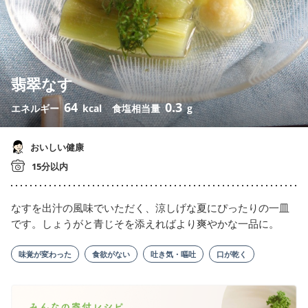
翡翠なす
64
0.3
エネルギー
kcal
食塩相当量
g
おいしい健康
15分以内
なすを出汁の風味でいただく、涼しげな夏にぴったりの一皿
です。しょうがと青じそを添えればより爽やかな一品に。
味覚が変わった
食欲がない
吐き気・嘔吐
口が乾く