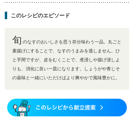
妊婦健診・体重増加が気になる（初期）
妊婦健診・血圧が気になる（初期）
このレシピのエピソード
妊婦健診・血糖値が気になる（初期）
妊娠高血圧(中期)
妊娠糖尿病(初期)
産後（母乳）
産後（混合栄養）
産後（ミルク）
骨折
骨粗しょう症
関節リウマチ
更年期
旬
のなすのおいしさを思う存分味わう一品。丸ごと
素揚げにすることで、なすのうまみを逃しません。ひ
と手間ですが、皮をむくことで、煮浸しや揚げ浸しよ
りも、消化に良い一皿になります。しょうがや青じそ
の薬味と一緒にいただけばより爽やかで風味豊かに。