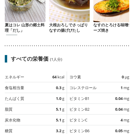
夏はコレ 山形の郷土料
大根おろしでさっぱり
なすのとろける味噌チ
理「だし」
なすの揚げびたし
ーズ焼き
すべての栄養価
(1人分)
エネルギー
64
kcal
ヨウ素
0
µg
食塩相当量
0.3
g
コレステロール
1
mg
たんぱく質
1.0
g
ビタミンB1
0.04
mg
脂質
5.1
g
ビタミンB2
0.04
mg
炭水化物
5.1
g
ビタミンC
4
mg
糖質
3.2
g
ビタミンB6
0.05
mg