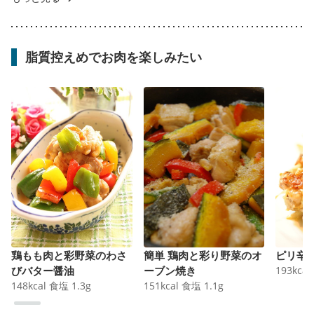
脂質控えめでお肉を楽しみたい
鶏もも肉と彩野菜のわさ
簡単 鶏肉と彩り野菜のオ
ピリ辛
びバター醤油
ーブン焼き
193
kcal
148
kcal
食塩
1.3
g
151
kcal
食塩
1.1
g