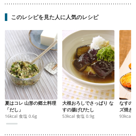
このレシピを見た人に人気のレシピ
夏はコレ 山形の郷土料理
大根おろしでさっぱり な
なすの
「だし」
すの揚げびたし
ズ焼き
16
kcal
食塩
0.6
g
53
kcal
食塩
0.9
g
93
kcal