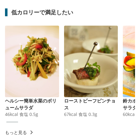
低カロリーで満足したい
ヘルシー簡単水菜のボリ
ローストビーフピンチョ
鈴カボ
ュームサラダ
ス
サラダ
46
kcal
食塩
0.5
g
67
kcal
食塩
0.3
g
60
kcal
もっと見る