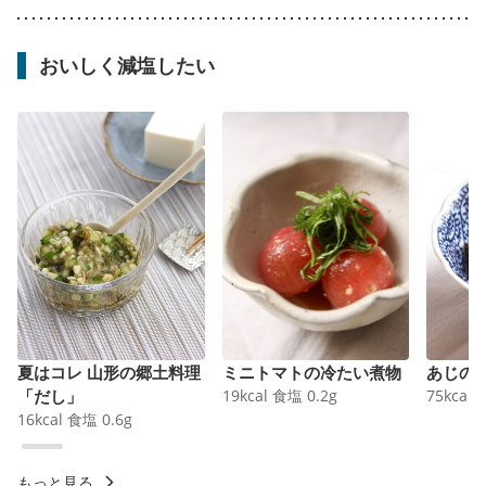
おいしく減塩したい
夏はコレ 山形の郷土料理
ミニトマトの冷たい煮物
あじの
「だし」
19
kcal
食塩
0.2
g
75
kcal
16
kcal
食塩
0.6
g
もっと見る