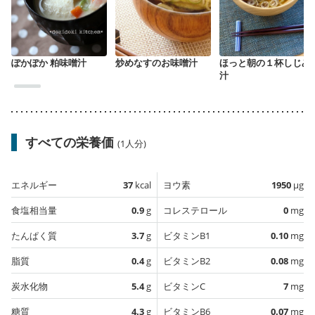
ぽかぽか 粕味噌汁
炒めなすのお味噌汁
ほっと朝の１杯しじみ
汁
すべての栄養価
(1人分)
エネルギー
37
kcal
ヨウ素
1950
µg
食塩相当量
0.9
g
コレステロール
0
mg
たんぱく質
3.7
g
ビタミンB1
0.10
mg
脂質
0.4
g
ビタミンB2
0.08
mg
炭水化物
5.4
g
ビタミンC
7
mg
糖質
4.3
g
ビタミンB6
0.07
mg