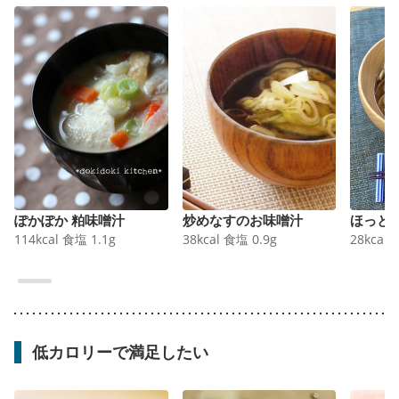
ぽかぽか 粕味噌汁
炒めなすのお味噌汁
ほっと
114
kcal
食塩
1.1
g
38
kcal
食塩
0.9
g
28
kcal
低カロリーで満足したい