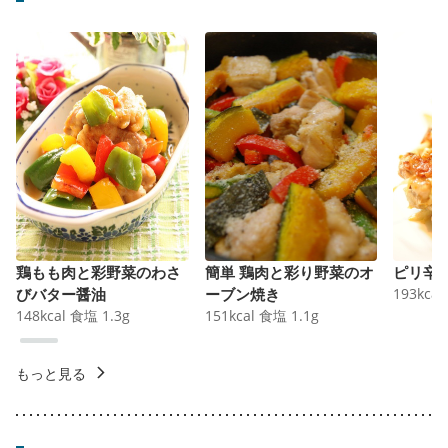
鶏もも肉と彩野菜のわさ
簡単 鶏肉と彩り野菜のオ
ピリ辛
びバター醤油
ーブン焼き
193
kcal
148
kcal
食塩
1.3
g
151
kcal
食塩
1.1
g
もっと見る