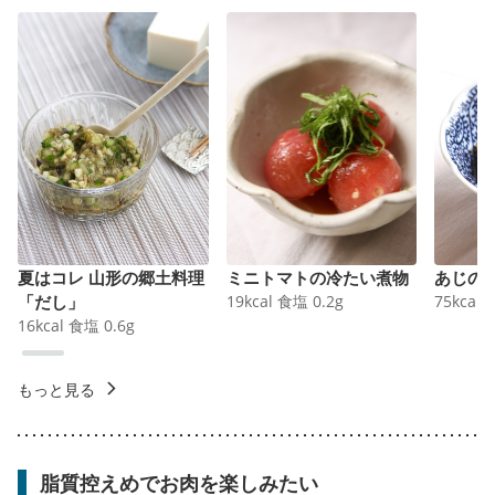
夏はコレ 山形の郷土料理
ミニトマトの冷たい煮物
あじの
「だし」
19
kcal
食塩
0.2
g
75
kcal
16
kcal
食塩
0.6
g
もっと見る
脂質控えめでお肉を楽しみたい