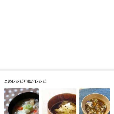
乾癬
フレイル（年齢に合わせた体作り）
貧血対策
ニキビ・肌荒れ
妊活中
更年期
このレシピと似たレシピ