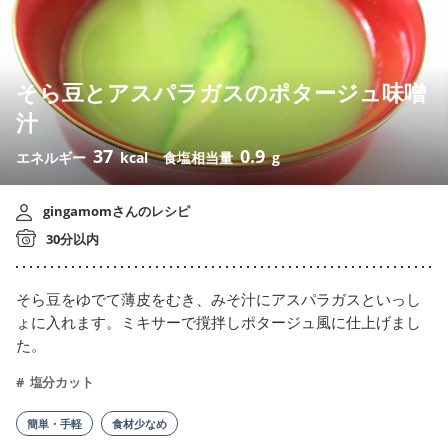
そら豆とアスパラガスのポタージュ味噌
汁
37
0.9
エネルギー
kcal
食塩相当量
g
gingamomさんのレシピ
30分以内
そら豆をゆでて薄皮をむき、みそ汁にアスパラガスといっし
ょに入れます。ミキサーで撹拌しポタージュ風に仕上げまし
た。
塩分カット
簡単・手軽
食材少なめ