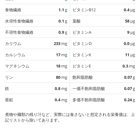
食物繊維
1.1
g
ビタミンB12
0.4
µg
水溶性食物繊維
0.1
g
葉酸
58
µg
不溶性食物繊維
0.9
g
ビタミンA
9
µg
カリウム
233
mg
ビタミンD
0.0
µg
カルシウム
17
mg
ビタミンK
11
µg
マグネシウム
18
mg
ビタミンE
0.3
mg
リン
80
mg
飽和脂肪酸
0.07
g
鉄
0.8
mg
一価不飽和脂肪酸
0.07
g
亜鉛
0.4
mg
多価不飽和脂肪酸
0.24
g
煮物や麺類の残り汁など、実際には食さないと想定される栄養価は、上
記リストから除いてあります。