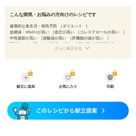
こんな病気・お悩みの方向けのレシピです
健康的な食生活・病気予防
ダイエット
血糖値・HbA1cが高い
血圧が高い
コレステロールが高い
中性脂肪が高い
尿酸値が高い
肝機能の値が高い
腎機能の値が高い
糖尿病（2型）
高血圧
脂質異常症
さらに表示する
高尿酸血症（痛風）
狭心症
心筋梗塞
心臓弁膜症
心不全
胃炎
胃ポリープ
消化性潰瘍（胃・十二指腸潰瘍）
逆流性食道炎
胆石症
慢性膵炎（移行期・寛解期）
痔
過敏性腸症候群（IBS）
糖尿病性腎症（第１期）
糖尿病性腎症（第２期）
CKD（ステージ１）
CKD（ステージ２）
CKD（ステージ３a）
献立に追加
乳がん（抗がん剤治療中）
お気に入り
印刷
乳がん（ホルモン療法中）
乳がん（放射線治療中）
乳がん治療を終えた方・経過観察中の方など
飲み込みにくい
食欲がない
妊娠中(初期)
妊婦健診・体重増加が気になる（初期）
妊婦健診・血圧が気になる（初期）
妊婦健診・血糖値が気になる（初期）
妊娠高血圧(中期)
妊娠糖尿病(初期)
産後（母乳）
産後（混合栄養）
産後（ミルク）
骨折
骨粗しょう症
関節リウマチ