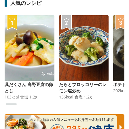
人気のレシピ
具だくさん 高野豆腐の卵
たらとブロッコリーのレ
ポテト
とじ
モン塩炒め
202
kcal
103
kcal
食塩
1.2
g
136
kcal
食塩
1.2
g