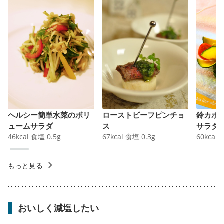
ヘルシー簡単水菜のボリ
ローストビーフピンチョ
鈴カボ
ュームサラダ
ス
サラダ
46
kcal
食塩
0.5
g
67
kcal
食塩
0.3
g
60
kcal
もっと見る
おいしく減塩したい