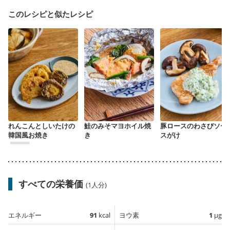
このレシピと似たレシピ
れんこんとしいたけの
鮭のみそマヨホイル焼
豚ロースのわさびソー
韓国風お焼き
き
スがけ
すべての栄養価
(1人分)
エネルギー
91
kcal
ヨウ素
1
µg