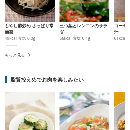
もやし酢炒め さっぱり常
三つ葉とレンコンのサラ
ゴーヤ
備菜
ダ
汁
49
kcal
食塩
0.0
g
66
kcal
食塩
0.1
g
61
kcal
もっと見る
脂質控えめでお肉を楽しみたい