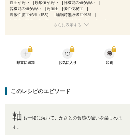
血圧が高い
尿酸値が高い
肝機能の値が高い
腎機能の値が高い
高血圧
慢性便秘症
過敏性腸症候群（IBS）
睡眠時無呼吸症候群
糖尿病性腎症（第１期）
糖尿病性腎症（第２期）
さらに表示する
糖尿病性腎症（第３期）
CKD（ステージ１）
CKD（ステージ２）
CKD（ステージ３a）
CKD（ステージ３b）
透析
乳がん（抗がん剤治療中）
乳がん（ホルモン療法中）
乳がん（放射線治療中）
乳がん治療を終えた方・経過観察中の方など
飲み込みにくい
産後（ミルク）
骨折
骨粗しょう症
関節リウマチ
献立に追加
フレイル（年齢に合わせた体作り）
お気に入り
印刷
低栄養予防
貧血対策
ニキビ・肌荒れ
妊活中
更年期
このレシピのエピソード
軸
も一緒に焼いて、かさとの食感の違いを楽しめま
す。