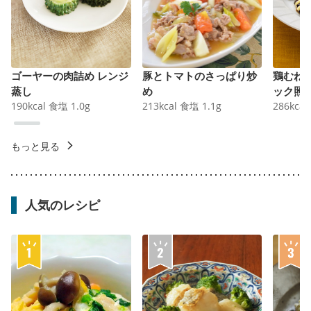
ゴーヤーの肉詰め レンジ
豚とトマトのさっぱり炒
鶏むね
蒸し
め
ック照
190
kcal
食塩
1.0
g
213
kcal
食塩
1.1
g
286
kcal
もっと見る
人気のレシピ