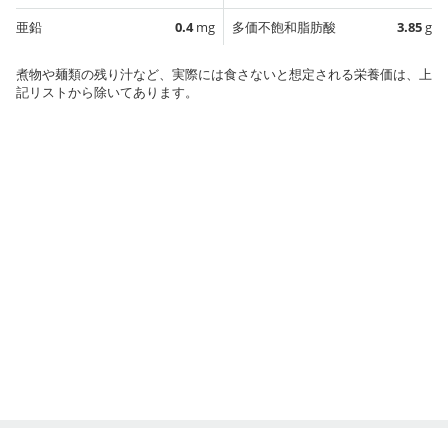
亜鉛
0.4
mg
多価不飽和脂肪酸
3.85
g
煮物や麺類の残り汁など、実際には食さないと想定される栄養価は、上
記リストから除いてあります。