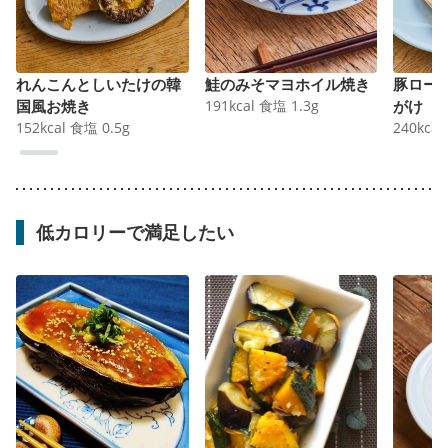
れんこんとしいたけの韓
鮭のみそマヨホイル焼き
豚ロー
国風お焼き
191
kcal
食塩
1.3
g
がけ
152
kcal
食塩
0.5
g
240
kcal
低カロリーで満足したい