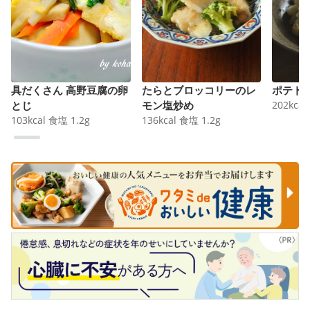
具だくさん 高野豆腐の卵
たらとブロッコリーのレ
ポテト
とじ
モン塩炒め
202
kcal
103
kcal
食塩
1.2
g
136
kcal
食塩
1.2
g