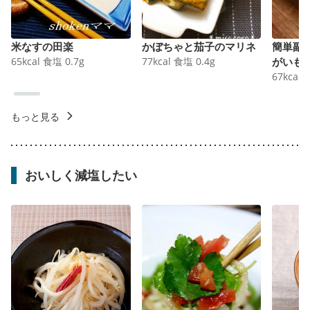
米なすの田楽
かぼちゃと茄子のマリネ
簡単副
65
kcal
食塩
0.7
g
77
kcal
食塩
0.4
g
がいも
67
kcal
もっと見る
おいしく減塩したい