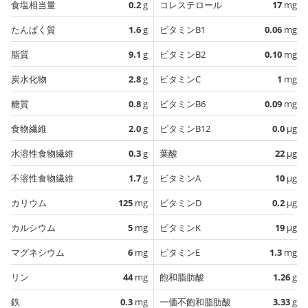
食塩相当量
0.2
g
コレステロール
17
mg
たんぱく質
1.6
g
ビタミンB1
0.06
mg
脂質
9.1
g
ビタミンB2
0.10
mg
炭水化物
2.8
g
ビタミンC
1
mg
糖質
0.8
g
ビタミンB6
0.09
mg
食物繊維
2.0
g
ビタミンB12
0.0
µg
水溶性食物繊維
0.3
g
葉酸
22
µg
不溶性食物繊維
1.7
g
ビタミンA
10
µg
カリウム
125
mg
ビタミンD
0.2
µg
カルシウム
5
mg
ビタミンK
19
µg
マグネシウム
6
mg
ビタミンE
1.3
mg
リン
44
mg
飽和脂肪酸
1.26
g
鉄
0.3
mg
一価不飽和脂肪酸
3.33
g