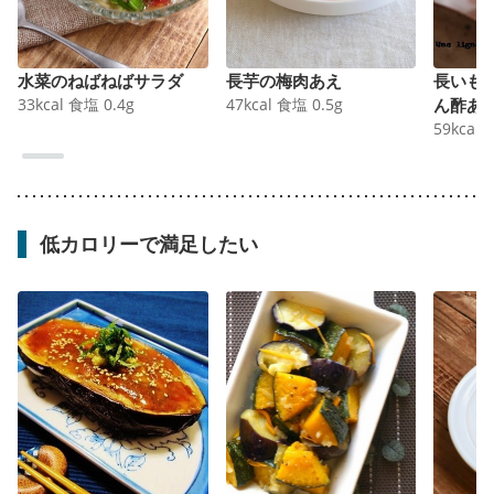
水菜のねばねばサラダ
長芋の梅肉あえ
長いも
33
kcal
食塩
0.4
g
47
kcal
食塩
0.5
g
ん酢あ
59
kcal
低カロリーで満足したい