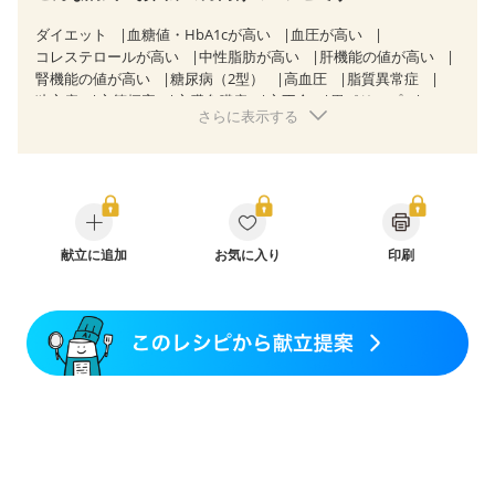
ダイエット
血糖値・HbA1cが高い
血圧が高い
コレステロールが高い
中性脂肪が高い
肝機能の値が高い
腎機能の値が高い
糖尿病（2型）
高血圧
脂質異常症
狭心症
心筋梗塞
心臓弁膜症
心不全
胃ポリープ
さらに表示する
逆流性食道炎
胆石症
慢性膵炎（移行期・寛解期）
過敏性腸症候群（IBS）
糖尿病性腎症（第１期）
糖尿病性腎症（第２期）
糖尿病性腎症（第３期）
CKD（ステージ１）
CKD（ステージ２）
CKD（ステージ３a）
透析
乳がん（抗がん剤治療中）
乳がん（ホルモン療法中）
乳がん（放射線治療中）
乳がん治療を終えた方・経過観察中の方など
献立に追加
お気に入り
印刷
飲み込みにくい
産後（ミルク）
骨折
関節リウマチ
貧血対策
ニキビ・肌荒れ
更年期