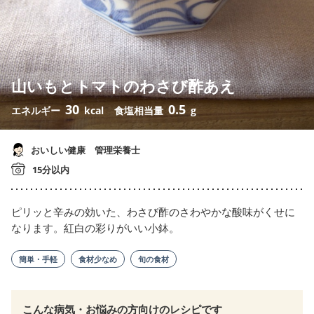
山いもとトマトのわさび酢あえ
30
0.5
エネルギー
kcal
食塩相当量
g
おいしい健康 管理栄養士
15分以内
ピリッと辛みの効いた、わさび酢のさわやかな酸味がくせに
なります。紅白の彩りがいい小鉢。
簡単・手軽
食材少なめ
旬の食材
こんな病気・お悩みの方向けのレシピです