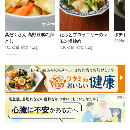
具だくさん 高野豆腐の卵
たらとブロッコリーのレ
ポテト
とじ
モン塩炒め
202
kcal
103
kcal
食塩
1.2
g
136
kcal
食塩
1.2
g