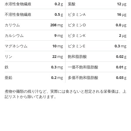
水溶性食物繊維
0.2
g
葉酸
12
µg
不溶性食物繊維
0.5
g
ビタミンA
16
µg
カリウム
208
mg
ビタミンD
0.0
µg
カルシウム
9
mg
ビタミンK
2
µg
マグネシウム
10
mg
ビタミンE
0.3
mg
リン
22
mg
飽和脂肪酸
0.02
g
鉄
0.3
mg
一価不飽和脂肪酸
0.01
g
亜鉛
0.2
mg
多価不飽和脂肪酸
0.03
g
煮物や麺類の残り汁など、実際には食さないと想定される栄養価は、上
記リストから除いてあります。