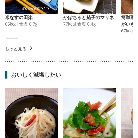
米なすの田楽
かぼちゃと茄子のマリネ
簡単副
65
kcal
食塩
0.7
g
77
kcal
食塩
0.4
g
がいも
67
kcal
もっと見る
おいしく減塩したい