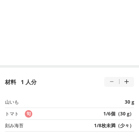
材料
1 人分
山いも
30 g
トマト
1/6個（30 g）
刻み海苔
1/8枚未満（少々）