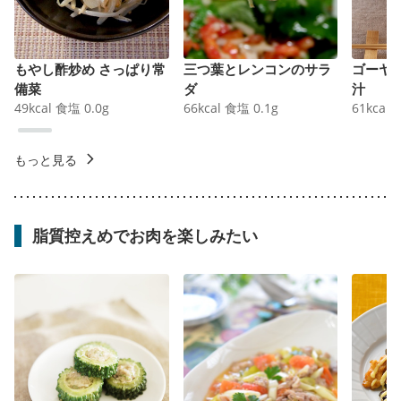
もやし酢炒め さっぱり常
三つ葉とレンコンのサラ
ゴーヤ
備菜
ダ
汁
49
kcal
食塩
0.0
g
66
kcal
食塩
0.1
g
61
kcal
もっと見る
脂質控えめでお肉を楽しみたい