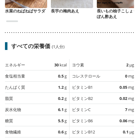
水菜のねばねばサラダ
長芋の梅肉あえ
長いもの柚子こしょう
ぽん酢あえ
すべての栄養価
(1人分)
エネルギー
30
kcal
ヨウ素
2
µg
食塩相当量
0.5
g
コレステロール
0
mg
たんぱく質
1.2
g
ビタミンB1
0.05
mg
脂質
0.2
g
ビタミンB2
0.02
mg
炭水化物
6.1
g
ビタミンC
7
mg
糖質
5.5
g
ビタミンB6
0.06
mg
食物繊維
0.6
g
ビタミンB12
0.1
µg