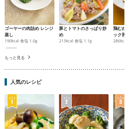
ゴーヤーの肉詰め レンジ
豚とトマトのさっぱり炒
鶏むね
蒸し
め
ック照
190
kcal
食塩
1.0
g
213
kcal
食塩
1.1
g
286
kcal
もっと見る
人気のレシピ