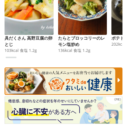
具だくさん 高野豆腐の卵
たらとブロッコリーのレ
ポテト
とじ
モン塩炒め
202
kcal
103
kcal
食塩
1.2
g
136
kcal
食塩
1.2
g