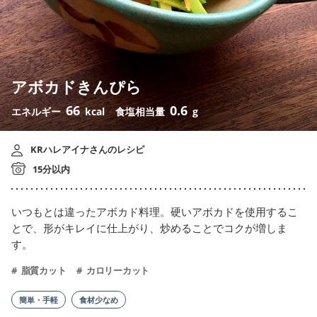
アボカドきんぴら
66
0.6
エネルギー
kcal
食塩相当量
g
KRハレアイナさんのレシピ
15分以内
いつもとは違ったアボカド料理。硬いアボカドを使用するこ
とで、形がキレイに仕上がり、炒めることでコクが増しま
す。
脂質カット
カロリーカット
簡単・手軽
食材少なめ