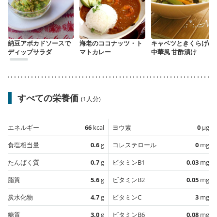
納豆アボカドソースで
海老のココナッツ・ト
キャベツときくらげの
ディップサラダ
マトカレー
中華風 甘酢漬け
すべての栄養価
(1人分)
エネルギー
66
kcal
ヨウ素
0
µg
食塩相当量
0.6
g
コレステロール
0
mg
たんぱく質
0.7
g
ビタミンB1
0.03
mg
脂質
5.6
g
ビタミンB2
0.05
mg
炭水化物
4.7
g
ビタミンC
3
mg
糖質
3.0
g
ビタミンB6
0.08
mg