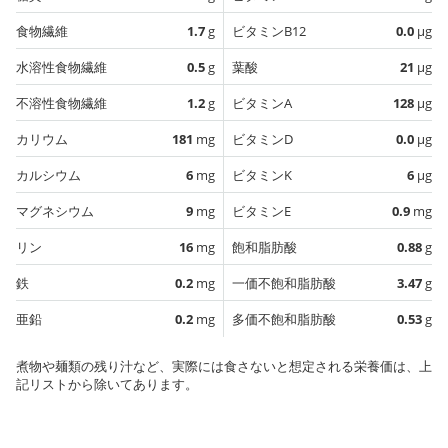
食物繊維
1.7
g
ビタミンB12
0.0
µg
水溶性食物繊維
0.5
g
葉酸
21
µg
不溶性食物繊維
1.2
g
ビタミンA
128
µg
カリウム
181
mg
ビタミンD
0.0
µg
カルシウム
6
mg
ビタミンK
6
µg
マグネシウム
9
mg
ビタミンE
0.9
mg
リン
16
mg
飽和脂肪酸
0.88
g
鉄
0.2
mg
一価不飽和脂肪酸
3.47
g
亜鉛
0.2
mg
多価不飽和脂肪酸
0.53
g
煮物や麺類の残り汁など、実際には食さないと想定される栄養価は、上
記リストから除いてあります。