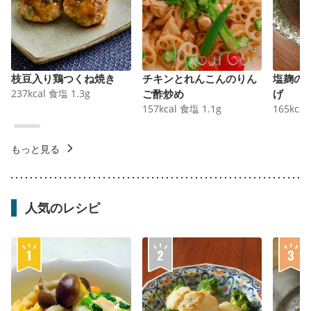
枝豆入り鶏つくね焼き
チキンとれんこんのりん
塩麹の
237
kcal
食塩
1.3
g
ご酢炒め
げ
157
kcal
食塩
1.1
g
165
kcal
もっと見る
人気のレシピ