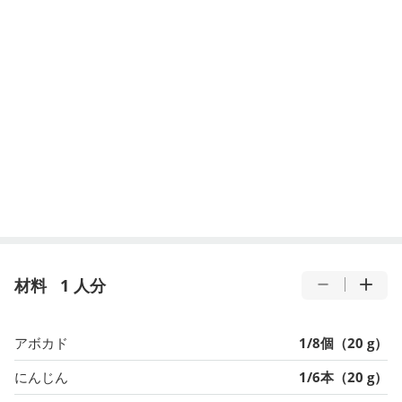
材料
1 人分
アボカド
1/8個（20 g）
にんじん
1/6本（20 g）