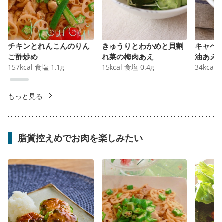
チキンとれんこんのりん
きゅうりとわかめと貝割
キャベ
ご酢炒め
れ菜の梅肉あえ
油あえ
157
kcal
食塩
1.1
g
15
kcal
食塩
0.4
g
34
kcal
もっと見る
脂質控えめでお肉を楽しみたい