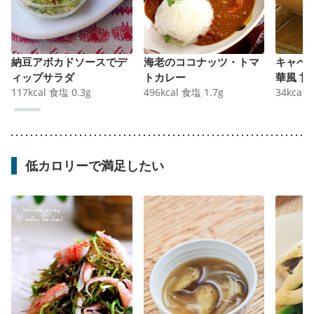
納豆アボカドソースでデ
海老のココナッツ・トマ
キャベ
ィップサラダ
トカレー
華風 甘
117
kcal
食塩
0.3
g
496
kcal
食塩
1.7
g
34
kcal
低カロリーで満足したい