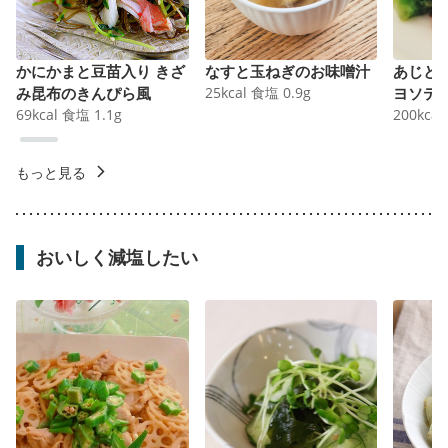
かにかまと豆苗入り きざ
なすと玉ねぎのお味噌汁
あじと
み昆布のきんぴら風
25
kcal
食塩
0.9
g
ヨソテ
69
kcal
食塩
1.1
g
200
kcal
もっと見る
おいしく減塩したい