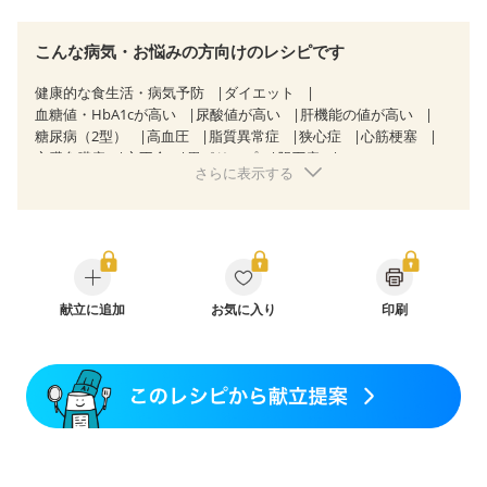
こんな病気・お悩みの方向けのレシピです
健康的な食生活・病気予防
ダイエット
血糖値・HbA1cが高い
尿酸値が高い
肝機能の値が高い
糖尿病（2型）
高血圧
脂質異常症
狭心症
心筋梗塞
心臓弁膜症
心不全
胃ポリープ
胆石症
さらに表示する
慢性膵炎（移行期・寛解期）
慢性便秘症
過敏性腸症候群（IBS）
糖尿病性腎症（第３期）
CKD（ステージ３a）
乳がん（抗がん剤治療中）
乳がん（ホルモン療法中）
乳がん（放射線治療中）
乳がん治療を終えた方・経過観察中の方など
味の感じ方が変わった
妊娠中(初期)
妊婦健診・体重増加が気になる（初期）
献立に追加
お気に入り
印刷
妊婦健診・血圧が気になる（初期）
妊婦健診・血糖値が気になる（初期）
妊娠高血圧(中期)
妊娠糖尿病(初期)
産後（母乳）
産後（混合栄養）
産後（ミルク）
骨折
骨粗しょう症
関節リウマチ
低栄養予防
貧血対策
ニキビ・肌荒れ
妊活中
更年期