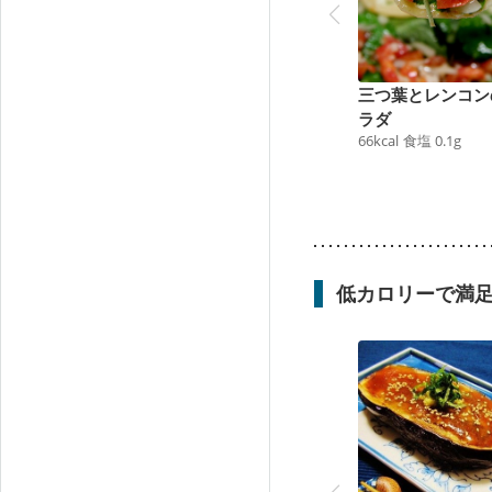
三つ葉とレンコン
ラダ
66
kcal
食塩
0.1
g
低カロリーで満