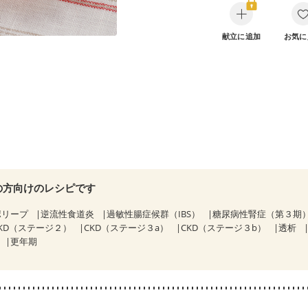
献立に追加
お気に
の方向けのレシピです
ポリープ
逆流性食道炎
過敏性腸症候群（IBS）
糖尿病性腎症（第３期
KD（ステージ２）
CKD（ステージ３a）
CKD（ステージ３b）
透析
更年期