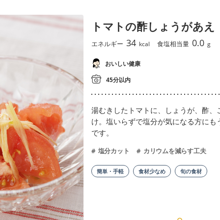
トマトの酢しょうがあえ
34
0.0
エネルギー
食塩相当量
kcal
g
おいしい健康
45分以内
湯むきしたトマトに、しょうが、酢、
け。塩いらずで塩分が気になる方にも
です。
塩分カット
カリウムを減らす工夫
簡単・手軽
食材少なめ
旬の食材