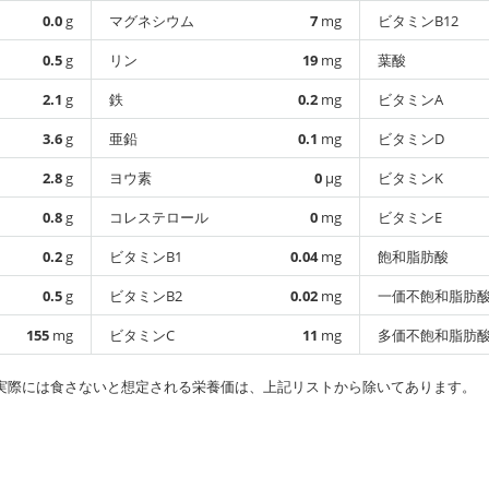
0.0
g
マグネシウム
7
mg
ビタミンB12
0.5
g
リン
19
mg
葉酸
2.1
g
鉄
0.2
mg
ビタミンA
3.6
g
亜鉛
0.1
mg
ビタミンD
2.8
g
ヨウ素
0
µg
ビタミンK
0.8
g
コレステロール
0
mg
ビタミンE
0.2
g
ビタミンB1
0.04
mg
飽和脂肪酸
0.5
g
ビタミンB2
0.02
mg
一価不飽和脂肪
155
mg
ビタミンC
11
mg
多価不飽和脂肪
実際には食さないと想定される栄養価は、上記リストから除いてあります。