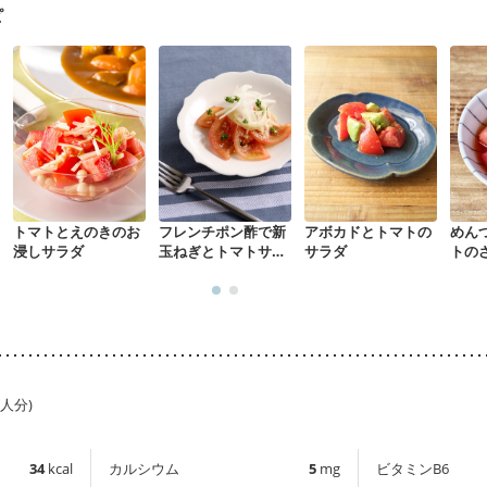
ピ
トマトとえのきのお
フレンチポン酢で新
アボカドとトマトの
めん
浸しサラダ
玉ねぎとトマトサラ
サラダ
トの
ダ
1人分)
34
kcal
カルシウム
5
mg
ビタミンB6