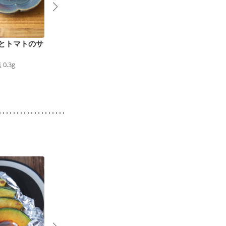
とトマトのサ
めんつゆで簡単 トマ
きゅうりとトマトの中
トのさっぱりサラダ
華サラダ
塩
0.3
g
16
kcal
食塩
0.2
g
23
kcal
食塩
0.4
g
4