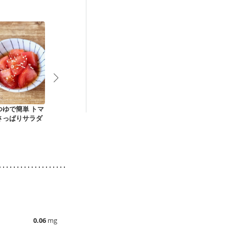
つゆで簡単 トマ
きゅうりとトマトの
小松菜とトマトの和
トマトとわか
さっぱりサラダ
中華サラダ
風サラダ
じそのアレン
0.06
mg