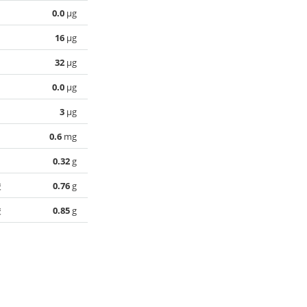
0.0
µg
16
µg
32
µg
0.0
µg
3
µg
0.6
mg
0.32
g
酸
0.76
g
酸
0.85
g