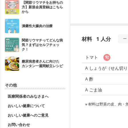
【関節リウマチをお持ちの
方】新規会員登録はこちら
から
潰瘍性大腸炎の治療
材料
1 人分
関節リウマチってどんな病
気？まずはセルフチェッ
ク！
トマト
糖尿病患者さんに向けた
カンタン一週間献立レシピ
A しょうが（せん切
A 酢
その他
A ごま油
医療関係者のみなさまへ
※ 材料は野菜の皮、肉
おいしい健康について
おいしい健康へのご意見
お問い合わせ