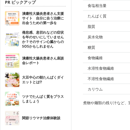
PR ピックアップ
食塩相当量
潰瘍性大腸炎患者さん支援
たんぱく質
サイト 自分に合う治療に
出会うための第一歩を
脂質
倦怠感、息切れなどの症状
炭水化物
を年のせいにしていません
か？そのサイン心臓からの
SOSかもしれません
糖質
食物繊維
潰瘍性大腸炎患者さん座談
会レポート
水溶性食物繊維
大豆中心の朝たんぱくダイ
不溶性食物繊維
エットとは!?
カリウム
ツナでたんぱく質をプラス
しましょう
煮物や麺類の残り汁など、
関節リウマチ治療体験談