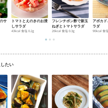
のサ
トマトとえのきのお浸
フレンチポン酢で新玉
アボカド
しサラダ
ねぎとトマトサラダ
ラダ
43
kcal
食塩
0.2
g
26
kcal
食塩
0.3
g
90
kcal
食
足したい