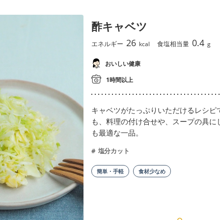
酢キャベツ
26
0.4
エネルギー
食塩相当量
kcal
g
おいしい健康
1時間以上
キャベツがたっぷりいただけるレシピ
も、料理の付け合せや、スープの具に
も最適な一品。
塩分カット
簡単・手軽
食材少なめ