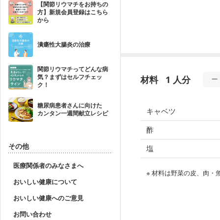
【関節リウマチをお持ちの
方】新規会員登録はこちら
から
潰瘍性大腸炎の治療
関節リウマチってどんな病
気？まずはセルフチェッ
材料
1 人分
ク！
糖尿病患者さんに向けた
キャベツ
カンタン一週間献立レシピ
酢
その他
塩
医療関係者のみなさまへ
※ 材料は野菜の皮、肉
おいしい健康について
おいしい健康へのご意見
お問い合わせ