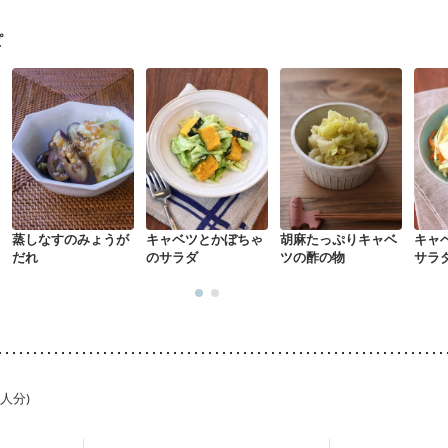
・経過観察中の方
大腸がん（抗がん剤治療中）
大腸がん（放射線治療
食欲がない
妊娠中(初期)
妊婦健診・体重増加が気になる（初期）
ピ
る（初期）
妊婦健診・血糖値が気になる（初期）
妊娠高血圧(中期)
妊
混合栄養）
産後（ミルク）
関節リウマチ
乾癬
貧血対策
ニキビ・
蒸しなすのみょうが
キャベツとかぼちゃ
胡麻たっぷりキャベ
キャ
だれ
のサラダ
ツの酢の物
サラ
1人分)