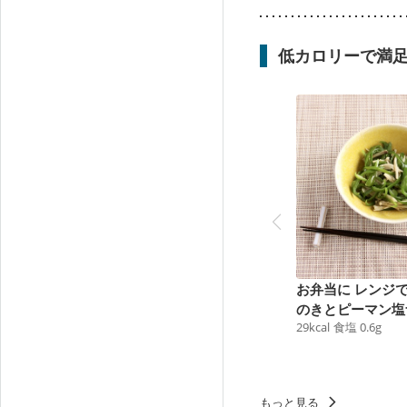
低カロリーで満
お弁当に レンジ
のきとピーマン塩
29
kcal
食塩
0.6
g
ル
もっと見る