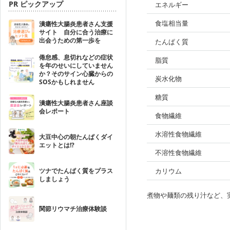
PR ピックアップ
エネルギー
食塩相当量
潰瘍性大腸炎患者さん支援
サイト 自分に合う治療に
出会うための第一歩を
たんぱく質
倦怠感、息切れなどの症状
脂質
を年のせいにしていません
か？そのサイン心臓からの
炭水化物
SOSかもしれません
糖質
潰瘍性大腸炎患者さん座談
会レポート
食物繊維
水溶性食物繊維
大豆中心の朝たんぱくダイ
エットとは!?
不溶性食物繊維
ツナでたんぱく質をプラス
カリウム
しましょう
煮物や麺類の残り汁など、
関節リウマチ治療体験談