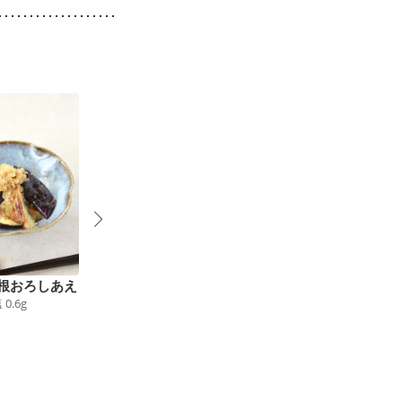
根おろしあえ
簡単 イタリアン風焼
なすの薬味だれ
塩
0.6
g
27
kcal
食塩
0.6
g
き茄子
72
kcal
食塩
0.7
g
4