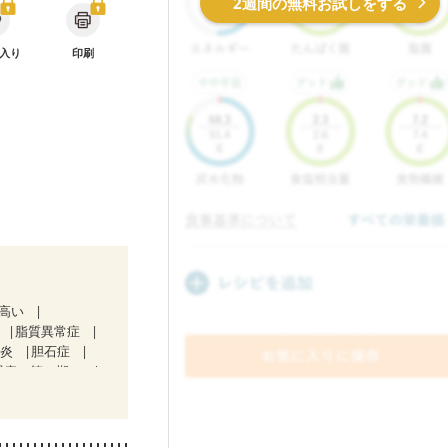
2週間の無料お試しをする
入り
印刷
が高い
脂質異常症
道炎
胆石症
腎症（第２期）
放射線治療中）
・経過観察中の方