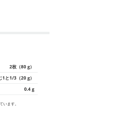
2枚（80 g）
1と1/3（20 g）
0.4 g
ています。