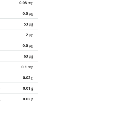
0.08
mg
0.0
µg
53
µg
2
µg
0.0
µg
63
µg
0.1
mg
0.02
g
酸
0.01
g
酸
0.02
g