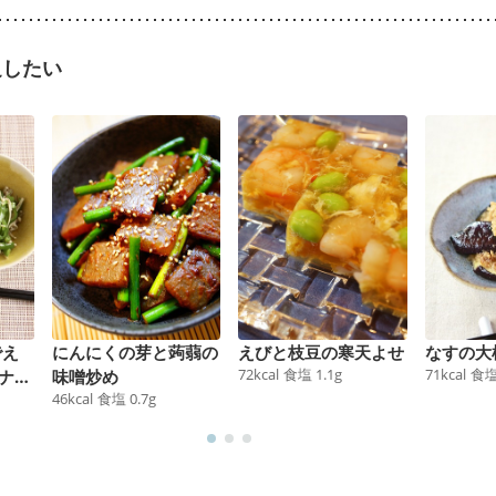
足したい
でえ
にんにくの芽と蒟蒻の
えびと枝豆の寒天よせ
なすの大
72
kcal
食塩
1.1
g
71
kcal
食
ナム
味噌炒め
46
kcal
食塩
0.7
g