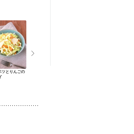
中）
娠糖尿病(初期)
肌荒れ
妊活中
ベツとりんごの
キャベツと卵のごま
キャベツときのこの
キャベツとわ
ダ
だれサラダ
サラダ
桜えびの酢の