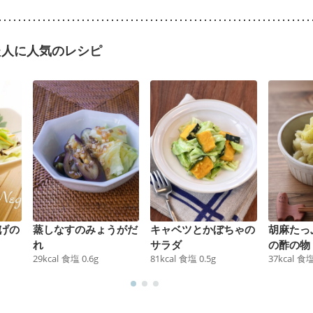
た人に人気のレシピ
げの
蒸しなすのみょうがだ
キャベツとかぼちゃの
胡麻たっ
れ
サラダ
の酢の物
29
kcal
食塩
0.6
g
81
kcal
食塩
0.5
g
37
kcal
食