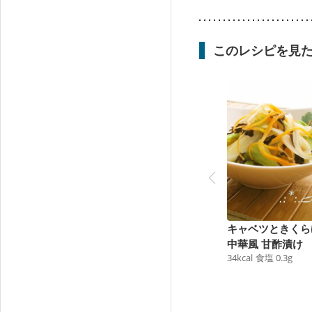
このレシピを見
キャベツときくら
中華風 甘酢漬け
34
kcal
食塩
0.3
g