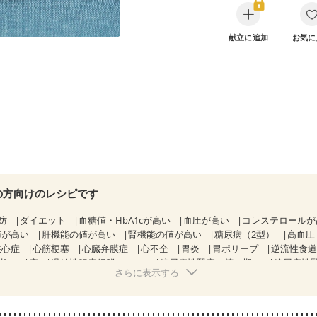
献立に追加
お気に
の方向けのレシピです
防
ダイエット
血糖値・HbA1cが高い
血圧が高い
コレステロール
値が高い
肝機能の値が高い
腎機能の値が高い
糖尿病（2型）
高血圧
狭心症
心筋梗塞
心臓弁膜症
心不全
胃炎
胃ポリープ
逆流性食
期）
痔
過敏性腸症候群（IBS）
糖尿病性腎症（第１期）
糖尿病性
さらに表示する
CKD（ステージ１）
CKD（ステージ２）
CKD（ステージ３a）
透析
乳がん（抗がん剤治療中）
乳がん（ホルモン療法中）
乳がん（
経過観察中の方など
胃がん（抗がん剤治療中）
胃がん治療を終えた方