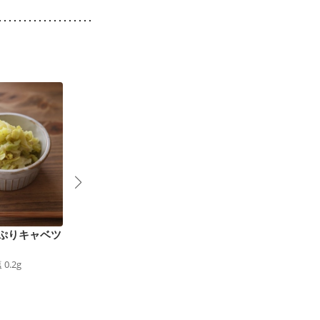
ぷりキャベツ
キャベツとりんごのサ
キャベツと卵のごまだ
ラダ
れサラダ
塩
0.2
g
44
kcal
食塩
0.5
g
97
kcal
食塩
0.8
g
6