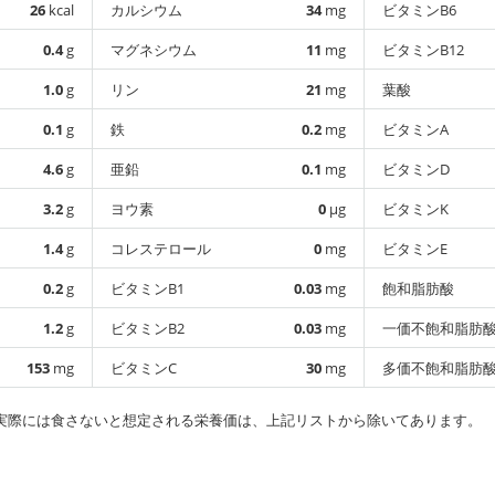
26
kcal
カルシウム
34
mg
ビタミンB6
0.4
g
マグネシウム
11
mg
ビタミンB12
1.0
g
リン
21
mg
葉酸
0.1
g
鉄
0.2
mg
ビタミンA
4.6
g
亜鉛
0.1
mg
ビタミンD
3.2
g
ヨウ素
0
µg
ビタミンK
1.4
g
コレステロール
0
mg
ビタミンE
0.2
g
ビタミンB1
0.03
mg
飽和脂肪酸
1.2
g
ビタミンB2
0.03
mg
一価不飽和脂肪
153
mg
ビタミンC
30
mg
多価不飽和脂肪
実際には食さないと想定される栄養価は、上記リストから除いてあります。