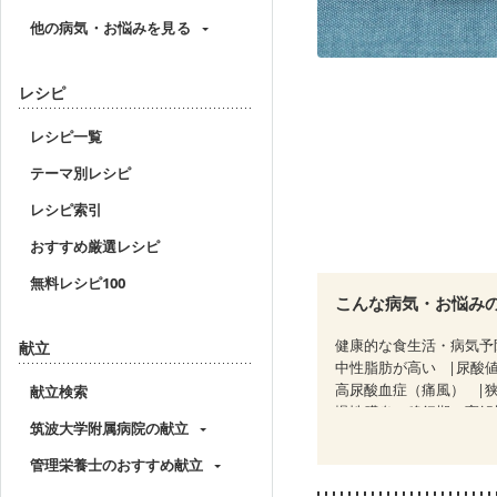
他の病気・お悩みを見る
レシピ
レシピ一覧
テーマ別レシピ
レシピ索引
おすすめ厳選レシピ
無料レシピ100
こんな病気・お悩み
健康的な食生活・病気予
献立
中性脂肪が高い
尿酸
高尿酸血症（痛風）
献立検索
慢性膵炎（移行期・寛解
筑波大学附属病院の献立
糖尿病性腎症（第３期）
CKD（ステージ３b）
管理栄養士のおすすめ献立
乳がん治療を終えた方・