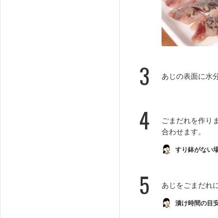
3
あじの表面に水
4
ごまだれを作り
合わせます。
すり鉢がない
5
あじをごまだれ
漬け時間の目