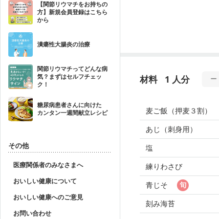
【関節リウマチをお持ちの
方】新規会員登録はこちら
から
潰瘍性大腸炎の治療
関節リウマチってどんな病
気？まずはセルフチェッ
材料
1 人分
ク！
糖尿病患者さんに向けた
麦ご飯（押麦３割）
カンタン一週間献立レシピ
あじ（刺身用）
その他
塩
医療関係者のみなさまへ
練りわさび
おいしい健康について
青じそ
おいしい健康へのご意見
刻み海苔
お問い合わせ