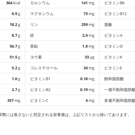
364
kcal
カルシウム
141
mg
ビタミンB6
0.9
g
マグネシウム
73
mg
ビタミンB12
18.2
g
リン
259
mg
葉酸
8.7
g
鉄
2.0
mg
ビタミンA
56.7
g
亜鉛
1.8
mg
ビタミンD
51.5
g
ヨウ素
33
µg
ビタミンK
5.2
g
コレステロール
34
mg
ビタミンE
1.0
g
ビタミンB1
0.18
mg
飽和脂肪酸
2.7
g
ビタミンB2
0.19
mg
一価不飽和脂肪
357
mg
ビタミンC
4
mg
多価不飽和脂肪
実際には食さないと想定される栄養価は、上記リストから除いてあります。