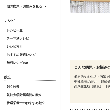
他の病気・お悩みを見る
レシピ
レシピ一覧
テーマ別レシピ
レシピ索引
おすすめ厳選レシピ
無料レシピ100
こんな病気・お悩み
健康的な食生活・病気予
献立
中性脂肪が高い
尿酸
高尿酸血症（痛風）
献立検索
慢性膵炎（移行期・寛解
筑波大学附属病院の献立
睡眠時無呼吸症候群
CKD（ステージ１）
C
管理栄養士のおすすめ献立
乳がん（ホルモン療法中