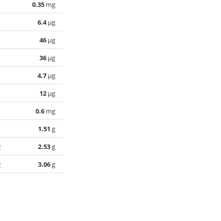
0.35
mg
6.4
µg
46
µg
36
µg
4.7
µg
12
µg
0.6
mg
1.51
g
酸
2.53
g
酸
3.06
g