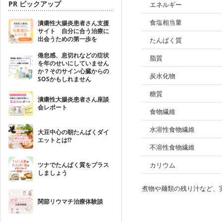
PR ピックアップ
エネルギー
食塩相当量
潰瘍性大腸炎患者さん支援
サイト 自分に合う治療に
出会うための第一歩を
たんぱく質
倦怠感、息切れなどの症状
脂質
を年のせいにしていません
か？そのサイン心臓からの
炭水化物
SOSかもしれません
糖質
潰瘍性大腸炎患者さん座談
会レポート
食物繊維
水溶性食物繊維
大豆中心の朝たんぱくダイ
エットとは!?
不溶性食物繊維
ツナでたんぱく質をプラス
カリウム
しましょう
煮物や麺類の残り汁など、
関節リウマチ治療体験談