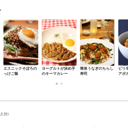
骨粗しょう症
関節リウマチ
乾癬
フレイル（年齢に合わせた体作り
荒れ
妊活中
更年期
ピ
エスニックそぼろの
ヨーグルトが決め手
簡単うなぎのちらし
ピリ
っけご飯
のキーマカレー
寿司
アボ
1人分)