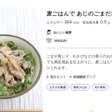
麦ごはんで あじのごまだ
364
0.9
エネルギー
食塩相当量
kcal
g
おいしい健康
30分以内
ごまや青じそ、わさびなどの香りのお
でも満足感ある仕上がりに。麦ごはん
りとれます。
塩分カット
食物繊維アップ
おすすめ厳選
食材少なめ
旬の食材