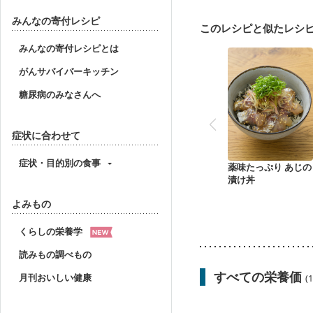
産後（ミルク）
骨折
貧血対策
ニキビ・肌
みんなの寄付レシピ
このレシピと似たレシ
みんなの寄付レシピとは
がんサバイバーキッチン
糖尿病のみなさんへ
症状に合わせて
症状・目的別の食事
薬味たっぷり あじの
漬け丼
よみもの
くらしの栄養学
読みもの調べもの
すべての栄養価
月刊おいしい健康
(