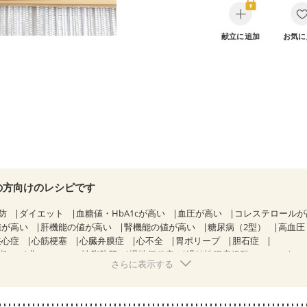
献立に追加
お気に
の方向けのレシピです
防
ダイエット
血糖値・HbA1cが高い
血圧が高い
コレステロール
値が高い
肝機能の値が高い
腎機能の値が高い
糖尿病（2型）
高血圧
狭心症
心筋梗塞
心臓弁膜症
心不全
胃ポリープ
胆石症
期）
非アルコール性脂肪肝
慢性便秘症
過敏性腸症候群（IBS）
さらに表示する
糖尿病性腎症（第１期）
糖尿病性腎症（第２期）
糖尿病性腎症（第３期
KD（ステージ２）
CKD（ステージ３a）
乳がん（抗がん剤治療中）
）
乳がん（放射線治療中）
乳がん治療を終えた方・経過観察中の方な