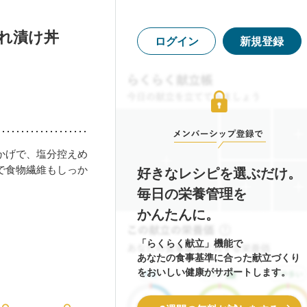
れ漬け丼
ログイン
新規登録
かげで、塩分控えめ
で食物繊維もしっか
好きなレシピを選ぶだけ。
毎日の栄養管理を
かんたんに。
「らくらく献立」機能で
あなたの食事基準に合った献立づくり
をおいしい健康がサポートします。