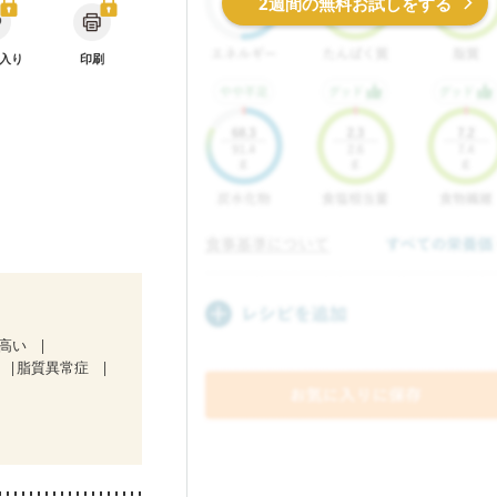
2週間の無料お試しをする
入り
印刷
が高い
脂質異常症
）
ど