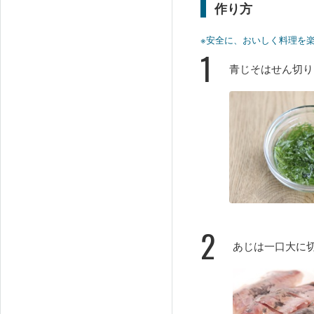
作り方
※安全に、おいしく料理を
1
青じそはせん切り
2
あじは一口大に