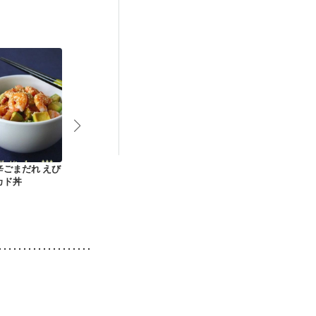
）
低栄養予防
辛ごまだれ えび
カフェ風茄子の肉そ
大葉香る梅しらす丼
大豆とさばと
カド丼
ぼろ丼
のカレー炒め