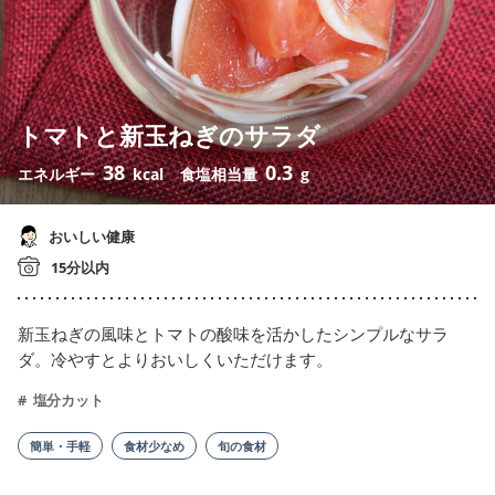
トマトと新玉ねぎのサラダ
38
0.3
エネルギー
kcal
食塩相当量
g
おいしい健康
15分以内
新玉ねぎの風味とトマトの酸味を活かしたシンプルなサラ
ダ。冷やすとよりおいしくいただけます。
塩分カット
簡単・手軽
食材少なめ
旬の食材