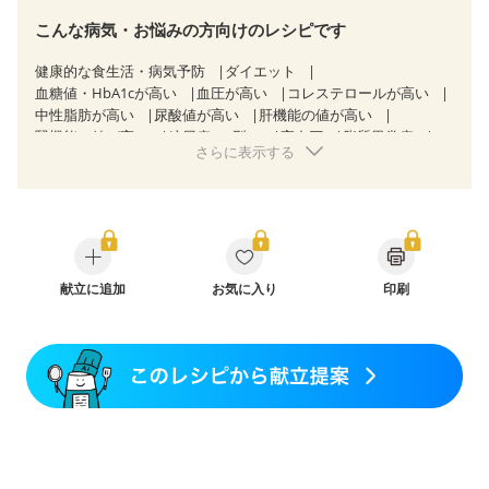
こんな病気・お悩みの方向けのレシピです
健康的な食生活・病気予防
ダイエット
血糖値・HbA1cが高い
血圧が高い
コレステロールが高い
中性脂肪が高い
尿酸値が高い
肝機能の値が高い
腎機能の値が高い
糖尿病（2型）
高血圧
脂質異常症
さらに表示する
高尿酸血症（痛風）
狭心症
心筋梗塞
心臓弁膜症
心不全
胃ポリープ
逆流性食道炎
胆石症
過敏性腸症候群（IBS）
糖尿病性腎症（第３期）
CKD（ステージ１）
CKD（ステージ２）
CKD（ステージ３a）
CKD（ステージ３b）
透析
乳がん（抗がん剤治療中）
乳がん（ホルモン療法中）
乳がん（放射線治療中）
献立に追加
お気に入り
印刷
乳がん治療を終えた方・経過観察中の方など
食欲がない
産後（ミルク）
骨折
骨粗しょう症
関節リウマチ
貧血対策
ニキビ・肌荒れ
更年期