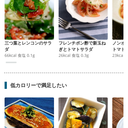
三つ葉とレンコンのサラ
フレンチポン酢で新玉ね
ノンオ
ダ
ぎとトマトサラダ
トマト
66
kcal
食塩
0.1
g
26
kcal
食塩
0.3
g
23
kcal
低カロリーで満足したい