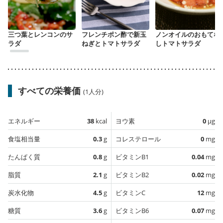
三つ葉とレンコンのサ
フレンチポン酢で新玉
ノンオイルのおもてな
ラダ
ねぎとトマトサラダ
しトマトサラダ
すべての栄養価
(1人分)
エネルギー
38
kcal
ヨウ素
0
µg
食塩相当量
0.3
g
コレステロール
0
mg
たんぱく質
0.8
g
ビタミンB1
0.04
mg
脂質
2.1
g
ビタミンB2
0.02
mg
炭水化物
4.5
g
ビタミンC
12
mg
糖質
3.6
g
ビタミンB6
0.07
mg