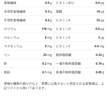
食物繊維
0.9
g
ビタミンB12
0.0
µg
水溶性食物繊維
0.3
g
葉酸
18
µg
不溶性食物繊維
0.6
g
ビタミンA
32
µg
カリウム
176
mg
ビタミンD
0.0
µg
カルシウム
8
mg
ビタミンK
3
µg
マグネシウム
9
mg
ビタミンE
0.6
mg
リン
25
mg
飽和脂肪酸
0.32
g
鉄
0.2
mg
一価不飽和脂肪酸
0.76
g
亜鉛
0.1
mg
多価不飽和脂肪酸
0.85
g
煮物や麺類の残り汁など、実際には食さないと想定される栄養価は、上
記リストから除いてあります。