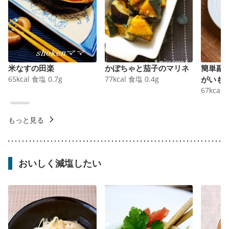
米なすの田楽
かぼちゃと茄子のマリネ
簡単副
65
kcal
食塩
0.7
g
77
kcal
食塩
0.4
g
がいも
67
kcal
もっと見る
おいしく減塩したい