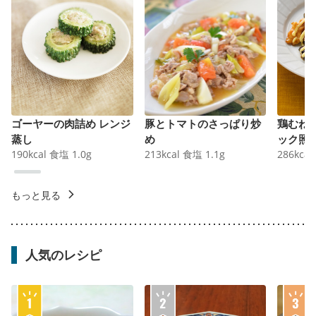
ゴーヤーの肉詰め レンジ
豚とトマトのさっぱり炒
鶏むね
蒸し
め
ック照
190
kcal
食塩
1.0
g
213
kcal
食塩
1.1
g
286
kcal
もっと見る
人気のレシピ