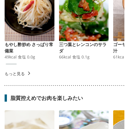
もやし酢炒め さっぱり常
三つ葉とレンコンのサラ
ゴーヤ
備菜
ダ
汁
49
kcal
食塩
0.0
g
66
kcal
食塩
0.1
g
61
kcal
もっと見る
脂質控えめでお肉を楽しみたい