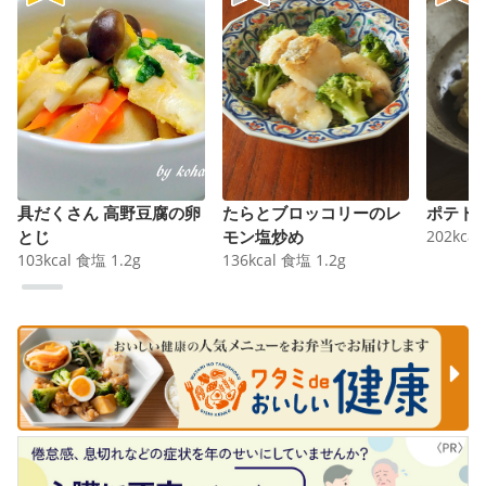
具だくさん 高野豆腐の卵
たらとブロッコリーのレ
ポテト
とじ
モン塩炒め
202
kcal
103
kcal
食塩
1.2
g
136
kcal
食塩
1.2
g