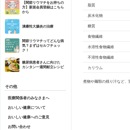
【関節リウマチをお持ちの
脂質
方】新規会員登録はこちら
から
炭水化物
糖質
潰瘍性大腸炎の治療
食物繊維
関節リウマチってどんな病
気？まずはセルフチェッ
水溶性食物繊維
ク！
不溶性食物繊維
糖尿病患者さんに向けた
カンタン一週間献立レシピ
カリウム
煮物や麺類の残り汁など、
その他
医療関係者のみなさまへ
おいしい健康について
おいしい健康へのご意見
お問い合わせ