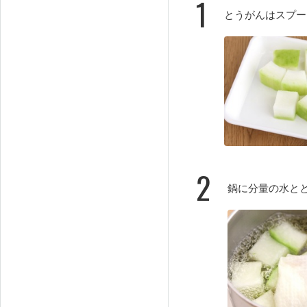
1
とうがんはスプー
2
鍋に分量の水と