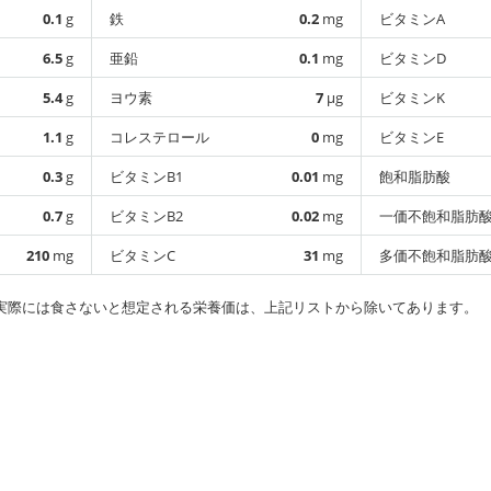
0.1
g
鉄
0.2
mg
ビタミンA
6.5
g
亜鉛
0.1
mg
ビタミンD
5.4
g
ヨウ素
7
µg
ビタミンK
1.1
g
コレステロール
0
mg
ビタミンE
0.3
g
ビタミンB1
0.01
mg
飽和脂肪酸
0.7
g
ビタミンB2
0.02
mg
一価不飽和脂肪
210
mg
ビタミンC
31
mg
多価不飽和脂肪
実際には食さないと想定される栄養価は、上記リストから除いてあります。