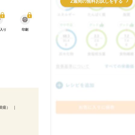
2週間の無料お試しをする
入り
印刷
潰瘍）
娠糖尿病(初期)