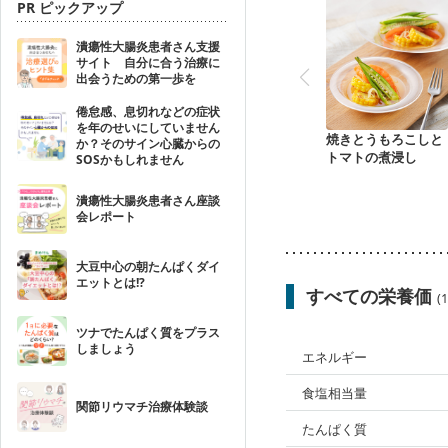
PR ピックアップ
潰瘍性大腸炎患者さん支援
サイト 自分に合う治療に
出会うための第一歩を
倦怠感、息切れなどの症状
を年のせいにしていません
焼きとうもろこしと
か？そのサイン心臓からの
トマトの煮浸し
SOSかもしれません
潰瘍性大腸炎患者さん座談
会レポート
大豆中心の朝たんぱくダイ
エットとは!?
すべての栄養価
(
ツナでたんぱく質をプラス
しましょう
エネルギー
食塩相当量
関節リウマチ治療体験談
たんぱく質