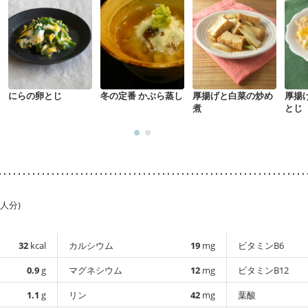
にらの卵とじ
冬の定番 かぶら蒸し
厚揚げと白菜の炒め
厚揚
煮
とじ
1人分)
32
kcal
カルシウム
19
mg
ビタミンB6
0.9
g
マグネシウム
12
mg
ビタミンB12
1.1
g
リン
42
mg
葉酸