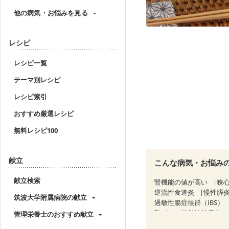
他の病気・お悩みを見る
レシピ
レシピ一覧
テーマ別レシピ
レシピ索引
おすすめ厳選レシピ
無料レシピ100
献立
こんな病気・お悩み
献立検索
腎機能の値が高い
狭
逆流性食道炎
慢性膵
筑波大学附属病院の献立
過敏性腸症候群（IBS）
乳がん（放射線治療中）
管理栄養士のおすすめ献立
妊婦健診・血圧が気にな