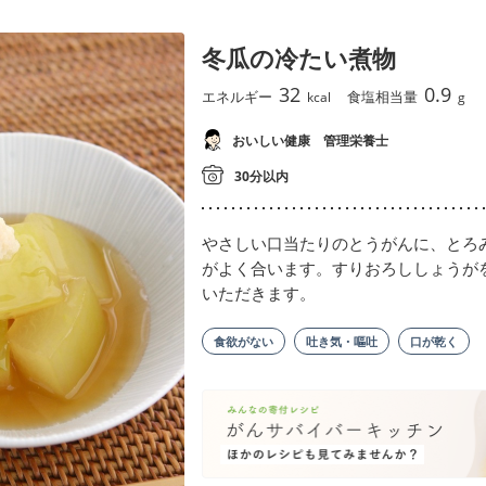
冬瓜の冷たい煮物
32
0.9
エネルギー
食塩相当量
kcal
g
おいしい健康 管理栄養士
30分以内
やさしい口当たりのとうがんに、とろ
がよく合います。すりおろししょうが
いただきます。
食欲がない
吐き気・嘔吐
口が乾く