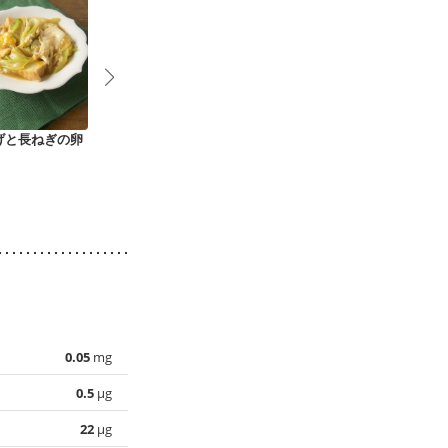
げと長ねぎの卵
小松菜と油揚げの辛
焼き野菜のごま酢和
帆立風味 大
子和え
え
の
0.05
mg
0.5
µg
22
µg