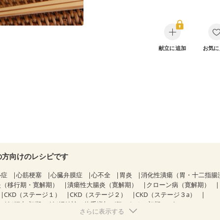
献立に追加
お気に
の方向けのレシピです
心症
心筋梗塞
心臓弁膜症
心不全
胃炎
消化性潰瘍（胃・十二指腸
炎（移行期・寛解期）
潰瘍性大腸炎（寛解期）
クローン病（寛解期）
CKD（ステージ１）
CKD（ステージ２）
CKD（ステージ３a）
妊娠中(初期)
妊婦健診・体重増加が気になる（初期）
さらに表示する
る（初期）
妊婦健診・血糖値が気になる（初期）
妊娠高血圧(中期)
妊