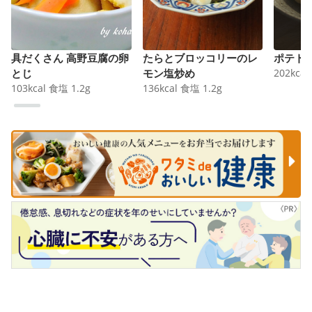
具だくさん 高野豆腐の卵
たらとブロッコリーのレ
ポテト
とじ
モン塩炒め
202
kcal
103
kcal
食塩
1.2
g
136
kcal
食塩
1.2
g