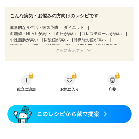
こんな病気・お悩みの方向けのレシピです
健康的な食生活・病気予防
ダイエット
血糖値・HbA1cが高い
血圧が高い
コレステロールが高い
中性脂肪が高い
尿酸値が高い
肝機能の値が高い
腎機能の値が高い
糖尿病（2型）
高血圧
脂質異常症
さらに表示する
高尿酸血症（痛風）
狭心症
心筋梗塞
心臓弁膜症
心不全
胃ポリープ
逆流性食道炎
胆石症
慢性膵炎（移行期・寛解期）
痔
過敏性腸症候群（IBS）
糖尿病性腎症（第１期）
糖尿病性腎症（第２期）
糖尿病性腎症（第３期）
CKD（ステージ１）
CKD（ステージ２）
CKD（ステージ３a）
CKD（ステージ３b）
献立に追加
透析
お気に入り
乳がん（抗がん剤治療中）
印刷
乳がん（ホルモン療法中）
乳がん（放射線治療中）
乳がん治療を終えた方・経過観察中の方など
妊娠中(初期)
妊婦健診・体重増加が気になる（初期）
妊婦健診・血圧が気になる（初期）
妊婦健診・血糖値が気になる（初期）
妊娠高血圧(中期)
妊娠糖尿病(初期)
産後（母乳）
産後（混合栄養）
産後（ミルク）
骨折
関節リウマチ
乾癬
貧血対策