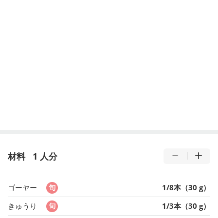
材料
1 人分
ゴーヤー
1/8本（30 g）
きゅうり
1/3本（30 g）