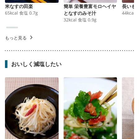
米なすの田楽
簡単 栄養豊富モロヘイヤ
長いも
65
kcal
食塩
0.7
g
となすのみそ汁
44
kcal
32
kcal
食塩
0.9
g
もっと見る
おいしく減塩したい