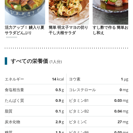
活力アップ！ 鰻入り夏
簡単 明太子マヨの切り
すし酢で作る 簡単おろ
サラダどんぶり
干し大根サラダ
し和え
すべての栄養価
(1人分)
エネルギー
14
kcal
ヨウ素
1
µg
食塩相当量
0.5
g
コレステロール
0
mg
たんぱく質
0.9
g
ビタミンB1
0.03
mg
脂質
0.1
g
ビタミンB2
0.04
mg
炭水化物
2.9
g
ビタミンC
27
mg
糖質
1.5
g
ビタミンB6
0.03
mg