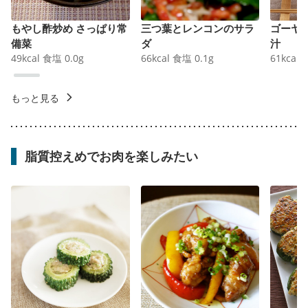
もやし酢炒め さっぱり常
三つ葉とレンコンのサラ
ゴーヤ
備菜
ダ
汁
49
kcal
食塩
0.0
g
66
kcal
食塩
0.1
g
61
kcal
もっと見る
脂質控えめでお肉を楽しみたい