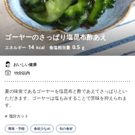
ゴーヤーのさっぱり塩昆布酢あえ
14
0.5
エネルギー
kcal
食塩相当量
g
おいしい健康
15分以内
夏の味覚であるゴーヤーを塩昆布と酢であえてさっぱりとい
ただきます。ゴーヤーは塩もみすることで苦味を抑えられま
す。
塩分カット
簡単・手軽
食材少なめ
旬の食材