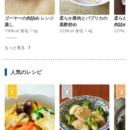
ゴーヤーの肉詰め レンジ
柔らか豚肉とパプリカの
柔らか
蒸し
黒酢炒め
肉詰め
190
kcal
食塩
1.0
g
223
kcal
食塩
1.4
g
227
kcal
もっと見る
人気のレシピ