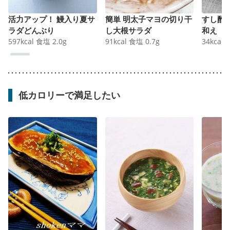
活力アップ！ 鰻入り夏サ
簡単 明太子マヨの切り干
すし酢
ラダどんぶり
し大根サラダ
和え
597
kcal
食塩
2.0
g
91
kcal
食塩
0.7
g
34
kcal
低カロリーで満足したい