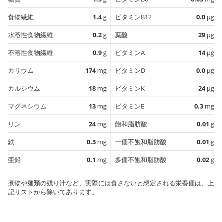
食物繊維
1.4
g
ビタミンB12
0.0
µg
水溶性食物繊維
0.2
g
葉酸
29
µg
不溶性食物繊維
0.9
g
ビタミンA
14
µg
カリウム
174
mg
ビタミンD
0.0
µg
カルシウム
18
mg
ビタミンK
24
µg
マグネシウム
13
mg
ビタミンE
0.3
mg
リン
24
mg
飽和脂肪酸
0.01
g
鉄
0.3
mg
一価不飽和脂肪酸
0.01
g
亜鉛
0.1
mg
多価不飽和脂肪酸
0.02
g
煮物や麺類の残り汁など、実際には食さないと想定される栄養価は、上
記リストから除いてあります。