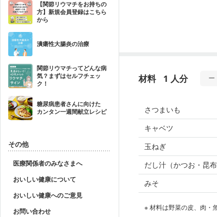
【関節リウマチをお持ちの
方】新規会員登録はこちら
から
潰瘍性大腸炎の治療
関節リウマチってどんな病
気？まずはセルフチェッ
材料
1 人分
ク！
糖尿病患者さんに向けた
さつまいも
カンタン一週間献立レシピ
キャベツ
その他
玉ねぎ
医療関係者のみなさまへ
だし汁（かつお・昆布
おいしい健康について
みそ
おいしい健康へのご意見
※ 材料は野菜の皮、肉
お問い合わせ