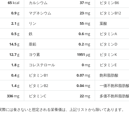
65
kcal
カルシウム
37
mg
ビタミンB6
0.9
g
マグネシウム
23
mg
ビタミンB12
2.1
g
リン
55
mg
葉酸
0.5
g
鉄
0.6
mg
ビタミンA
14.5
g
亜鉛
0.2
mg
ビタミンD
12.7
g
ヨウ素
1951
µg
ビタミンK
1.8
g
コレステロール
0
mg
ビタミンE
0.4
g
ビタミンB1
0.07
mg
飽和脂肪酸
1.4
g
ビタミンB2
0.04
mg
一価不飽和脂肪
336
mg
ビタミンC
22
mg
多価不飽和脂肪
実際には食さないと想定される栄養価は、上記リストから除いてあります。