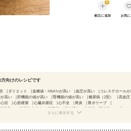
献立に追加
お気に
の方向けのレシピです
防
ダイエット
血糖値・HbA1cが高い
血圧が高い
コレステロール
値が高い
肝機能の値が高い
腎機能の値が高い
糖尿病（2型）
高血圧
狭心症
心筋梗塞
心臓弁膜症
心不全
胃炎
胃ポリープ
腸潰瘍）
逆流性食道炎
胆石症
慢性膵炎（移行期・寛解期）
非アル
さらに表示する
解期）
過敏性腸症候群（IBS）
睡眠時無呼吸症候群
糖尿病性腎症（第
糖尿病性腎症（第３期）
CKD（ステージ１）
CKD（ステージ２）
乳がん（抗がん剤治療中）
乳がん（ホルモン療法中）
乳がん（放射線