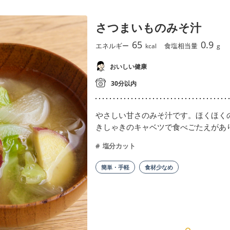
さつまいものみそ汁
65
0.9
エネルギー
食塩相当量
kcal
g
おいしい健康
30分以内
やさしい甘さのみそ汁です。ほくほく
きしゃきのキャベツで食べごたえがあ
塩分カット
簡単・手軽
食材少なめ