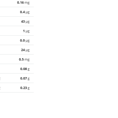
0.16
mg
0.4
µg
43
µg
1
µg
0.0
µg
24
µg
0.5
mg
0.08
g
酸
0.07
g
酸
0.23
g