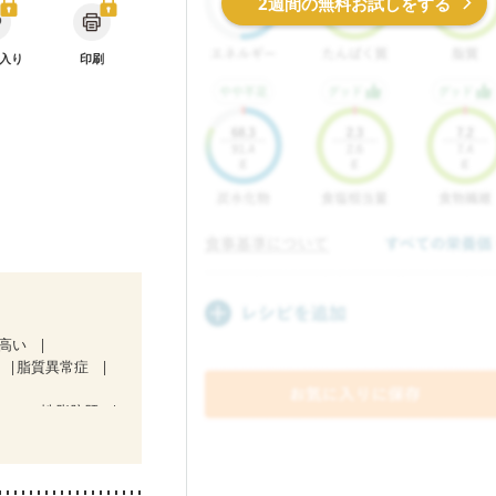
2週間の無料お試しをする
入り
印刷
が高い
脂質異常症
コール性脂肪肝
１期）
治療中）