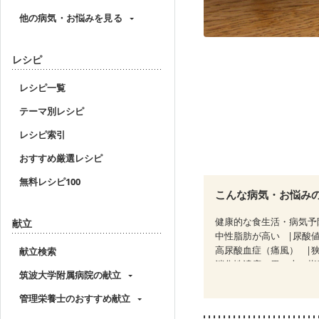
他の病気・お悩みを見る
レシピ
レシピ一覧
テーマ別レシピ
レシピ索引
おすすめ厳選レシピ
無料レシピ100
こんな病気・お悩み
健康的な食生活・病気予
献立
中性脂肪が高い
尿酸
高尿酸血症（痛風）
献立検索
消化性潰瘍（胃・十二指
筑波大学附属病院の献立
痔
潰瘍性大腸炎（寛
糖尿病性腎症（第２期）
管理栄養士のおすすめ献立
CKD（ステージ３a）