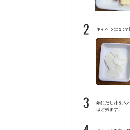
2
キャベツは１c
3
鍋にだし汁を入
ほど煮ます。