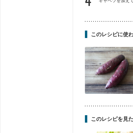
4
キャベツを加え
このレシピに使
このレシピを見