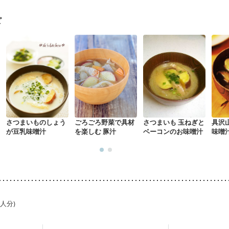
経過観察中の方など
味の感じ方が変わった
食欲がない
妊娠中(初期)
になる（初期）
妊婦健診・血圧が気になる（初期）
ピ
なる（初期）
妊娠高血圧(中期)
妊娠糖尿病(初期)
産後（母乳）
産
骨粗しょう症
関節リウマチ
乾癬
フレイル（年齢に合わせた体作り
中
更年期
さつまいものしょう
ごろごろ野菜で具材
さつまいも 玉ねぎと
具沢
が豆乳味噌汁
を楽しむ 豚汁
ベーコンのお味噌汁
味噌
1人分)