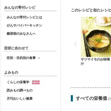
乳がん治療を終えた方・
妊婦健診・体重増加が気
みんなの寄付レシピ
このレシピと似たレシ
妊婦健診・血糖値が気に
産後（ミルク）
骨折
みんなの寄付レシピとは
ニキビ・肌荒れ
妊活
がんサバイバーキッチン
糖尿病のみなさんへ
症状に合わせて
症状・目的別の食事
サツマイモのお味噌
汁
よみもの
くらしの栄養学
読みもの調べもの
すべての栄養価
月刊おいしい健康
(