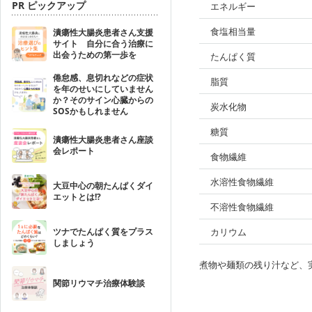
PR ピックアップ
エネルギー
食塩相当量
潰瘍性大腸炎患者さん支援
サイト 自分に合う治療に
出会うための第一歩を
たんぱく質
倦怠感、息切れなどの症状
脂質
を年のせいにしていません
か？そのサイン心臓からの
炭水化物
SOSかもしれません
糖質
潰瘍性大腸炎患者さん座談
会レポート
食物繊維
水溶性食物繊維
大豆中心の朝たんぱくダイ
エットとは!?
不溶性食物繊維
ツナでたんぱく質をプラス
カリウム
しましょう
煮物や麺類の残り汁など、
関節リウマチ治療体験談