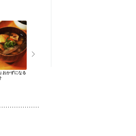
後（混合栄養）
）
貧血対策
山 おかずになる
トマトと味噌で 根菜
秋の具沢山みそ汁
冷蔵庫の残り
汁
のけんちん汁
生姜ごま味噌