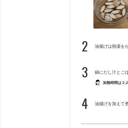
2
油揚げは熱湯を
3
鍋にだし汁とご
加熱時間は２
4
油揚げを加えて