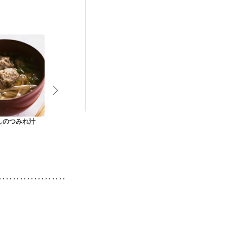
後（混合栄養）
）
貧血対策
しのつみれ汁
厚揚げとごぼうのみ
ほっこり きのこと根
焼き豆腐とご
そ汁
菜の食べる味噌汁
味噌汁