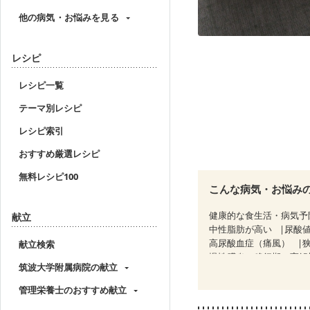
他の病気・お悩みを見る
レシピ
レシピ一覧
テーマ別レシピ
レシピ索引
おすすめ厳選レシピ
無料レシピ100
こんな病気・お悩み
健康的な食生活・病気予
献立
中性脂肪が高い
尿酸
高尿酸血症（痛風）
献立検索
慢性膵炎（移行期・寛解
筑波大学附属病院の献立
睡眠時無呼吸症候群
CKD（ステージ１）
C
管理栄養士のおすすめ献立
乳がん（ホルモン療法中