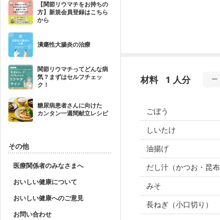
【関節リウマチをお持ちの
方】新規会員登録はこちら
から
潰瘍性大腸炎の治療
関節リウマチってどんな病
気？まずはセルフチェッ
材料
1 人分
ク！
糖尿病患者さんに向けた
ごぼう
カンタン一週間献立レシピ
しいたけ
その他
油揚げ
医療関係者のみなさまへ
だし汁（かつお・昆布
おいしい健康について
みそ
おいしい健康へのご意見
長ねぎ（小口切り）
お問い合わせ