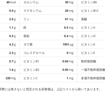
40
kcal
カルシウム
30
mg
ビタミンB6
0.9
g
マグネシウム
28
mg
ビタミンB12
2.6
g
リン
61
mg
葉酸
1.1
g
鉄
0.5
mg
ビタミンA
6.5
g
亜鉛
0.4
mg
ビタミンD
4.2
g
ヨウ素
1951
µg
ビタミンK
2.3
g
コレステロール
0
mg
ビタミンE
0.7
g
ビタミンB1
0.04
mg
飽和脂肪酸
1.6
g
ビタミンB2
0.05
mg
一価不飽和脂肪
220
mg
ビタミンC
1
mg
多価不飽和脂肪
実際には食さないと想定される栄養価は、上記リストから除いてあります。