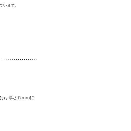
ています。
けは厚さ５mmに