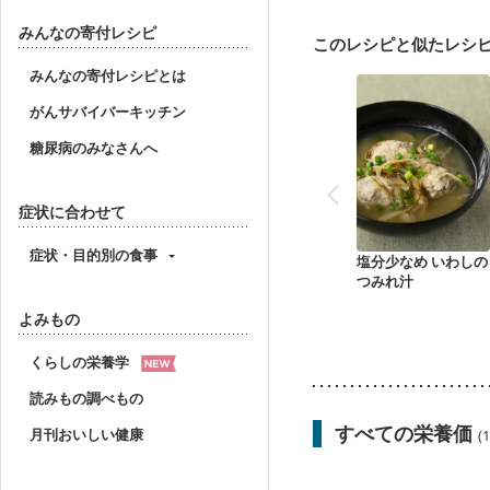
妊娠中(初期)
妊婦健診
妊婦健診・血糖値が気に
みんなの寄付レシピ
このレシピと似たレシ
産後（ミルク）
骨折
ニキビ・肌荒れ
妊活
みんなの寄付レシピとは
がんサバイバーキッチン
糖尿病のみなさんへ
症状に合わせて
症状・目的別の食事
塩分少なめ いわしの
つみれ汁
よみもの
くらしの栄養学
読みもの調べもの
すべての栄養価
月刊おいしい健康
(