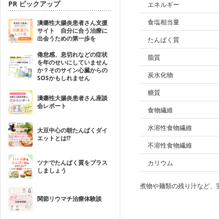
PR ピックアップ
エネルギー
食塩相当量
潰瘍性大腸炎患者さん支援
サイト 自分に合う治療に
出会うための第一歩を
たんぱく質
倦怠感、息切れなどの症状
脂質
を年のせいにしていません
か？そのサイン心臓からの
炭水化物
SOSかもしれません
糖質
潰瘍性大腸炎患者さん座談
会レポート
食物繊維
水溶性食物繊維
大豆中心の朝たんぱくダイ
エットとは!?
不溶性食物繊維
ツナでたんぱく質をプラス
カリウム
しましょう
煮物や麺類の残り汁など、
関節リウマチ治療体験談