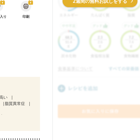
2週間の無料お試しをする
入り
印刷
が高い
脂質異常症
）
ど
食欲がない