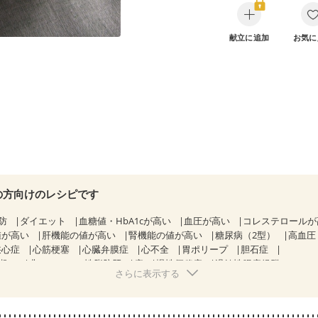
献立に追加
お気に
の方向けのレシピです
防
ダイエット
血糖値・HbA1cが高い
血圧が高い
コレステロール
値が高い
肝機能の値が高い
腎機能の値が高い
糖尿病（2型）
高血圧
狭心症
心筋梗塞
心臓弁膜症
心不全
胃ポリープ
胆石症
期）
非アルコール性脂肪肝
痔
慢性便秘症
過敏性腸症候群（IBS）
さらに表示する
糖尿病性腎症（第１期）
糖尿病性腎症（第２期）
糖尿病性腎症（第３期
KD（ステージ２）
CKD（ステージ３a）
乳がん（抗がん剤治療中）
）
乳がん（放射線治療中）
乳がん治療を終えた方・経過観察中の方な