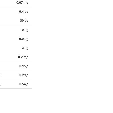
0.07
mg
0.4
µg
30
µg
0
µg
0.0
µg
2
µg
0.2
mg
0.15
g
酸
0.29
g
酸
0.54
g