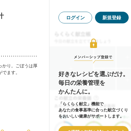
汁
ログイン
新規登録
っかり。ごぼうは厚
がでます。
好きなレシピを選ぶだけ。
毎日の栄養管理を
かんたんに。
「らくらく献立」機能で
あなたの食事基準に合った献立づくり
をおいしい健康がサポートします。