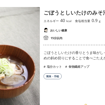
ごぼうとしいたけのみそ
40
0.9
エネルギー
食塩相当量
kcal
g
おいしい健康
15分以内
ごぼうとしいたけの香りとうま味がし
めの斜め切りにすることで食べごたえ
塩分カット
食物繊維アップ
簡単・手軽