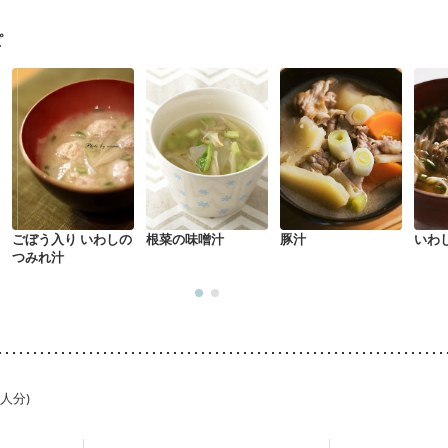
・体重増加が気になる（初期）
妊婦健診・血圧が気になる（初期）
なる（初期）
妊娠高血圧(中期)
妊娠糖尿病(初期)
産後（母乳）
産
ピ
骨粗しょう症
関節リウマチ
乾癬
フレイル（年齢に合わせた体作り
中
更年期
ごぼう入り いわしの
根菜の味噌汁
豚汁
いわ
つみれ汁
1人分)