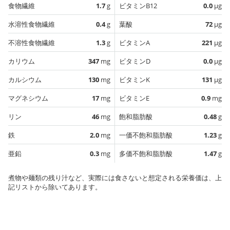
食物繊維
1.7
g
ビタミンB12
0.0
µg
水溶性食物繊維
0.4
g
葉酸
72
µg
不溶性食物繊維
1.3
g
ビタミンA
221
µg
カリウム
347
mg
ビタミンD
0.0
µg
カルシウム
130
mg
ビタミンK
131
µg
マグネシウム
17
mg
ビタミンE
0.9
mg
リン
46
mg
飽和脂肪酸
0.48
g
鉄
2.0
mg
一価不飽和脂肪酸
1.23
g
亜鉛
0.3
mg
多価不飽和脂肪酸
1.47
g
煮物や麺類の残り汁など、実際には食さないと想定される栄養価は、上
記リストから除いてあります。