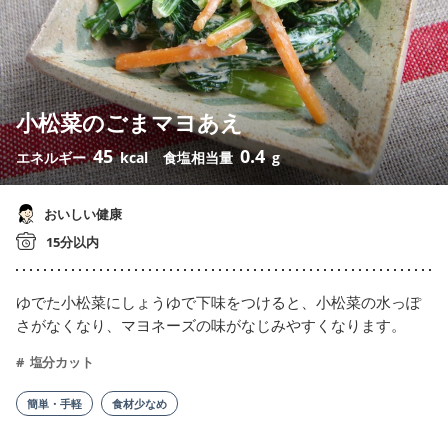
小松菜のごまマヨあえ
45
0.4
エネルギー
kcal
食塩相当量
g
おいしい健康
15分以内
ゆでた小松菜にしょうゆで下味をつけると、小松菜の水っぽ
さがなくなり、マヨネーズの味がなじみやすくなります。
塩分カット
簡単・手軽
食材少なめ