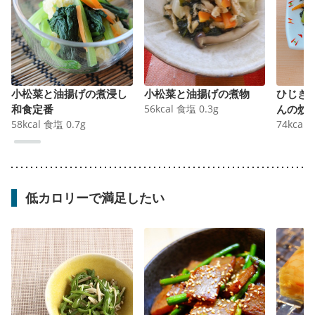
小松菜と油揚げの煮浸し
小松菜と油揚げの煮物
ひじき
和食定番
56
kcal
食塩
0.3
g
んの炒
58
kcal
食塩
0.7
g
74
kcal
低カロリーで満足したい