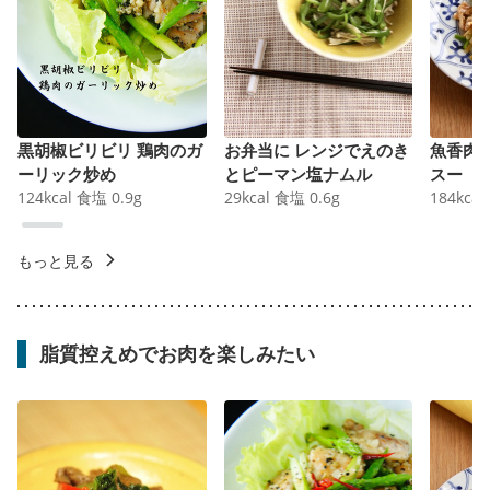
黒胡椒ビリビリ 鶏肉のガ
お弁当に レンジでえのき
魚香肉
ーリック炒め
とピーマン塩ナムル
スー
124
kcal
食塩
0.9
g
29
kcal
食塩
0.6
g
184
kcal
もっと見る
脂質控えめでお肉を楽しみたい