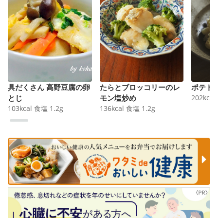
具だくさん 高野豆腐の卵
たらとブロッコリーのレ
ポテト
とじ
モン塩炒め
202
kcal
103
kcal
食塩
1.2
g
136
kcal
食塩
1.2
g