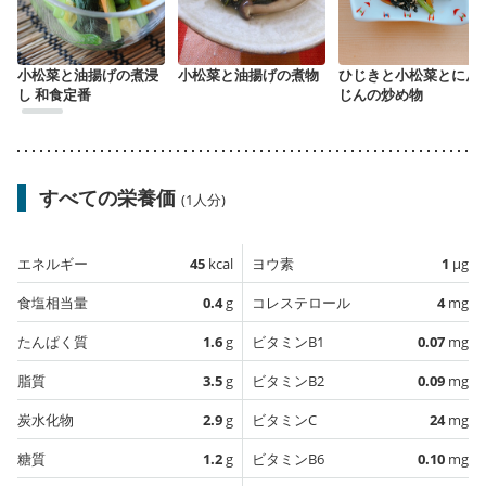
小松菜と油揚げの煮浸
小松菜と油揚げの煮物
ひじきと小松菜とにん
し 和食定番
じんの炒め物
すべての栄養価
(1人分)
エネルギー
45
kcal
ヨウ素
1
µg
食塩相当量
0.4
g
コレステロール
4
mg
たんぱく質
1.6
g
ビタミンB1
0.07
mg
脂質
3.5
g
ビタミンB2
0.09
mg
炭水化物
2.9
g
ビタミンC
24
mg
糖質
1.2
g
ビタミンB6
0.10
mg