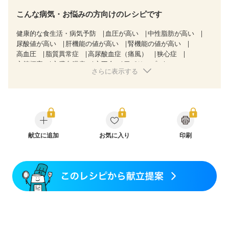
こんな病気・お悩みの方向けのレシピです
健康的な食生活・病気予防
血圧が高い
中性脂肪が高い
尿酸値が高い
肝機能の値が高い
腎機能の値が高い
高血圧
脂質異常症
高尿酸血症（痛風）
狭心症
心筋梗塞
心臓弁膜症
心不全
胃ポリープ
さらに表示する
逆流性食道炎
慢性便秘症
過敏性腸症候群（IBS）
糖尿病性腎症（第３期）
CKD（ステージ１）
CKD（ステージ２）
CKD（ステージ３a）
乳がん（抗がん剤治療中）
乳がん（ホルモン療法中）
乳がん（放射線治療中）
乳がん治療を終えた方・経過観察中の方など
大腸がん治療を終えた方・経過観察中の方
献立に追加
お気に入り
印刷
大腸がん（抗がん剤治療中）
大腸がん（放射線治療中）
味の感じ方が変わった
食欲がない
妊娠中(初期)
妊婦健診・体重増加が気になる（初期）
妊婦健診・血圧が気になる（初期）
妊婦健診・血糖値が気になる（初期）
妊娠高血圧(中期)
妊娠糖尿病(初期)
産後（母乳）
産後（混合栄養）
産後（ミルク）
骨折
骨粗しょう症
関節リウマチ
フレイル（年齢に合わせた体作り）
低栄養予防
貧血対策
ニキビ・肌荒れ
妊活中
更年期