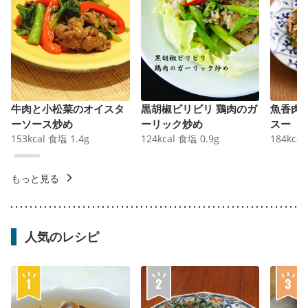
牛肉と小松菜のオイスタ
黒胡椒ビリビリ 鶏肉のガ
魚香肉
ーソース炒め
ーリック炒め
スー
153
kcal
食塩
1.4
g
124
kcal
食塩
0.9
g
184
kcal
もっと見る
人気のレシピ