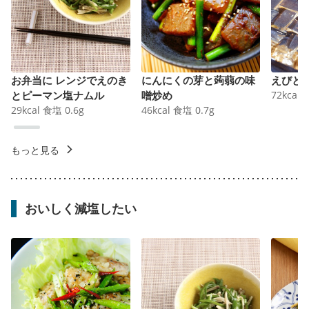
お弁当に レンジでえのき
にんにくの芽と蒟蒻の味
えびと
とピーマン塩ナムル
噌炒め
72
kcal
29
kcal
食塩
0.6
g
46
kcal
食塩
0.7
g
もっと見る
おいしく減塩したい