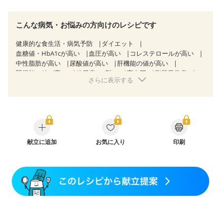
こんな病気・お悩みの方向けのレシピです
健康的な食生活・病気予防
ダイエット
血糖値・HbA1cが高い
血圧が高い
コレステロールが高い
中性脂肪が高い
尿酸値が高い
肝機能の値が高い
腎機能の値が高い
糖尿病（2型）
高血圧
脂質異常症
さらに表示する
高尿酸血症（痛風）
狭心症
心筋梗塞
心臓弁膜症
心不全
胆石症
慢性膵炎（移行期・寛解期）
非アルコール性脂肪肝
痔
慢性便秘症
過敏性腸症候群（IBS）
睡眠時無呼吸症候群
糖尿病性腎症（第１期）
糖尿病性腎症（第２期）
糖尿病性腎症（第３期）
CKD（ステージ１）
CKD（ステージ２）
献立に追加
CKD（ステージ３a）
お気に入り
印刷
乳がん（抗がん剤治療中）
乳がん（ホルモン療法中）
乳がん（放射線治療中）
乳がん治療を終えた方・経過観察中の方など
飲み込みにくい
食欲がない
妊娠中(初期)
妊婦健診・体重増加が気になる（初期）
妊婦健診・血圧が気になる（初期）
妊婦健診・血糖値が気になる（初期）
妊娠高血圧(中期)