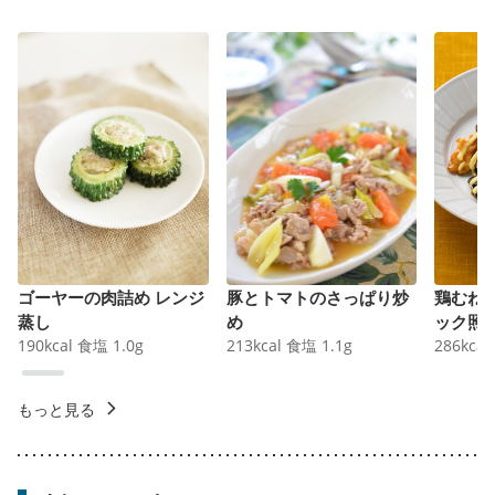
ゴーヤーの肉詰め レンジ
豚とトマトのさっぱり炒
鶏むね
蒸し
め
ック照
190
kcal
食塩
1.0
g
213
kcal
食塩
1.1
g
286
kcal
もっと見る