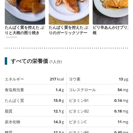
たんぱく質を控えた ぶ
たんぱく質を控えた ぶ
ピリ辛あんかけブリ大
りと大根の照り焼き
りのガーリックソテー
根
すべての栄養価
(1人分)
エネルギー
217
kcal
ヨウ素
13
µg
食塩相当量
1.4
g
コレステロール
54
mg
たんぱく質
15.9
g
ビタミンB1
0.14
mg
脂質
12.1
g
ビタミンB2
0.18
mg
炭水化物
14.3
g
ビタミンC
11
mg
糖質
12.1
g
ビタミンB6
0.40
mg