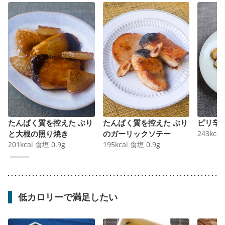
たんぱく質を控えた ぶり
たんぱく質を控えた ぶり
ピリ辛
と大根の照り焼き
のガーリックソテー
243
kcal
201
kcal
食塩
0.9
g
195
kcal
食塩
0.9
g
低カロリーで満足したい