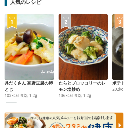
人気のレシピ
具だくさん 高野豆腐の卵
たらとブロッコリーのレ
ポテト
とじ
モン塩炒め
202
kcal
103
kcal
食塩
1.2
g
136
kcal
食塩
1.2
g