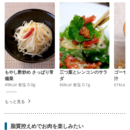
もやし酢炒め さっぱり常
三つ葉とレンコンのサラ
ゴーヤ
備菜
ダ
汁
49
kcal
食塩
0.0
g
66
kcal
食塩
0.1
g
61
kcal
もっと見る
脂質控えめでお肉を楽しみたい