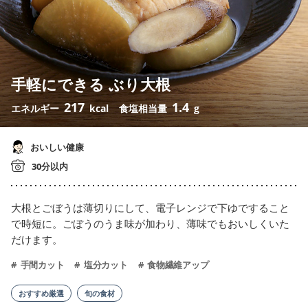
手軽にできる ぶり大根
217
1.4
エネルギー
kcal
食塩相当量
g
おいしい健康
30分以内
大根とごぼうは薄切りにして、電子レンジで下ゆですること
で時短に。ごぼうのうま味が加わり、薄味でもおいしくいた
だけます。
手間カット
塩分カット
食物繊維アップ
おすすめ厳選
旬の食材