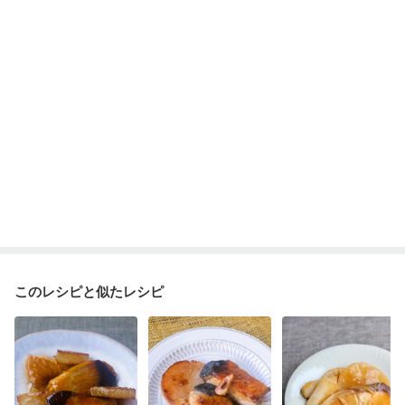
妊娠糖尿病(初期)
産後（母乳）
産後（混合栄養）
産後（ミルク）
骨折
骨粗しょう症
関節リウマチ
乾癬
フレイル（年齢に合わせた体作り）
低栄養予防
貧血対策
ニキビ・肌荒れ
妊活中
更年期
このレシピと似たレシピ