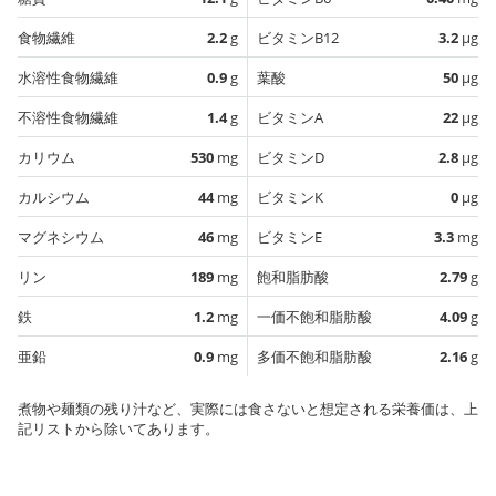
食物繊維
2.2
g
ビタミンB12
3.2
µg
水溶性食物繊維
0.9
g
葉酸
50
µg
不溶性食物繊維
1.4
g
ビタミンA
22
µg
カリウム
530
mg
ビタミンD
2.8
µg
カルシウム
44
mg
ビタミンK
0
µg
マグネシウム
46
mg
ビタミンE
3.3
mg
リン
189
mg
飽和脂肪酸
2.79
g
鉄
1.2
mg
一価不飽和脂肪酸
4.09
g
亜鉛
0.9
mg
多価不飽和脂肪酸
2.16
g
煮物や麺類の残り汁など、実際には食さないと想定される栄養価は、上
記リストから除いてあります。