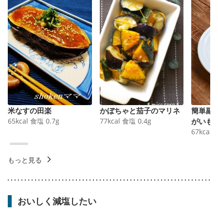
米なすの田楽
かぼちゃと茄子のマリネ
簡単副
65
kcal
食塩
0.7
g
77
kcal
食塩
0.4
g
がいも
67
kcal
もっと見る
おいしく減塩したい