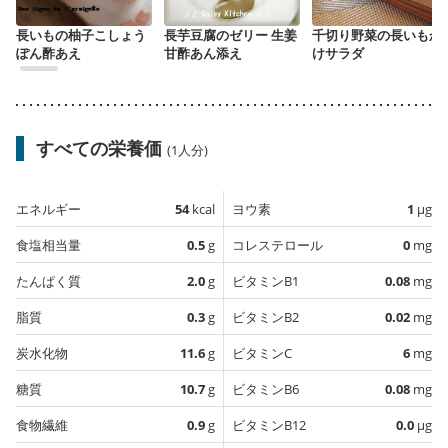
長いもの柚子こしょう
長芋豆腐のゼリー 生姜
千切り野菜の長いもか
ぽん酢あえ
甘酢あん添え
けサラダ
すべての栄養価
(1人分)
エネルギー
54
kcal
ヨウ素
1
µg
食塩相当量
0.5
g
コレステロール
0
mg
たんぱく質
2.0
g
ビタミンB1
0.08
mg
脂質
0.3
g
ビタミンB2
0.02
mg
炭水化物
11.6
g
ビタミンC
6
mg
糖質
10.7
g
ビタミンB6
0.08
mg
食物繊維
0.9
g
ビタミンB12
0.0
µg