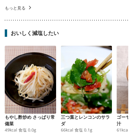
もっと見る
おいしく減塩したい
もやし酢炒め さっぱり常
三つ葉とレンコンのサラ
ゴーヤ
備菜
ダ
汁
49
kcal
食塩
0.0
g
66
kcal
食塩
0.1
g
61
kcal