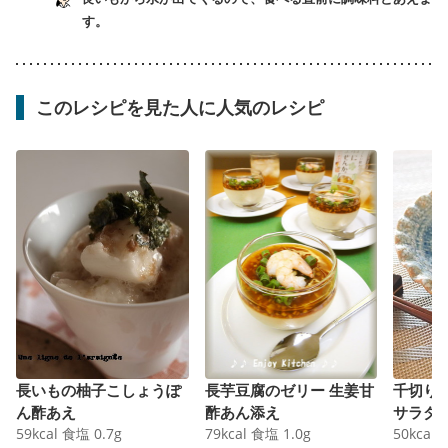
す。
このレシピを見た人に人気のレシピ
長いもの柚子こしょうぽ
長芋豆腐のゼリー 生姜甘
千切り
ん酢あえ
酢あん添え
サラダ
59
kcal
食塩
0.7
g
79
kcal
食塩
1.0
g
50
kcal