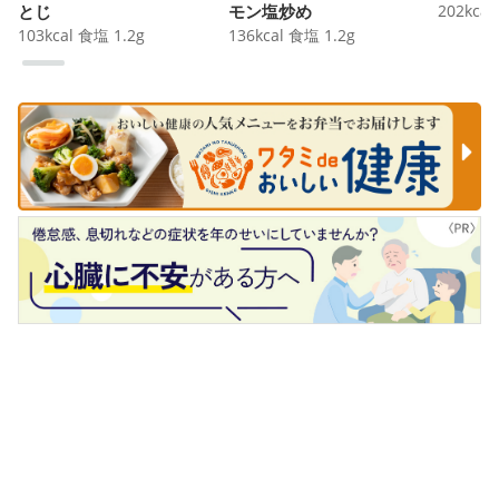
とじ
モン塩炒め
202
kcal
103
kcal
食塩
1.2
g
136
kcal
食塩
1.2
g