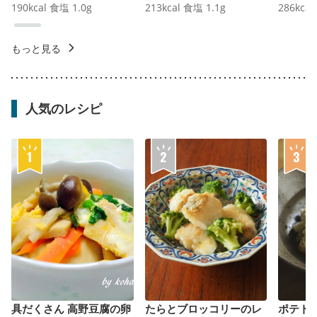
190
kcal
食塩
1.0
g
213
kcal
食塩
1.1
g
286
kcal
もっと見る
人気のレシピ
具だくさん 高野豆腐の卵
たらとブロッコリーのレ
ポテト