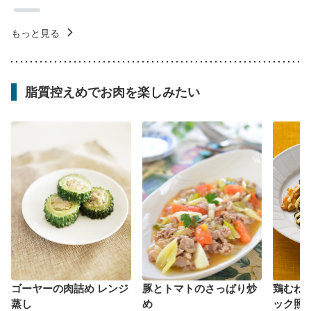
もっと見る
脂質控えめでお肉を楽しみたい
ゴーヤーの肉詰め レンジ
豚とトマトのさっぱり炒
鶏むね
蒸し
め
ック照