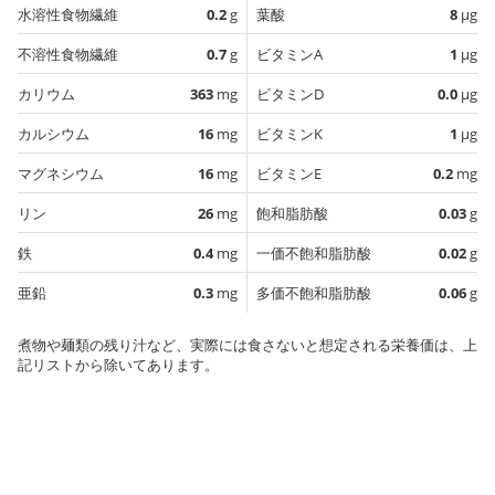
水溶性食物繊維
0.2
g
葉酸
8
µg
不溶性食物繊維
0.7
g
ビタミンA
1
µg
カリウム
363
mg
ビタミンD
0.0
µg
カルシウム
16
mg
ビタミンK
1
µg
マグネシウム
16
mg
ビタミンE
0.2
mg
リン
26
mg
飽和脂肪酸
0.03
g
鉄
0.4
mg
一価不飽和脂肪酸
0.02
g
亜鉛
0.3
mg
多価不飽和脂肪酸
0.06
g
煮物や麺類の残り汁など、実際には食さないと想定される栄養価は、上
記リストから除いてあります。