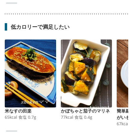
低カロリーで満足したい
米なすの田楽
かぼちゃと茄子のマリネ
簡単副
65
kcal
食塩
0.7
g
77
kcal
食塩
0.4
g
がいも
67
kcal