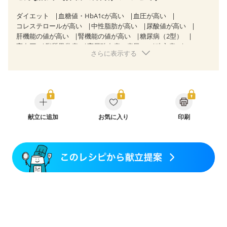
ダイエット
血糖値・HbA1cが高い
血圧が高い
コレステロールが高い
中性脂肪が高い
尿酸値が高い
肝機能の値が高い
腎機能の値が高い
糖尿病（2型）
高血圧
脂質異常症
高尿酸血症（痛風）
狭心症
さらに表示する
心筋梗塞
心臓弁膜症
心不全
胃ポリープ
逆流性食道炎
胆石症
慢性膵炎（移行期・寛解期）
過敏性腸症候群（IBS）
糖尿病性腎症（第１期）
糖尿病性腎症（第２期）
CKD（ステージ１）
CKD（ステージ２）
CKD（ステージ３a）
乳がん（抗がん剤治療中）
乳がん（ホルモン療法中）
乳がん（放射線治療中）
献立に追加
お気に入り
印刷
乳がん治療を終えた方・経過観察中の方など
食欲がない
産後（ミルク）
骨折
関節リウマチ
フレイル（年齢に合わせた体作り）
貧血対策
ニキビ・肌荒れ
更年期