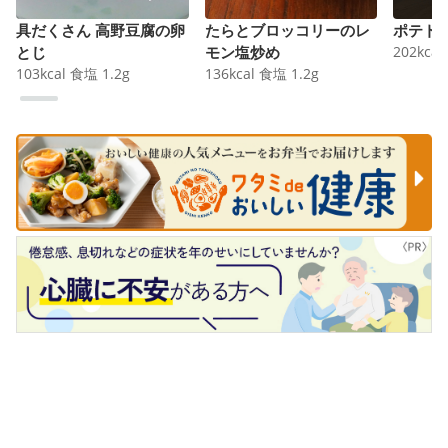
具だくさん 高野豆腐の卵
たらとブロッコリーのレ
ポテト
とじ
モン塩炒め
202
kcal
103
kcal
食塩
1.2
g
136
kcal
食塩
1.2
g