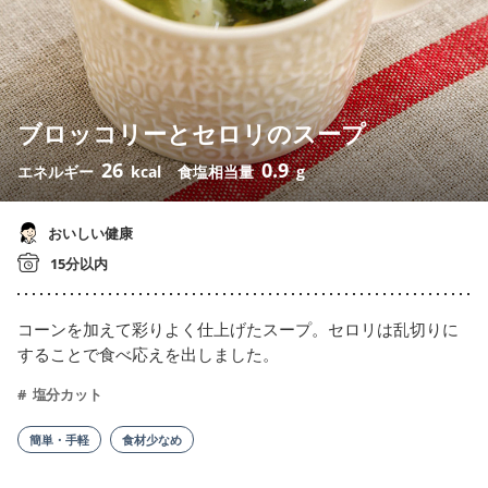
ブロッコリーとセロリのスープ
26
0.9
エネルギー
kcal
食塩相当量
g
おいしい健康
15分以内
コーンを加えて彩りよく仕上げたスープ。セロリは乱切りに
することで食べ応えを出しました。
塩分カット
簡単・手軽
食材少なめ