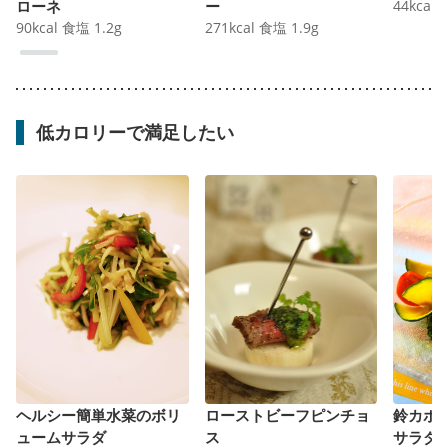
ローネ
ー
44
kcal
90
kcal
食塩
1.2
g
271
kcal
食塩
1.9
g
低カロリーで満足したい
ヘルシー簡単水菜のボリ
ローストビーフピンチョ
鈴カボ
ュームサラダ
ス
サラダ