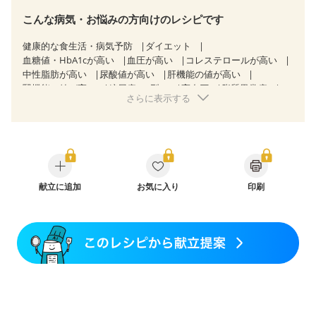
こんな病気・お悩みの方向けのレシピです
健康的な食生活・病気予防
ダイエット
血糖値・HbA1cが高い
血圧が高い
コレステロールが高い
中性脂肪が高い
尿酸値が高い
肝機能の値が高い
腎機能の値が高い
糖尿病（2型）
高血圧
脂質異常症
さらに表示する
高尿酸血症（痛風）
狭心症
心筋梗塞
心臓弁膜症
心不全
胃ポリープ
胆石症
慢性膵炎（移行期・寛解期）
非アルコール性脂肪肝
過敏性腸症候群（IBS）
睡眠時無呼吸症候群
糖尿病性腎症（第１期）
糖尿病性腎症（第２期）
CKD（ステージ１）
CKD（ステージ２）
CKD（ステージ３a）
乳がん（抗がん剤治療中）
献立に追加
お気に入り
乳がん（ホルモン療法中）
印刷
乳がん（放射線治療中）
乳がん治療を終えた方・経過観察中の方など
味の感じ方が変わった
食欲がない
産後（ミルク）
骨折
関節リウマチ
フレイル（年齢に合わせた体作り）
貧血対策
ニキビ・肌荒れ
妊活中
更年期