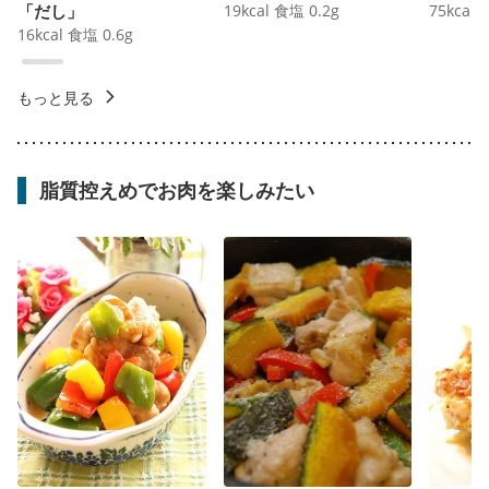
「だし」
19
kcal
食塩
0.2
g
75
kcal
16
kcal
食塩
0.6
g
もっと見る
脂質控えめでお肉を楽しみたい