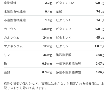
食物繊維
2.2
g
ビタミンB12
0.0
µg
水溶性食物繊維
0.4
g
葉酸
74
µg
不溶性食物繊維
1.8
g
ビタミンA
24
µg
カリウム
238
mg
ビタミンD
0.0
µg
カルシウム
24
mg
ビタミンK
65
µg
マグネシウム
12
mg
ビタミンE
1.0
mg
リン
46
mg
飽和脂肪酸
0.08
g
鉄
0.5
mg
一価不飽和脂肪酸
0.07
g
亜鉛
0.3
mg
多価不飽和脂肪酸
0.06
g
煮物や麺類の残り汁など、実際には食さないと想定される栄養価は、上
記リストから除いてあります。