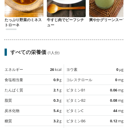
たっぷり野菜のミネス
牛すじ肉でビーフシチ
爽やかグリーンスープ
トローネ
ュー
すべての栄養価
(1人分)
エネルギー
26
kcal
ヨウ素
0
µg
食塩相当量
0.9
g
コレステロール
0
mg
たんぱく質
2.1
g
ビタミンB1
0.06
mg
脂質
0.3
g
ビタミンB2
0.08
mg
炭水化物
5.4
g
ビタミンC
44
mg
糖質
3.2
g
ビタミンB6
0.12
mg