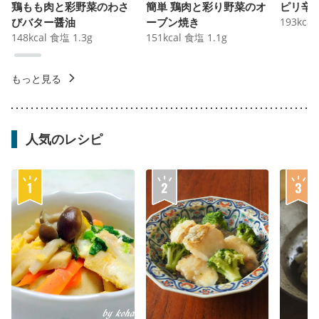
鶏もも肉と彩野菜のわさ
簡単 鶏肉と彩り野菜のオ
ピリ辛
びバター醤油
ーブン焼き
193
kcal
148
kcal
食塩
1.3
g
151
kcal
食塩
1.1
g
もっと見る
人気のレシピ