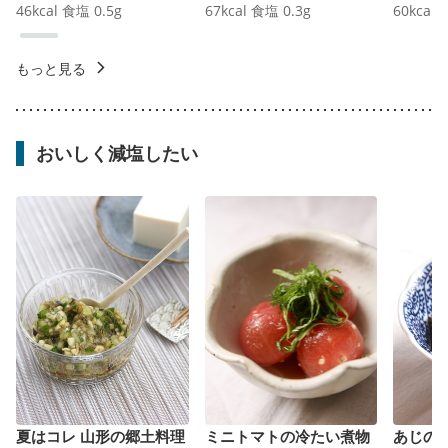
46
kcal
食塩
0.5
g
67
kcal
食塩
0.3
g
60
kcal
もっと見る
おいしく減塩したい
夏はコレ 山形の郷土料理
ミニトマトの冷たい煮物
あじの