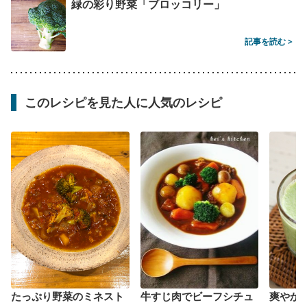
緑の彩り野菜「ブロッコリー」
記事を読む >
このレシピを見た人に人気のレシピ
たっぷり野菜のミネスト
牛すじ肉でビーフシチュ
爽やか