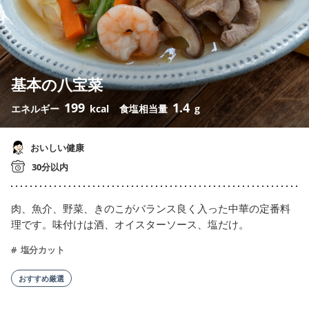
基本の八宝菜
199
1.4
エネルギー
kcal
食塩相当量
g
おいしい健康
30分以内
肉、魚介、野菜、きのこがバランス良く入った中華の定番料
理です。味付けは酒、オイスターソース、塩だけ。
塩分カット
おすすめ厳選