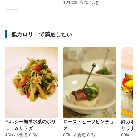
191
kcal
食塩
1.5
g
低カロリーで満足したい
ヘルシー簡単水菜のボリ
ローストビーフピンチョ
鈴カボ
ュームサラダ
ス
サラダ
46
kcal
食塩
0.5
g
67
kcal
食塩
0.3
g
60
kcal