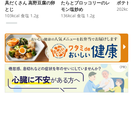
具だくさん 高野豆腐の卵
たらとブロッコリーのレ
ポテト
とじ
モン塩炒め
202
kcal
103
kcal
食塩
1.2
g
136
kcal
食塩
1.2
g