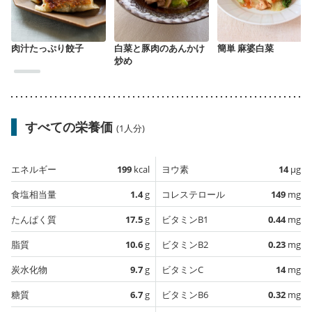
肉汁たっぷり餃子
白菜と豚肉のあんかけ
簡単 麻婆白菜
炒め
すべての栄養価
(1人分)
エネルギー
199
kcal
ヨウ素
14
µg
食塩相当量
1.4
g
コレステロール
149
mg
たんぱく質
17.5
g
ビタミンB1
0.44
mg
脂質
10.6
g
ビタミンB2
0.23
mg
炭水化物
9.7
g
ビタミンC
14
mg
糖質
6.7
g
ビタミンB6
0.32
mg