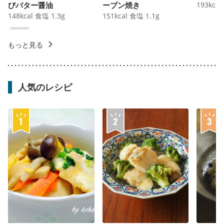
びバター醤油
ーブン焼き
193
kcal
148
kcal
食塩
1.3
g
151
kcal
食塩
1.1
g
もっと見る
人気のレシピ