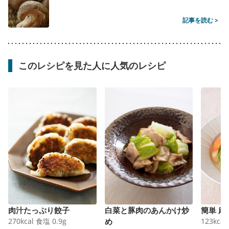
記事を読む >
このレシピを見た人に人気のレシピ
肉汁たっぷり餃子
白菜と豚肉のあんかけ炒
簡単 麻
270
kcal
食塩
0.9
g
め
123
kcal