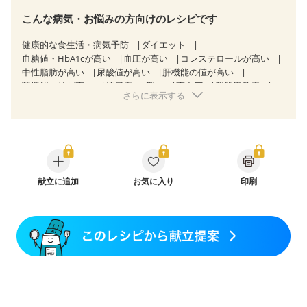
こんな病気・お悩みの方向けのレシピです
健康的な食生活・病気予防
ダイエット
血糖値・HbA1cが高い
血圧が高い
コレステロールが高い
中性脂肪が高い
尿酸値が高い
肝機能の値が高い
腎機能の値が高い
糖尿病（2型）
高血圧
脂質異常症
さらに表示する
高尿酸血症（痛風）
胆石症
慢性膵炎（移行期・寛解期）
非アルコール性脂肪肝
痔
慢性便秘症
過敏性腸症候群（IBS）
睡眠時無呼吸症候群
糖尿病性腎症（第１期）
糖尿病性腎症（第２期）
糖尿病性腎症（第３期）
CKD（ステージ１）
CKD（ステージ２）
CKD（ステージ３a）
乳がん（抗がん剤治療中）
献立に追加
お気に入り
乳がん（ホルモン療法中）
印刷
乳がん（放射線治療中）
乳がん治療を終えた方・経過観察中の方など
飲み込みにくい
妊娠中(初期)
妊婦健診・体重増加が気になる（初期）
妊婦健診・血圧が気になる（初期）
妊婦健診・血糖値が気になる（初期）
妊娠高血圧(中期)
妊娠糖尿病(初期)
産後（母乳）
産後（混合栄養）
産後（ミルク）
骨折
骨粗しょう症
関節リウマチ
乾癬
フレイル（年齢に合わせた体作り）
低栄養予防