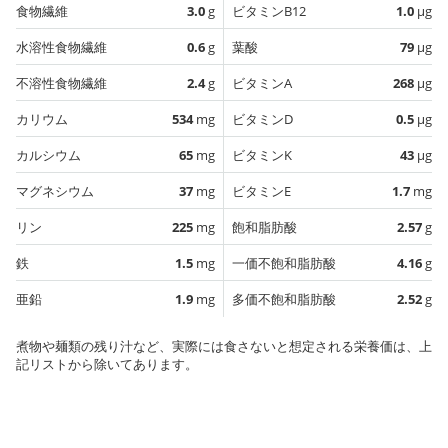
食物繊維
3.0
g
ビタミンB12
1.0
µg
水溶性食物繊維
0.6
g
葉酸
79
µg
不溶性食物繊維
2.4
g
ビタミンA
268
µg
カリウム
534
mg
ビタミンD
0.5
µg
カルシウム
65
mg
ビタミンK
43
µg
マグネシウム
37
mg
ビタミンE
1.7
mg
リン
225
mg
飽和脂肪酸
2.57
g
鉄
1.5
mg
一価不飽和脂肪酸
4.16
g
亜鉛
1.9
mg
多価不飽和脂肪酸
2.52
g
煮物や麺類の残り汁など、実際には食さないと想定される栄養価は、上
記リストから除いてあります。