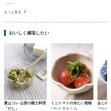
もっと見る
おいしく減塩したい
夏はコレ 山形の郷土料理
ミニトマトの冷たい煮物
あじの
「だし」
19
kcal
食塩
0.2
g
75
kcal