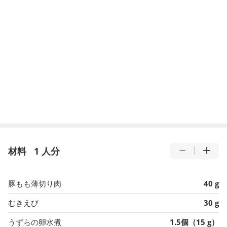
材料
1 人分
豚もも薄切り肉
40 g
むきえび
30 g
うずらの卵水煮
1.5個（15 g）