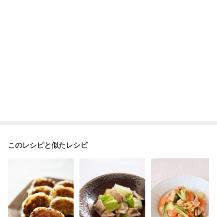
貧血対策
ニキビ・肌荒れ
妊活中
更年期
このレシピと似たレシピ