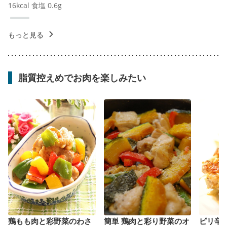
16
kcal
食塩
0.6
g
もっと見る
脂質控えめでお肉を楽しみたい
鶏もも肉と彩野菜のわさ
簡単 鶏肉と彩り野菜のオ
ピリ辛