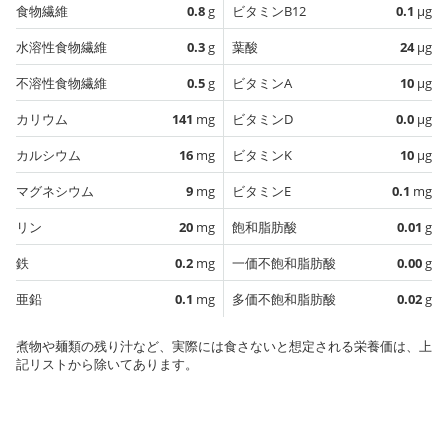
食物繊維
0.8
g
ビタミンB12
0.1
µg
水溶性食物繊維
0.3
g
葉酸
24
µg
不溶性食物繊維
0.5
g
ビタミンA
10
µg
カリウム
141
mg
ビタミンD
0.0
µg
カルシウム
16
mg
ビタミンK
10
µg
マグネシウム
9
mg
ビタミンE
0.1
mg
リン
20
mg
飽和脂肪酸
0.01
g
鉄
0.2
mg
一価不飽和脂肪酸
0.00
g
亜鉛
0.1
mg
多価不飽和脂肪酸
0.02
g
煮物や麺類の残り汁など、実際には食さないと想定される栄養価は、上
記リストから除いてあります。