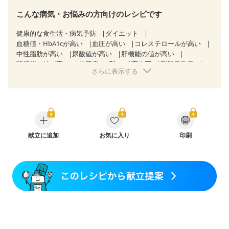
こんな病気・お悩みの方向けのレシピです
健康的な食生活・病気予防
ダイエット
血糖値・HbA1cが高い
血圧が高い
コレステロールが高い
中性脂肪が高い
尿酸値が高い
肝機能の値が高い
腎機能の値が高い
糖尿病（2型）
高血圧
脂質異常症
さらに表示する
高尿酸血症（痛風）
狭心症
心筋梗塞
心臓弁膜症
心不全
胃ポリープ
逆流性食道炎
胆石症
慢性膵炎（移行期・寛解期）
過敏性腸症候群（IBS）
糖尿病性腎症（第１期）
糖尿病性腎症（第２期）
糖尿病性腎症（第３期）
CKD（ステージ１）
CKD（ステージ２）
CKD（ステージ３a）
CKD（ステージ３b）
献立に追加
透析
お気に入り
乳がん（抗がん剤治療中）
印刷
乳がん（ホルモン療法中）
乳がん（放射線治療中）
乳がん治療を終えた方・経過観察中の方など
飲み込みにくい
産後（ミルク）
骨折
骨粗しょう症
関節リウマチ
貧血対策
ニキビ・肌荒れ
更年期