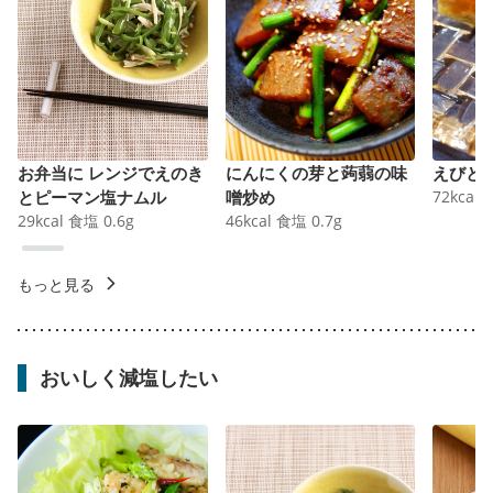
お弁当に レンジでえのき
にんにくの芽と蒟蒻の味
えびと
とピーマン塩ナムル
噌炒め
72
kcal
29
kcal
食塩
0.6
g
46
kcal
食塩
0.7
g
もっと見る
おいしく減塩したい