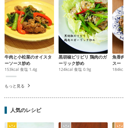
牛肉と小松菜のオイスタ
黒胡椒ビリビリ 鶏肉のガ
魚香肉
ーソース炒め
ーリック炒め
スー
153
kcal
食塩
1.4
g
124
kcal
食塩
0.9
g
184
kcal
もっと見る
人気のレシピ