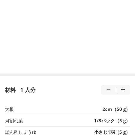
材料
1 人分
大根
2cm（50 g）
貝割れ菜
1/8パック（5 g）
ぽん酢しょうゆ
小さじ1弱（5 g）