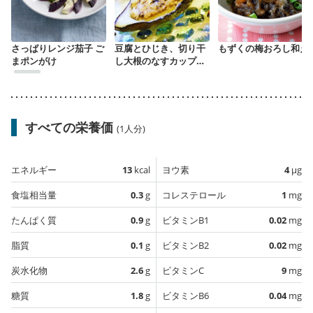
さっぱりレンジ茄子 ご
豆腐とひじき、切り干
もずくの梅おろし和え
まポンがけ
し大根のなすカップ焼
き
すべての栄養価
(1人分)
エネルギー
13
kcal
ヨウ素
4
µg
食塩相当量
0.3
g
コレステロール
1
mg
たんぱく質
0.9
g
ビタミンB1
0.02
mg
脂質
0.1
g
ビタミンB2
0.02
mg
炭水化物
2.6
g
ビタミンC
9
mg
糖質
1.8
g
ビタミンB6
0.04
mg