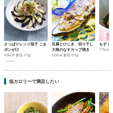
さっぱりレンジ茄子 ごま
豆腐とひじき、切り干し
もずく
ポンがけ
大根のなすカップ焼き
17
kcal
43
kcal
食塩
0.5
g
92
kcal
食塩
0.6
g
低カロリーで満足したい