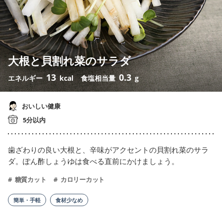
大根と貝割れ菜のサラダ
13
0.3
エネルギー
kcal
食塩相当量
g
おいしい健康
5分以内
歯ざわりの良い大根と、辛味がアクセントの貝割れ菜のサラ
ダ。ぽん酢しょうゆは食べる直前にかけましょう。
糖質カット
カロリーカット
簡単・手軽
食材少なめ