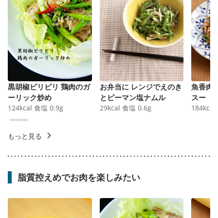
黒胡椒ビリビリ 鶏肉のガ
お弁当に レンジでえのき
魚香肉
ーリック炒め
とピーマン塩ナムル
スー
124
kcal
食塩
0.9
g
29
kcal
食塩
0.6
g
184
kcal
もっと見る
脂質控えめでお肉を楽しみたい