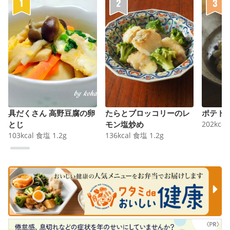
具だくさん 高野豆腐の卵
たらとブロッコリーのレ
ポテト
とじ
モン塩炒め
202
kcal
103
kcal
食塩
1.2
g
136
kcal
食塩
1.2
g