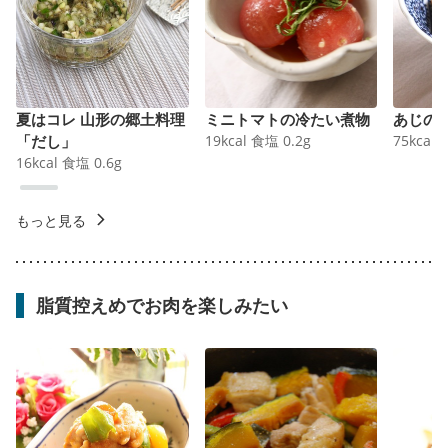
夏はコレ 山形の郷土料理
ミニトマトの冷たい煮物
あじの
「だし」
19
kcal
食塩
0.2
g
75
kcal
16
kcal
食塩
0.6
g
もっと見る
脂質控えめでお肉を楽しみたい