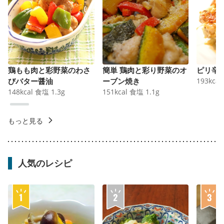
鶏もも肉と彩野菜のわさ
簡単 鶏肉と彩り野菜のオ
ピリ辛
びバター醤油
ーブン焼き
193
kcal
148
kcal
食塩
1.3
g
151
kcal
食塩
1.1
g
もっと見る
人気のレシピ