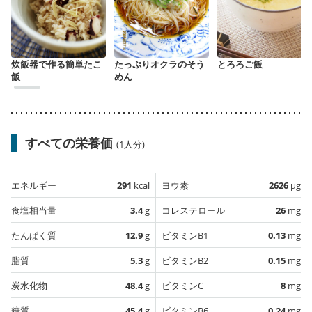
炊飯器で作る簡単たこ
たっぷりオクラのそう
とろろご飯
飯
めん
すべての栄養価
(1人分)
エネルギー
291
kcal
ヨウ素
2626
µg
食塩相当量
3.4
g
コレステロール
26
mg
たんぱく質
12.9
g
ビタミンB1
0.13
mg
脂質
5.3
g
ビタミンB2
0.15
mg
炭水化物
48.4
g
ビタミンC
8
mg
糖質
45.4
g
ビタミンB6
0.24
mg