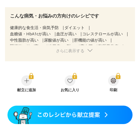
こんな病気・お悩みの方向けのレシピです
健康的な食生活・病気予防
ダイエット
血糖値・HbA1cが高い
血圧が高い
コレステロールが高い
中性脂肪が高い
尿酸値が高い
肝機能の値が高い
腎機能の値が高い
糖尿病（2型）
高血圧
脂質異常症
さらに表示する
高尿酸血症（痛風）
胃ポリープ
胆石症
慢性膵炎（移行期・寛解期）
非アルコール性脂肪肝
痔
慢性便秘症
過敏性腸症候群（IBS）
睡眠時無呼吸症候群
CKD（ステージ１）
CKD（ステージ２）
乳がん（抗がん剤治療中）
乳がん（ホルモン療法中）
乳がん（放射線治療中）
乳がん治療を終えた方・経過観察中の方など
献立に追加
お気に入り
食欲がない
印刷
妊娠中(初期)
妊婦健診・体重増加が気になる（初期）
妊婦健診・血圧が気になる（初期）
妊婦健診・血糖値が気になる（初期）
妊娠高血圧(中期)
妊娠糖尿病(初期)
産後（母乳）
産後（混合栄養）
産後（ミルク）
骨折
骨粗しょう症
関節リウマチ
乾癬
フレイル（年齢に合わせた体作り）
低栄養予防
貧血対策
ニキビ・肌荒れ
妊活中
更年期