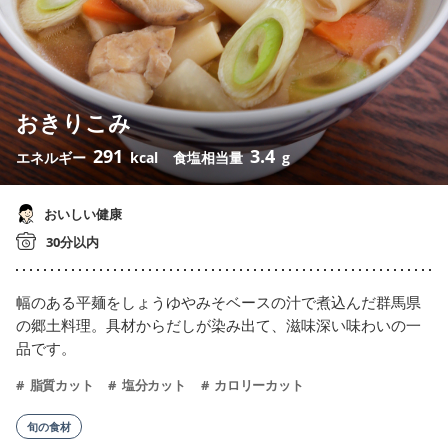
おきりこみ
291
3.4
エネルギー
kcal
食塩相当量
g
おいしい健康
30分以内
幅のある平麺をしょうゆやみそベースの汁で煮込んだ群馬県
の郷土料理。具材からだしが染み出て、滋味深い味わいの一
品です。
脂質カット
塩分カット
カロリーカット
旬の食材