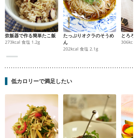
炊飯器で作る簡単たこ飯
たっぷりオクラのそうめ
とろろ
273
kcal
食塩
1.2
g
ん
306
kcal
202
kcal
食塩
2.1
g
低カロリーで満足したい