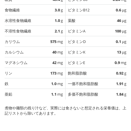
食物繊維
3.0
g
ビタミンB12
0.6
µg
水溶性食物繊維
1.0
g
葉酸
46
µg
不溶性食物繊維
2.1
g
ビタミンA
100
µg
カリウム
575
mg
ビタミンD
0.1
µg
カルシウム
40
mg
ビタミンK
13
µg
マグネシウム
42
mg
ビタミンE
0.9
mg
リン
173
mg
飽和脂肪酸
0.92
g
鉄
1.0
mg
一価不飽和脂肪酸
1.91
g
亜鉛
1.1
mg
多価不飽和脂肪酸
1.84
g
煮物や麺類の残り汁など、実際には食さないと想定される栄養価は、上
記リストから除いてあります。