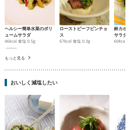
ヘルシー簡単水菜のボリ
ローストビーフピンチョ
鈴カボ
ュームサラダ
ス
サラダ
46
kcal
食塩
0.5
g
67
kcal
食塩
0.3
g
60
kcal
もっと見る
おいしく減塩したい