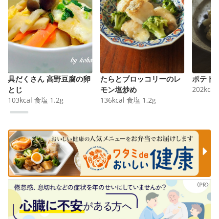
具だくさん 高野豆腐の卵
たらとブロッコリーのレ
ポテト
とじ
モン塩炒め
202
kcal
103
kcal
食塩
1.2
g
136
kcal
食塩
1.2
g