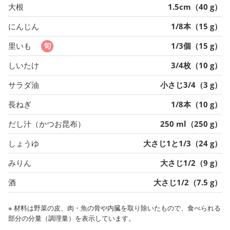
大根
1.5cm（40 g）
にんじん
1/8本（15 g）
里いも
1/3個（15 g）
しいたけ
3/4枚（10 g）
サラダ油
小さじ3/4（3 g）
長ねぎ
1/8本（10 g）
だし汁（かつお昆布）
250 ml（250 g）
しょうゆ
大さじ1と1/3（24 g）
みりん
大さじ1/2（9 g）
酒
大さじ1/2（7.5 g）
※ 材料は野菜の皮、肉・魚の骨や内臓を取り除いたもので、食べられる
部分の分量（調理量）を表示しています。