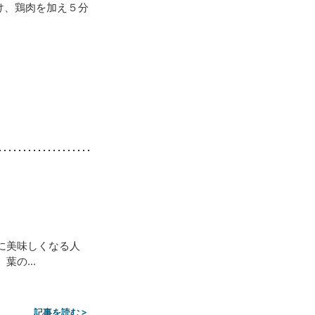
け、鶏肉を加え５分
に美味しくなる人
の...
記事を読む >