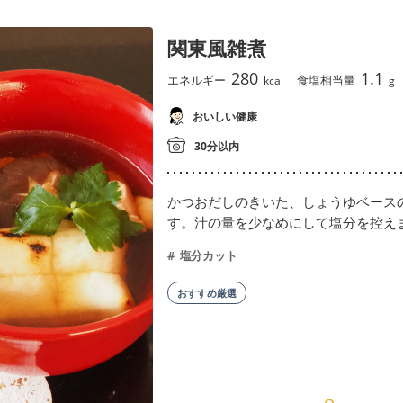
関東風雑煮
280
1.1
エネルギー
食塩相当量
kcal
g
おいしい健康
30分以内
かつおだしのきいた、しょうゆベース
す。汁の量を少なめにして塩分を控え
塩分カット
おすすめ厳選