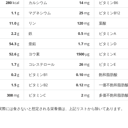
280
kcal
カルシウム
14
mg
ビタミンB6
1.1
g
マグネシウム
25
mg
ビタミンB12
11.0
g
リン
120
mg
葉酸
2.2
g
鉄
0.5
mg
ビタミンA
54.3
g
亜鉛
1.7
mg
ビタミンD
52.6
g
ヨウ素
1500
µg
ビタミンK
1.7
g
コレステロール
26
mg
ビタミンE
0.2
g
ビタミンB1
0.10
mg
飽和脂肪酸
1.5
g
ビタミンB2
0.12
mg
一価不飽和脂肪
308
mg
ビタミンC
2
mg
多価不飽和脂肪
実際には食さないと想定される栄養価は、上記リストから除いてあります。