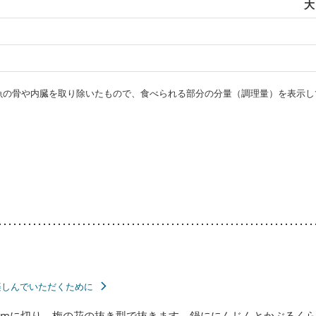
大
・魚の骨や内臓を取り除いたもので、食べられる部分の分量（調理量）を表示し
楽しんでいただくために
cmに切り、梅の花の抜き型で抜きます。鍋ににんじんとかぶるく