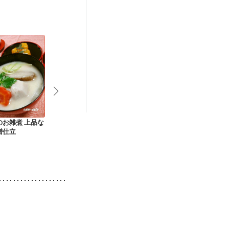
のお雑煮 上品な
餅と明太子の春巻き
切り餅で 豚肉とさつ
冷や汁と麦ご
噌仕立
まいものおこわ風