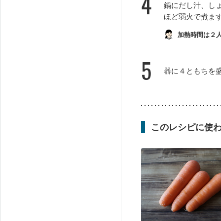
4
鍋にだし汁、し
ほど弱火で煮ま
加熱時間は２
5
器に４ともちを
このレシピに使