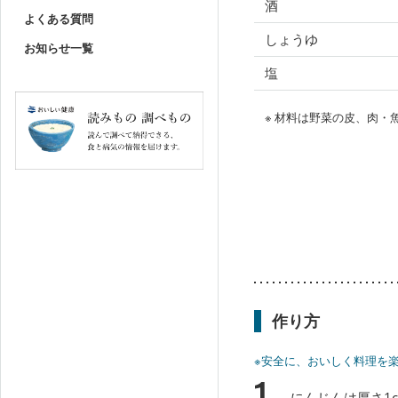
酒
よくある質問
しょうゆ
お知らせ一覧
塩
※ 材料は野菜の皮、肉
作り方
※安全に、おいしく料理を
1
にんじんは厚さ1