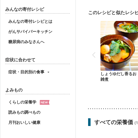
産後（母乳）
産後（
フレイル（年齢に合わせ
みんなの寄付レシピ
このレシピと似たレシ
みんなの寄付レシピとは
がんサバイバーキッチン
糖尿病のみなさんへ
症状に合わせて
症状・目的別の食事
しょうゆだし香るお
雑煮
よみもの
くらしの栄養学
読みもの調べもの
すべての栄養価
月刊おいしい健康
(