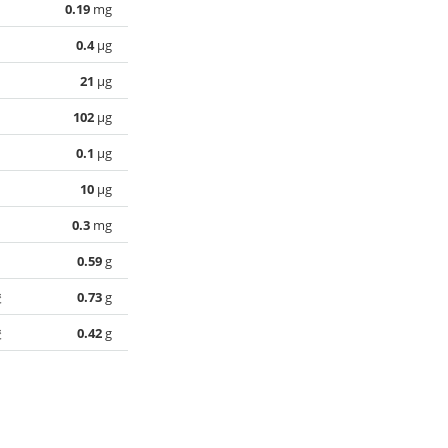
0.19
mg
0.4
µg
21
µg
102
µg
0.1
µg
10
µg
0.3
mg
0.59
g
酸
0.73
g
酸
0.42
g