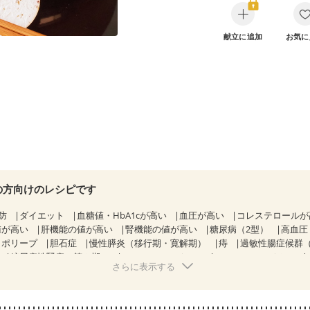
献立に追加
お気に
の方向けのレシピです
防
ダイエット
血糖値・HbA1cが高い
血圧が高い
コレステロール
値が高い
肝機能の値が高い
腎機能の値が高い
糖尿病（2型）
高血圧
胃ポリープ
胆石症
慢性膵炎（移行期・寛解期）
痔
過敏性腸症候群（
糖尿病性腎症（第２期）
CKD（ステージ１）
CKD（ステージ２）
さらに表示する
）
乳がん（ホルモン療法中）
乳がん（放射線治療中）
経過観察中の方など
食欲がない
妊娠中(初期)
妊婦健診・体重増加が
る（初期）
妊婦健診・血糖値が気になる（初期）
妊娠高血圧(中期)
妊