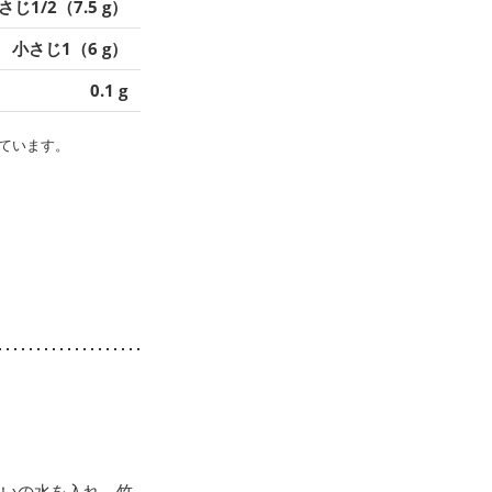
さじ1/2（7.5 g）
小さじ1（6 g）
0.1 g
ています。
らいの水を入れ、竹