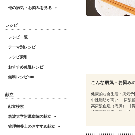
他の病気・お悩みを見る
レシピ
レシピ一覧
テーマ別レシピ
レシピ索引
おすすめ厳選レシピ
無料レシピ100
こんな病気・お悩み
健康的な食生活・病気予
献立
中性脂肪が高い
尿酸
高尿酸血症（痛風）
献立検索
糖尿病性腎症（第１期）
筑波大学附属病院の献立
乳がん（抗がん剤治療中
乳がん治療を終えた方・
管理栄養士のおすすめ献立
妊婦健診・血圧が気にな