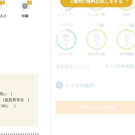
2週間の無料お試しをする
入り
印刷
が高い
脂質異常症
IBS）
気になる（初期）
娠糖尿病(初期)