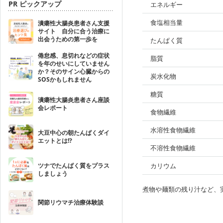
PR ピックアップ
エネルギー
食塩相当量
潰瘍性大腸炎患者さん支援
サイト 自分に合う治療に
出会うための第一歩を
たんぱく質
倦怠感、息切れなどの症状
脂質
を年のせいにしていません
か？そのサイン心臓からの
炭水化物
SOSかもしれません
糖質
潰瘍性大腸炎患者さん座談
会レポート
食物繊維
水溶性食物繊維
大豆中心の朝たんぱくダイ
エットとは!?
不溶性食物繊維
ツナでたんぱく質をプラス
カリウム
しましょう
煮物や麺類の残り汁など、
関節リウマチ治療体験談