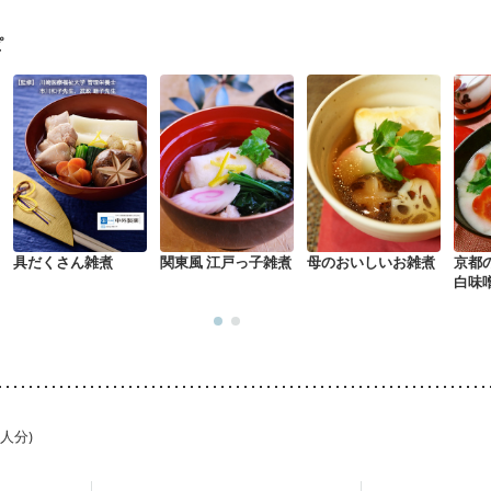
混合栄養）
産後（ミルク）
骨折
骨粗しょう症
関節リウマチ
た体作り）
低栄養予防
貧血対策
ニキビ・肌荒れ
妊活中
更年期
ピ
具だくさん雑煮
関東風 江戸っ子雑煮
母のおいしいお雑煮
京都
白味
1人分)