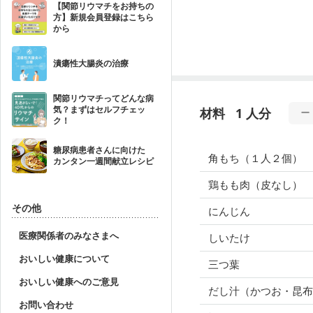
【関節リウマチをお持ちの
方】新規会員登録はこちら
から
潰瘍性大腸炎の治療
関節リウマチってどんな病
気？まずはセルフチェッ
材料
1 人分
ク！
糖尿病患者さんに向けた
角もち（１人２個）
カンタン一週間献立レシピ
鶏もも肉（皮なし）
その他
にんじん
医療関係者のみなさまへ
しいたけ
おいしい健康について
三つ葉
おいしい健康へのご意見
だし汁（かつお・昆布
お問い合わせ