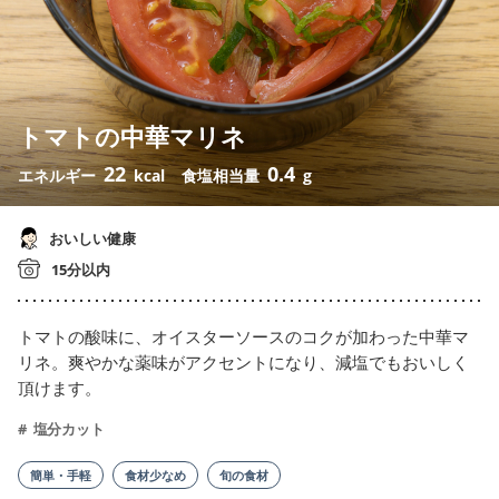
トマトの中華マリネ
22
0.4
エネルギー
kcal
食塩相当量
g
おいしい健康
15分以内
トマトの酸味に、オイスターソースのコクが加わった中華マ
リネ。爽やかな薬味がアクセントになり、減塩でもおいしく
頂けます。
塩分カット
簡単・手軽
食材少なめ
旬の食材