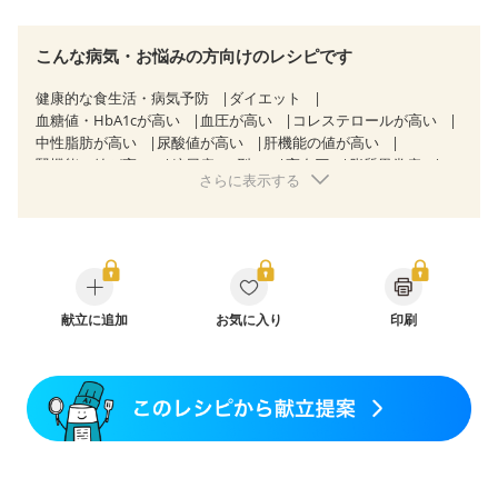
こんな病気・お悩みの方向けのレシピです
健康的な食生活・病気予防
ダイエット
血糖値・HbA1cが高い
血圧が高い
コレステロールが高い
中性脂肪が高い
尿酸値が高い
肝機能の値が高い
腎機能の値が高い
糖尿病（2型）
高血圧
脂質異常症
さらに表示する
高尿酸血症（痛風）
狭心症
心筋梗塞
心臓弁膜症
心不全
胃炎
胃ポリープ
逆流性食道炎
胆石症
慢性膵炎（移行期・寛解期）
痔
過敏性腸症候群（IBS）
糖尿病性腎症（第１期）
糖尿病性腎症（第２期）
糖尿病性腎症（第３期）
CKD（ステージ１）
CKD（ステージ２）
CKD（ステージ３a）
CKD（ステージ３b）
献立に追加
透析
お気に入り
乳がん（抗がん剤治療中）
印刷
乳がん（ホルモン療法中）
乳がん（放射線治療中）
乳がん治療を終えた方・経過観察中の方など
味の感じ方が変わった
食欲がない
妊娠中(初期)
妊婦健診・体重増加が気になる（初期）
妊婦健診・血圧が気になる（初期）
妊婦健診・血糖値が気になる（初期）
妊娠高血圧(中期)
妊娠糖尿病(初期)
産後（母乳）
産後（混合栄養）