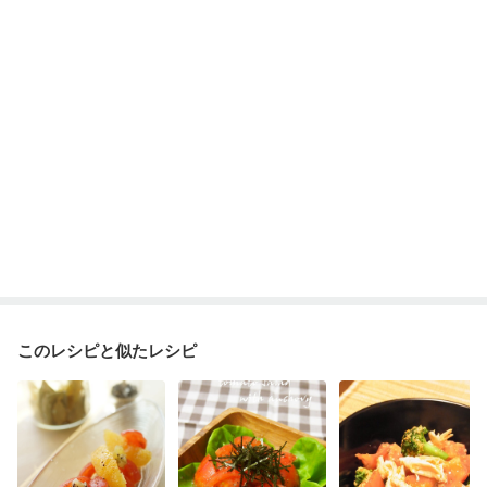
産後（ミルク）
骨折
関節リウマチ
乾癬
貧血対策
ニキビ・肌荒れ
更年期
このレシピと似たレシピ