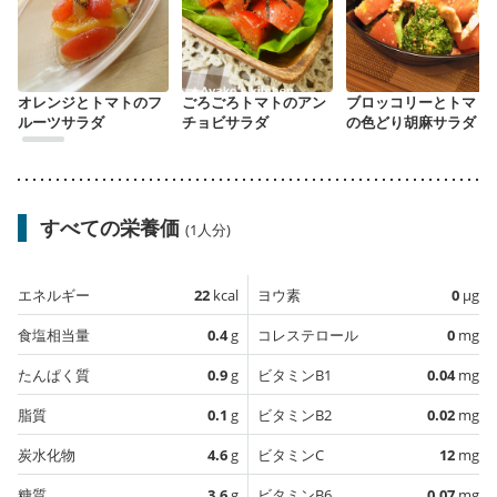
オレンジとトマトのフ
ごろごろトマトのアン
ブロッコリーとトマト
ルーツサラダ
チョビサラダ
の色どり胡麻サラダ
すべての栄養価
(1人分)
エネルギー
22
kcal
ヨウ素
0
µg
食塩相当量
0.4
g
コレステロール
0
mg
たんぱく質
0.9
g
ビタミンB1
0.04
mg
脂質
0.1
g
ビタミンB2
0.02
mg
炭水化物
4.6
g
ビタミンC
12
mg
糖質
3.6
g
ビタミンB6
0.07
mg