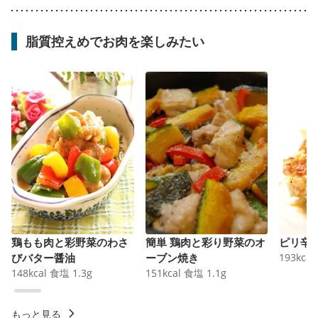
脂質控えめでお肉を楽しみたい
鶏もも肉と彩野菜のわさ
簡単 鶏肉と彩り野菜のオ
ピリ辛
びバター醤油
ーブン焼き
193
kcal
148
kcal
食塩
1.3
g
151
kcal
食塩
1.1
g
もっと見る