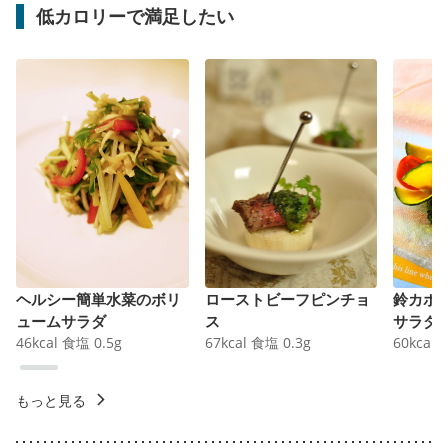
低カロリーで満足したい
ヘルシー簡単水菜のボリ
ローストビーフピンチョ
鈴カボ
ュームサラダ
ス
サラダ
46
kcal
食塩
0.5
g
67
kcal
食塩
0.3
g
60
kcal
もっと見る