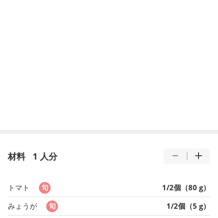
材料
1 人分
トマト
1/2個（80 g）
みょうが
1/2個（5 g）