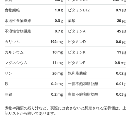
食物繊維
1.0
g
ビタミンB12
0.1
µg
水溶性食物繊維
0.3
g
葉酸
20
µg
不溶性食物繊維
0.7
g
ビタミンA
45
µg
カリウム
192
mg
ビタミンD
0.0
µg
カルシウム
10
mg
ビタミンK
11
µg
マグネシウム
11
mg
ビタミンE
0.8
mg
リン
26
mg
飽和脂肪酸
0.02
g
鉄
0.2
mg
一価不飽和脂肪酸
0.01
g
亜鉛
0.2
mg
多価不飽和脂肪酸
0.03
g
煮物や麺類の残り汁など、実際には食さないと想定される栄養価は、上
記リストから除いてあります。