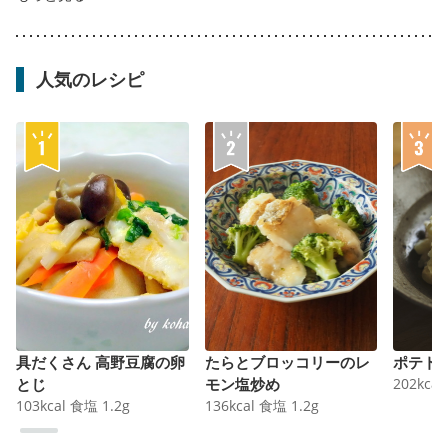
人気のレシピ
具だくさん 高野豆腐の卵
たらとブロッコリーのレ
ポテト
とじ
モン塩炒め
202
kcal
103
kcal
食塩
1.2
g
136
kcal
食塩
1.2
g