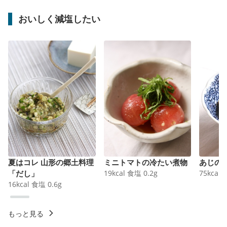
おいしく減塩したい
夏はコレ 山形の郷土料理
ミニトマトの冷たい煮物
あじの
「だし」
19
kcal
食塩
0.2
g
75
kcal
16
kcal
食塩
0.6
g
もっと見る