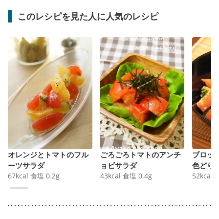
このレシピを見た人に人気のレシピ
オレンジとトマトのフル
ごろごろトマトのアンチ
ブロッ
ーツサラダ
ョビサラダ
色どり
67
kcal
食塩
0.2
g
43
kcal
食塩
0.4
g
52
kcal