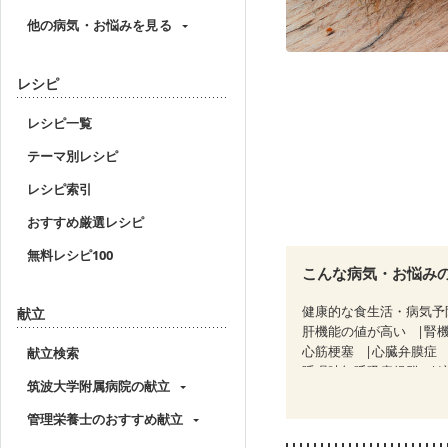
他の病気・お悩みを見る
レシピ
レシピ一覧
テーマ別レシピ
レシピ索引
おすすめ厳選レシピ
無料レシピ100
こんな病気・お悩み
健康的な食生活・病気予
献立
肝機能の値が高い
腎
心筋梗塞
心臓弁膜症
献立検索
睡眠時無呼吸症候群
筑波大学附属病院の献立
CKD（ステージ１）
C
乳がん（抗がん剤治療中
管理栄養士のおすすめ献立
乳がん治療を終えた方・