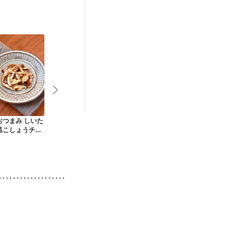
後（混合栄養）
）
低栄養予防
おつまみ しいた
もちもち大根餅
チンゲン菜ときのこ
たっぷり き
黒こしょうチー
のオイスターソース
ー
き