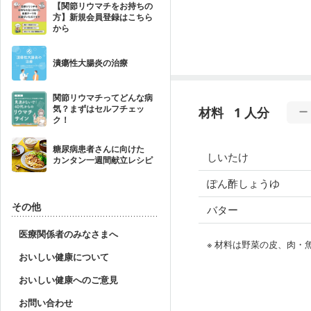
【関節リウマチをお持ちの
方】新規会員登録はこちら
から
潰瘍性大腸炎の治療
関節リウマチってどんな病
気？まずはセルフチェッ
材料
1 人分
ク！
糖尿病患者さんに向けた
しいたけ
カンタン一週間献立レシピ
ぽん酢しょうゆ
その他
バター
医療関係者のみなさまへ
※ 材料は野菜の皮、肉
おいしい健康について
おいしい健康へのご意見
お問い合わせ