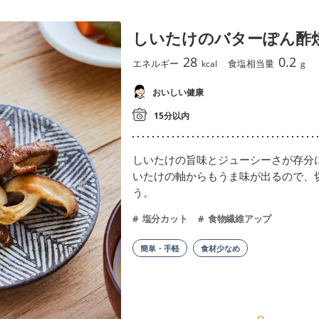
しいたけのバターぽん酢
28
0.2
エネルギー
食塩相当量
kcal
g
おいしい健康
15分以内
しいたけの旨味とジューシーさが存分
いたけの軸からもうま味が出るので、
う。
塩分カット
食物繊維アップ
簡単・手軽
食材少なめ