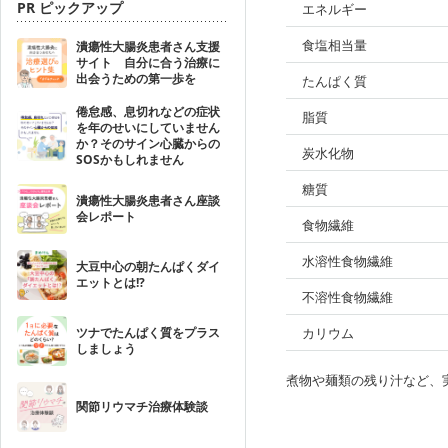
PR ピックアップ
エネルギー
食塩相当量
潰瘍性大腸炎患者さん支援
サイト 自分に合う治療に
出会うための第一歩を
たんぱく質
倦怠感、息切れなどの症状
脂質
を年のせいにしていません
か？そのサイン心臓からの
炭水化物
SOSかもしれません
糖質
潰瘍性大腸炎患者さん座談
会レポート
食物繊維
水溶性食物繊維
大豆中心の朝たんぱくダイ
エットとは!?
不溶性食物繊維
ツナでたんぱく質をプラス
カリウム
しましょう
煮物や麺類の残り汁など、
関節リウマチ治療体験談