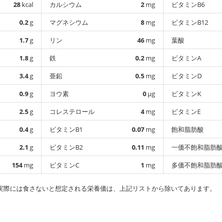
28
kcal
カルシウム
2
mg
ビタミンB6
0.2
g
マグネシウム
8
mg
ビタミンB12
1.7
g
リン
46
mg
葉酸
1.8
g
鉄
0.2
mg
ビタミンA
3.4
g
亜鉛
0.5
mg
ビタミンD
0.9
g
ヨウ素
0
µg
ビタミンK
2.5
g
コレステロール
4
mg
ビタミンE
0.4
g
ビタミンB1
0.07
mg
飽和脂肪酸
2.1
g
ビタミンB2
0.11
mg
一価不飽和脂肪
154
mg
ビタミンC
1
mg
多価不飽和脂肪
実際には食さないと想定される栄養価は、上記リストから除いてあります。