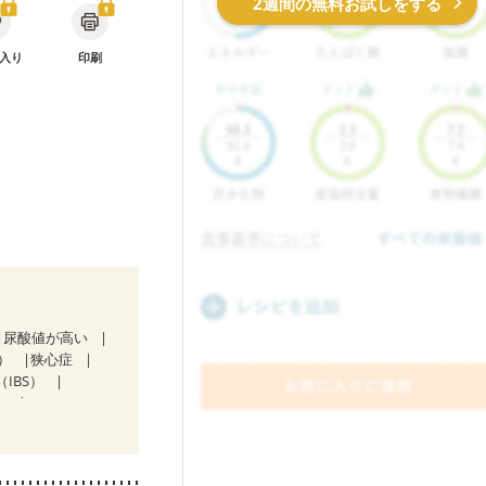
2週間の無料お試しをする
入り
印刷
尿酸値が高い
）
狭心症
IBS）
）