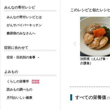
妊婦健診・体重増加が気
妊婦健診・血糖値が気に
みんなの寄付レシピ
このレシピと似たレシ
産後（ミルク）
骨折
貧血対策
ニキビ・肌
みんなの寄付レシピとは
がんサバイバーキッチン
糖尿病のみなさんへ
症状に合わせて
症状・目的別の食事
治部煮（えんげ食・
介護食）
よみもの
くらしの栄養学
読みもの調べもの
すべての栄養価
月刊おいしい健康
(