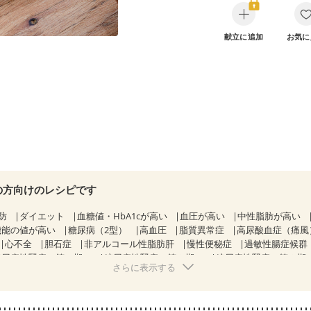
献立に追加
お気に
の方向けのレシピです
防
ダイエット
血糖値・HbA1cが高い
血圧が高い
中性脂肪が高い
機能の値が高い
糖尿病（2型）
高血圧
脂質異常症
高尿酸血症（痛風
心不全
胆石症
非アルコール性脂肪肝
慢性便秘症
過敏性腸症候群（
糖尿病性腎症（第１期）
糖尿病性腎症（第２期）
糖尿病性腎症（第３期
さらに表示する
KD（ステージ２）
CKD（ステージ３a）
CKD（ステージ３b）
透析
）
乳がん（ホルモン療法中）
乳がん（放射線治療中）
経過観察中の方など
味の感じ方が変わった
食欲がない
妊娠中(初期)