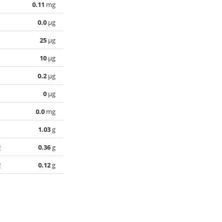
0.11
mg
0.0
µg
25
µg
10
µg
0.2
µg
0
µg
0.0
mg
1.03
g
酸
0.36
g
酸
0.12
g