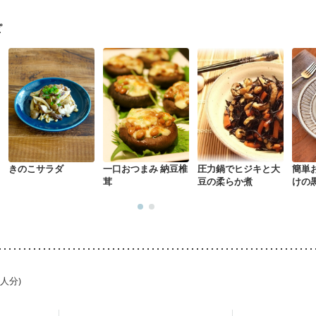
になる（初期）
妊婦健診・血圧が気になる（初期）
なる（初期）
妊娠高血圧(中期)
妊娠糖尿病(初期)
産後（母乳）
産
ピ
骨粗しょう症
関節リウマチ
乾癬
フレイル（年齢に合わせた体作り
荒れ
妊活中
更年期
きのこサラダ
一口おつまみ 納豆椎
圧力鍋でヒジキと大
簡単
茸
豆の柔らか煮
けの
ズ焼
1人分)