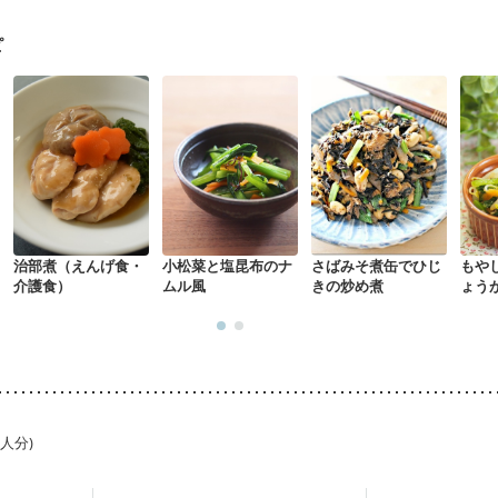
ウマチ
貧血対策
ニキビ・肌荒れ
妊活中
更年期
ピ
治部煮（えんげ食・
小松菜と塩昆布のナ
さばみそ煮缶でひじ
もや
介護食）
ムル風
きの炒め煮
ょう
1人分)