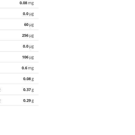
0.08
mg
0.0
µg
60
µg
256
µg
0.0
µg
106
µg
0.6
mg
0.08
g
酸
0.37
g
酸
0.29
g