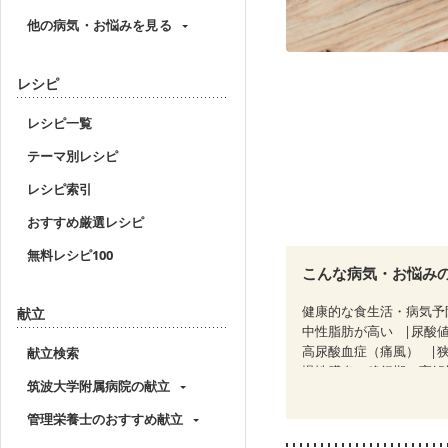
他の病気・お悩みを見る
レシピ
レシピ一覧
テーマ別レシピ
レシピ索引
おすすめ厳選レシピ
無料レシピ100
こんな病気・お悩み
健康的な食生活・病気予
献立
中性脂肪が高い
尿酸
高尿酸血症（痛風）
献立検索
慢性膵炎（移行期・寛解
筑波大学附属病院の献立
糖尿病性腎症（第２期）
CKD（ステージ３a）
管理栄養士のおすすめ献立
乳がん治療を終えた方・