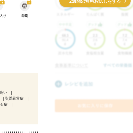
2週間の無料お試しをする
入り
印刷
が高い
脂質異常症
胆石症
治療中）
）
骨折