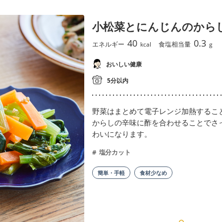
小松菜とにんじんのから
40
0.3
エネルギー
食塩相当量
kcal
g
おいしい健康
5分以内
野菜はまとめて電子レンジ加熱するこ
からしの辛味に酢を合わせることでさ
わいになります。
塩分カット
簡単・手軽
食材少なめ