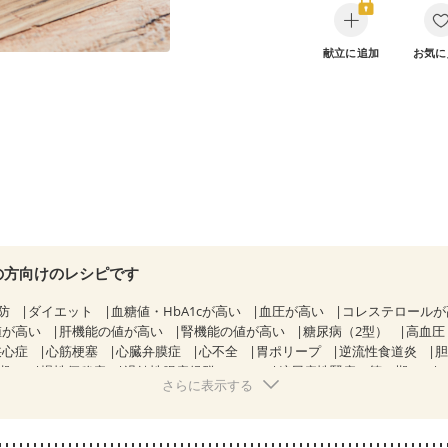
献立に追加
お気に
の方向けのレシピです
防
ダイエット
血糖値・HbA1cが高い
血圧が高い
コレステロール
値が高い
肝機能の値が高い
腎機能の値が高い
糖尿病（2型）
高血圧
狭心症
心筋梗塞
心臓弁膜症
心不全
胃ポリープ
逆流性食道炎
期）
慢性便秘症
過敏性腸症候群（IBS）
糖尿病性腎症（第１期）
さらに表示する
糖尿病性腎症（第３期）
CKD（ステージ１）
CKD（ステージ２）
乳がん（抗がん剤治療中）
乳がん（ホルモン療法中）
乳がん（放射線
経過観察中の方など
味の感じ方が変わった
食欲がない
産後（ミルク