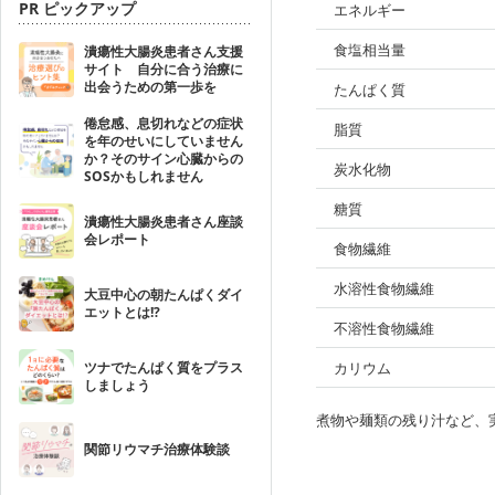
PR ピックアップ
エネルギー
食塩相当量
潰瘍性大腸炎患者さん支援
サイト 自分に合う治療に
出会うための第一歩を
たんぱく質
倦怠感、息切れなどの症状
脂質
を年のせいにしていません
か？そのサイン心臓からの
炭水化物
SOSかもしれません
糖質
潰瘍性大腸炎患者さん座談
会レポート
食物繊維
水溶性食物繊維
大豆中心の朝たんぱくダイ
エットとは!?
不溶性食物繊維
ツナでたんぱく質をプラス
カリウム
しましょう
煮物や麺類の残り汁など、
関節リウマチ治療体験談