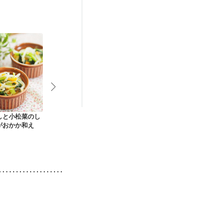
しと小松菜のし
切り干し大根のナム
小松菜と油揚げの煮
小松菜と油揚
がおかか和え
ル
浸し 和食定番
物