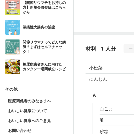
【関節リウマチをお持ちの
方】新規会員登録はこちら
から
潰瘍性大腸炎の治療
関節リウマチってどんな病
気？まずはセルフチェッ
材料
1 人分
ク！
糖尿病患者さんに向けた
小松菜
カンタン一週間献立レシピ
にんじん
その他
A
医療関係者のみなさまへ
白ごま
おいしい健康について
酢
おいしい健康へのご意見
お問い合わせ
砂糖