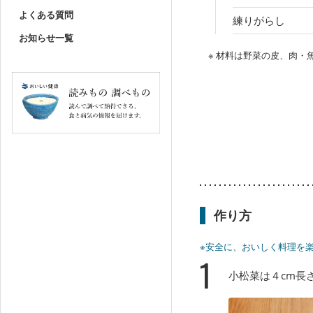
よくある質問
練りがらし
お知らせ一覧
※ 材料は野菜の皮、肉
作り方
※安全に、おいしく料理を
1
小松菜は４cm長