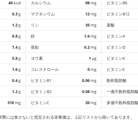
40
kcal
カルシウム
98
mg
ビタミンB6
0.3
g
マグネシウム
12
mg
ビタミンB12
1.2
g
リン
35
mg
葉酸
0.8
g
鉄
1.6
mg
ビタミンA
7.4
g
亜鉛
0.2
mg
ビタミンD
5.8
g
ヨウ素
1
µg
ビタミンK
1.6
g
コレステロール
0
mg
ビタミンE
0.4
g
ビタミンB1
0.06
mg
飽和脂肪酸
1.2
g
ビタミンB2
0.08
mg
一価不飽和脂肪
318
mg
ビタミンC
20
mg
多価不飽和脂肪
実際には食さないと想定される栄養価は、上記リストから除いてあります。