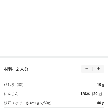
材料
2 人分
ひじき（乾）
10 g
にんじん
1/6本（20 g）
枝豆（ゆで・さやつきで80g）
40 g