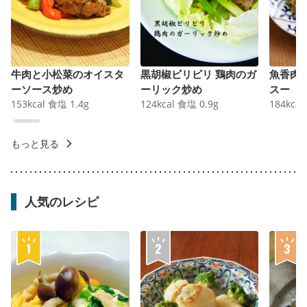
牛肉と小松菜のオイスタ
黒胡椒ビリビリ 鶏肉のガ
魚香肉
ーソース炒め
ーリック炒め
スー
153
kcal
食塩
1.4
g
124
kcal
食塩
0.9
g
184
kcal
もっと見る
人気のレシピ