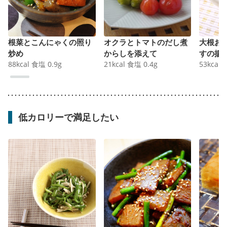
根菜とこんにゃくの照り
オクラとトマトのだし煮
大根お
炒め
からしを添えて
すの揚
88
kcal
食塩
0.9
g
21
kcal
食塩
0.4
g
53
kcal
低カロリーで満足したい