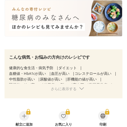
こんな病気・お悩みの方向けのレシピです
健康的な食生活・病気予防
ダイエット
血糖値・HbA1cが高い
血圧が高い
コレステロールが高い
中性脂肪が高い
尿酸値が高い
肝機能の値が高い
腎機能の値が高い
糖尿病（2型）
高血圧
脂質異常症
さらに表示する
高尿酸血症（痛風）
狭心症
心筋梗塞
心臓弁膜症
心不全
胆石症
非アルコール性脂肪肝
痔
慢性便秘症
過敏性腸症候群（IBS）
睡眠時無呼吸症候群
糖尿病性腎症（第１期）
糖尿病性腎症（第２期）
CKD（ステージ１）
CKD（ステージ２）
乳がん（抗がん剤治療中）
乳がん（ホルモン療法中）
乳がん（放射線治療中）
献立に追加
お気に入り
印刷