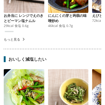
お弁当に レンジでえのき
にんにくの芽と蒟蒻の味
えびと
とピーマン塩ナムル
噌炒め
72
kcal
29
kcal
食塩
0.6
g
46
kcal
食塩
0.7
g
もっと見る
おいしく減塩したい