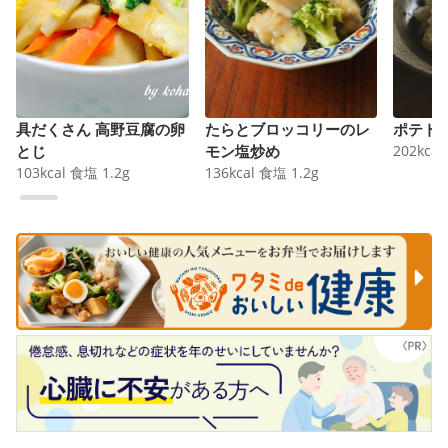
具だくさん 高野豆腐の卵
たらとブロッコリーのレ
ポテト
とじ
モン塩炒め
202
kcal
103
kcal
食塩
1.2
g
136
kcal
食塩
1.2
g