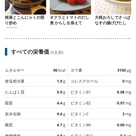
根菜とこんにゃくの照
オクラとトマトのだし
大根おろしでさっぱり
り炒め
煮 からしを添えて
なすの揚げびたし
すべての栄養価
(1人分)
エネルギー
90
kcal
ヨウ素
3150
µg
食塩相当量
1.0
g
コレステロール
0
mg
たんぱく質
5.0
g
ビタミンB1
0.08
mg
脂質
4.4
g
ビタミンB2
0.07
mg
炭水化物
9.6
g
ビタミンC
3
mg
糖質
4.7
g
ビタミンB6
0.06
mg
食物繊維
4.9
g
ビタミンB12
0.2
µg