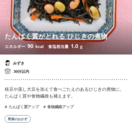
たんぱく質がとれる ひじきの煮物
90
1.0
エネルギー
kcal
食塩相当量
g
みずき
30分以内
枝豆や蒸し大豆を加えて食べごたえのあるひじきの煮物に。
たんぱく質や食物繊維も補えます。
たんぱく質アップ
食物繊維アップ
野菜のおかず