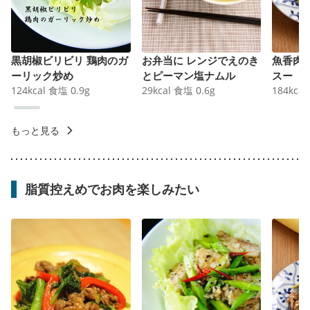
黒胡椒ビリビリ 鶏肉のガ
お弁当に レンジでえのき
魚香肉
ーリック炒め
とピーマン塩ナムル
スー
124
kcal
食塩
0.9
g
29
kcal
食塩
0.6
g
184
kcal
もっと見る
脂質控えめでお肉を楽しみたい