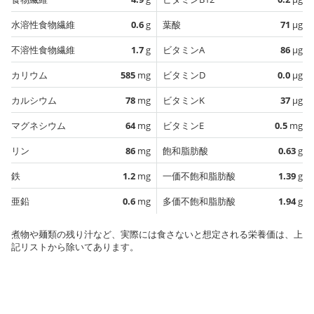
水溶性食物繊維
0.6
g
葉酸
71
µg
不溶性食物繊維
1.7
g
ビタミンA
86
µg
カリウム
585
mg
ビタミンD
0.0
µg
カルシウム
78
mg
ビタミンK
37
µg
マグネシウム
64
mg
ビタミンE
0.5
mg
リン
86
mg
飽和脂肪酸
0.63
g
鉄
1.2
mg
一価不飽和脂肪酸
1.39
g
亜鉛
0.6
mg
多価不飽和脂肪酸
1.94
g
煮物や麺類の残り汁など、実際には食さないと想定される栄養価は、上
記リストから除いてあります。