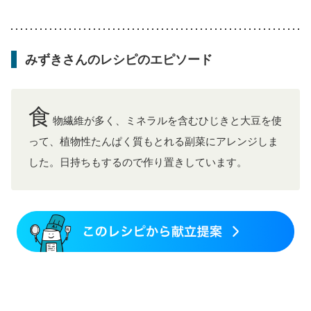
乳がん治療を終えた方・経過観察中の方など
食欲がない
産後（母乳）
産後（混合栄養）
産後（ミルク）
骨折
骨粗しょう症
関節リウマチ
乾癬
フレイル（年齢に合わせた体作り）
低栄養予防
貧血対策
みずきさんのレシピのエピソード
ニキビ・肌荒れ
妊活中
更年期
食
物繊維が多く、ミネラルを含むひじきと大豆を使
って、植物性たんぱく質もとれる副菜にアレンジしま
した。日持ちもするので作り置きしています。