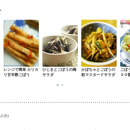
になる（初期）
妊婦健診・血圧が気になる（初期）
なる（初期）
妊娠高血圧(中期)
妊娠糖尿病(初期)
産後（母乳）
産
ピ
骨粗しょう症
関節リウマチ
乾癬
フレイル（年齢に合わせた体作り
荒れ
妊活中
更年期
レンジで簡単 カリカ
ひじきとごぼうの梅
かぼちゃとごぼうの
ごぼ
リ甘辛酢ごぼう
サラダ
粒マスタードサラダ
ＸＯ
1人分)