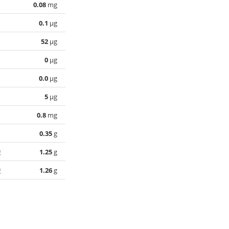
0.08
mg
0.1
µg
52
µg
0
µg
0.0
µg
5
µg
0.8
mg
0.35
g
酸
1.25
g
酸
1.26
g