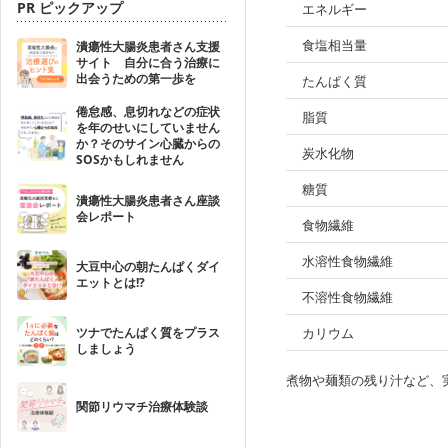
PR ピックアップ
エネルギー
食塩相当量
潰瘍性大腸炎患者さん支援
サイト 自分に合う治療に
出会うための第一歩を
たんぱく質
倦怠感、息切れなどの症状
脂質
を年のせいにしていません
か？そのサイン心臓からの
炭水化物
SOSかもしれません
糖質
潰瘍性大腸炎患者さん座談
会レポート
食物繊維
水溶性食物繊維
大豆中心の朝たんぱくダイ
エットとは!?
不溶性食物繊維
ツナでたんぱく質をプラス
カリウム
しましょう
煮物や麺類の残り汁など、
関節リウマチ治療体験談