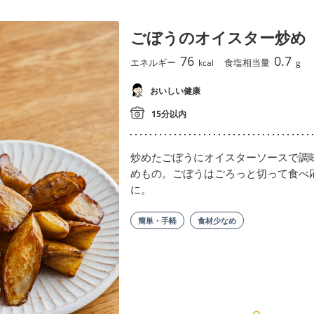
ごぼうのオイスター炒め
76
0.7
エネルギー
食塩相当量
kcal
g
おいしい健康
15分以内
炒めたごぼうにオイスターソースで調
めもの。ごぼうはごろっと切って食べ
に。
簡単・手軽
食材少なめ