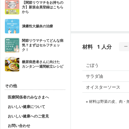
【関節リウマチをお持ちの
方】新規会員登録はこちら
から
潰瘍性大腸炎の治療
関節リウマチってどんな病
気？まずはセルフチェッ
材料
1 人分
ク！
糖尿病患者さんに向けた
ごぼう
カンタン一週間献立レシピ
サラダ油
その他
オイスターソース
医療関係者のみなさまへ
※ 材料は野菜の皮、肉
おいしい健康について
おいしい健康へのご意見
お問い合わせ