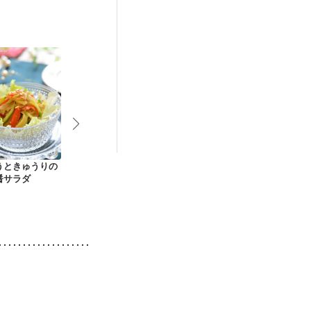
後（混合栄養）
）
低栄養予防
うときゅうりの
ごぼうときのこの中
エスニック風煮あえ
トースターで
醤サラダ
華風マリネ
っこ（十和田第一病
り ごぼうチ
院監修）