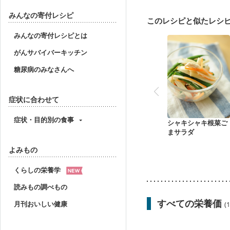
妊婦健診・体重増加が気
妊婦健診・血糖値が気に
みんなの寄付レシピ
このレシピと似たレシ
産後（ミルク）
骨折
貧血対策
ニキビ・肌
みんなの寄付レシピとは
がんサバイバーキッチン
糖尿病のみなさんへ
症状に合わせて
症状・目的別の食事
シャキシャキ根菜ご
まサラダ
よみもの
くらしの栄養学
読みもの調べもの
すべての栄養価
月刊おいしい健康
(