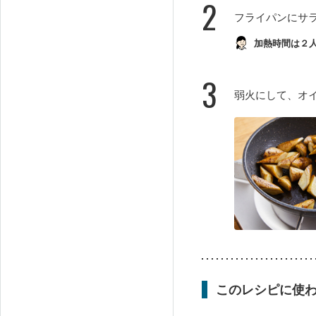
2
フライパンにサ
加熱時間は２
3
弱火にして、オ
このレシピに使