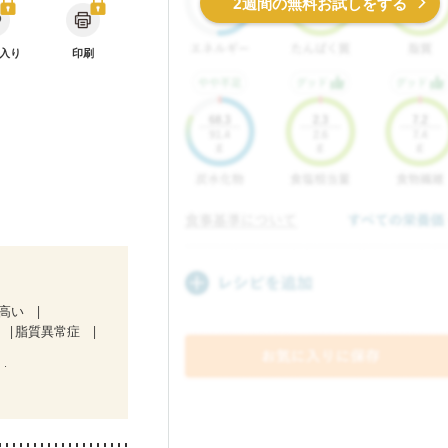
2週間の無料お試しをする
入り
印刷
が高い
脂質異常症
中）
妊娠中(初期)