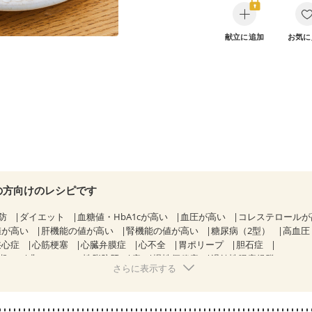
献立に追加
お気に
の方向けのレシピです
防
ダイエット
血糖値・HbA1cが高い
血圧が高い
コレステロール
値が高い
肝機能の値が高い
腎機能の値が高い
糖尿病（2型）
高血圧
狭心症
心筋梗塞
心臓弁膜症
心不全
胃ポリープ
胆石症
期）
非アルコール性脂肪肝
痔
慢性便秘症
過敏性腸症候群（IBS）
さらに表示する
糖尿病性腎症（第１期）
糖尿病性腎症（第２期）
CKD（ステージ１）
KD（ステージ３a）
乳がん（抗がん剤治療中）
乳がん（ホルモン療法
乳がん治療を終えた方・経過観察中の方など
味の感じ方が変わった