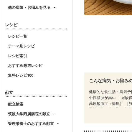
他の病気・お悩みを見る
レシピ
レシピ一覧
テーマ別レシピ
レシピ索引
おすすめ厳選レシピ
無料レシピ100
こんな病気・お悩み
健康的な食生活・病気予
献立
中性脂肪が高い
尿酸
高尿酸血症（痛風）
献立検索
慢性膵炎（移行期・寛解
筑波大学附属病院の献立
睡眠時無呼吸症候群
CKD（ステージ２）
C
管理栄養士のおすすめ献立
乳がん（放射線治療中）