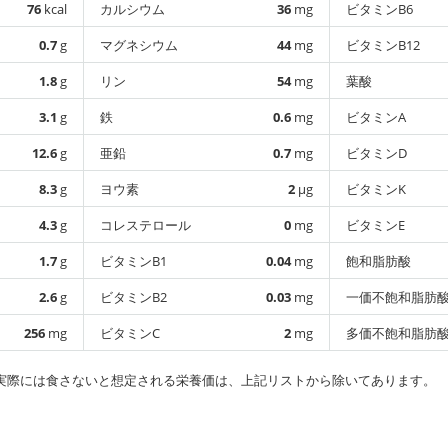
76
kcal
カルシウム
36
mg
ビタミンB6
0.7
g
マグネシウム
44
mg
ビタミンB12
1.8
g
リン
54
mg
葉酸
3.1
g
鉄
0.6
mg
ビタミンA
12.6
g
亜鉛
0.7
mg
ビタミンD
8.3
g
ヨウ素
2
µg
ビタミンK
4.3
g
コレステロール
0
mg
ビタミンE
1.7
g
ビタミンB1
0.04
mg
飽和脂肪酸
2.6
g
ビタミンB2
0.03
mg
一価不飽和脂肪
256
mg
ビタミンC
2
mg
多価不飽和脂肪
実際には食さないと想定される栄養価は、上記リストから除いてあります。