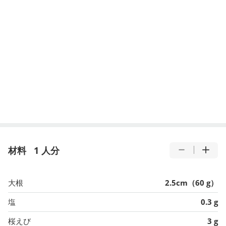
材料
1 人分
大根
2.5cm（60 g）
塩
0.3 g
桜えび
3 g