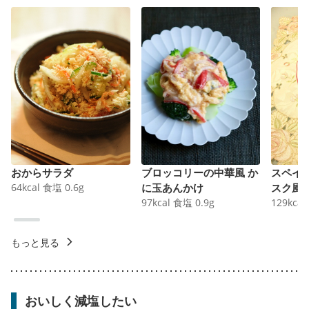
おからサラダ
ブロッコリーの中華風 か
スペイ
64
kcal
食塩
0.6
g
に玉あんかけ
スク風
97
kcal
食塩
0.9
g
129
kcal
もっと見る
おいしく減塩したい