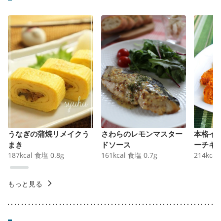
うなぎの蒲焼リメイクう
さわらのレモンマスター
本格イ
まき
ドソース
ーチキ
187
kcal
食塩
0.8
g
161
kcal
食塩
0.7
g
214
kcal
もっと見る