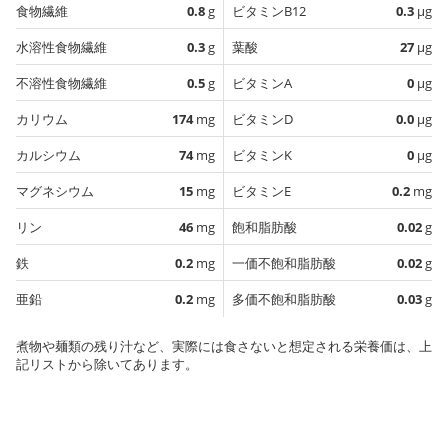
食物繊維
0.8
g
ビタミンB12
0.3
µg
水溶性食物繊維
0.3
g
葉酸
27
µg
不溶性食物繊維
0.5
g
ビタミンA
0
µg
カリウム
174
mg
ビタミンD
0.0
µg
カルシウム
74
mg
ビタミンK
0
µg
マグネシウム
15
mg
ビタミンE
0.2
mg
リン
46
mg
飽和脂肪酸
0.02
g
鉄
0.2
mg
一価不飽和脂肪酸
0.02
g
亜鉛
0.2
mg
多価不飽和脂肪酸
0.03
g
煮物や麺類の残り汁など、実際には食さないと想定される栄養価は、上
記リストから除いてあります。