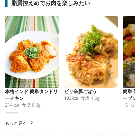
脂質控えめでお肉を楽しみたい
本格インド 簡単タンドリ
ピリ辛豚ごぼう
簡単 
ーチキン
193
kcal
食塩
1.0
g
ーブン
214
kcal
食塩
0.6
g
151
kcal
もっと見る