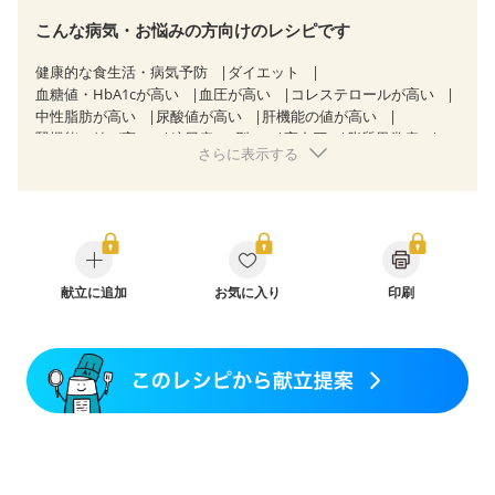
こんな病気・お悩みの方向けのレシピです
健康的な食生活・病気予防
ダイエット
血糖値・HbA1cが高い
血圧が高い
コレステロールが高い
中性脂肪が高い
尿酸値が高い
肝機能の値が高い
腎機能の値が高い
糖尿病（2型）
高血圧
脂質異常症
さらに表示する
高尿酸血症（痛風）
胃炎
胃ポリープ
逆流性食道炎
胆石症
慢性膵炎（移行期・寛解期）
痔
過敏性腸症候群（IBS）
糖尿病性腎症（第１期）
糖尿病性腎症（第２期）
糖尿病性腎症（第３期）
CKD（ステージ１）
CKD（ステージ２）
CKD（ステージ３a）
透析
乳がん（抗がん剤治療中）
乳がん（ホルモン療法中）
献立に追加
お気に入り
乳がん（放射線治療中）
印刷
乳がん治療を終えた方・経過観察中の方など
妊娠中(初期)
妊婦健診・体重増加が気になる（初期）
妊婦健診・血圧が気になる（初期）
妊婦健診・血糖値が気になる（初期）
妊娠高血圧(中期)
妊娠糖尿病(初期)
産後（母乳）
産後（混合栄養）
産後（ミルク）
骨折
関節リウマチ
乾癬
フレイル（年齢に合わせた体作り）
貧血対策
ニキビ・肌荒れ
更年期