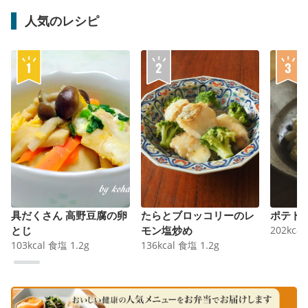
人気のレシピ
具だくさん 高野豆腐の卵
たらとブロッコリーのレ
ポテト
とじ
モン塩炒め
202
kcal
103
kcal
食塩
1.2
g
136
kcal
食塩
1.2
g