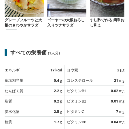
グレープフルーツと大
ゴーヤーの大根おろし
すし酢で作る 簡単おろ
根のさわやかサラダ
入りツナサラダ
し和え
すべての栄養価
(1人分)
エネルギー
17
kcal
ヨウ素
2
µg
食塩相当量
0.4
g
コレステロール
21
mg
たんぱく質
2.2
g
ビタミンB1
0.02
mg
脂質
0.2
g
ビタミンB2
0.01
mg
炭水化物
2.5
g
ビタミンC
7
mg
糖質
1.7
g
ビタミンB6
0.04
mg