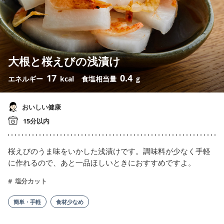
大根と桜えびの浅漬け
17
0.4
エネルギー
kcal
食塩相当量
g
おいしい健康
15分以内
桜えびのうま味をいかした浅漬けです。調味料が少なく手軽
に作れるので、あと一品ほしいときにおすすめですよ。
塩分カット
簡単・手軽
食材少なめ