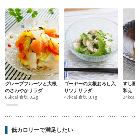
グレープフルーツと大根
ゴーヤーの大根おろし入
すし酢
のさわやかサラダ
りツナサラダ
和え
65
kcal
食塩
0.2
g
47
kcal
食塩
0.1
g
34
kcal
低カロリーで満足したい