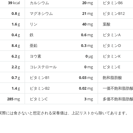
39
kcal
カルシウム
20
mg
ビタミンB6
0.8
g
マグネシウム
21
mg
ビタミンB12
1.6
g
リン
40
mg
葉酸
0.4
g
鉄
0.6
mg
ビタミンA
8.4
g
亜鉛
0.3
mg
ビタミンD
6.2
g
ヨウ素
0
µg
ビタミンK
2.2
g
コレステロール
0
mg
ビタミンE
0.7
g
ビタミンB1
0.03
mg
飽和脂肪酸
1.4
g
ビタミンB2
0.02
mg
一価不飽和脂肪
285
mg
ビタミンC
3
mg
多価不飽和脂肪
実際には食さないと想定される栄養価は、上記リストから除いてあります。