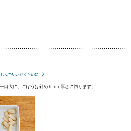
楽しんでいただくために
一口大に、ごぼうは斜め５mm厚さに切ります。