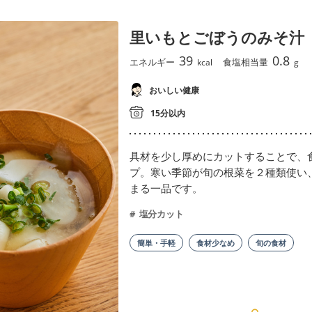
里いもとごぼうのみそ汁
39
0.8
エネルギー
食塩相当量
kcal
g
おいしい健康
15分以内
具材を少し厚めにカットすることで、
プ。寒い季節が旬の根菜を２種類使い
まる一品です。
塩分カット
簡単・手軽
食材少なめ
旬の食材