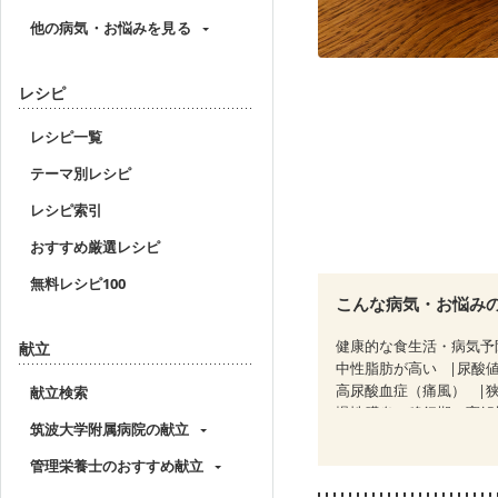
他の病気・お悩みを見る
レシピ
レシピ一覧
テーマ別レシピ
レシピ索引
おすすめ厳選レシピ
無料レシピ100
こんな病気・お悩み
健康的な食生活・病気予
献立
中性脂肪が高い
尿酸
高尿酸血症（痛風）
献立検索
慢性膵炎（移行期・寛解
筑波大学附属病院の献立
睡眠時無呼吸症候群
CKD（ステージ１）
C
管理栄養士のおすすめ献立
乳がん（ホルモン療法中