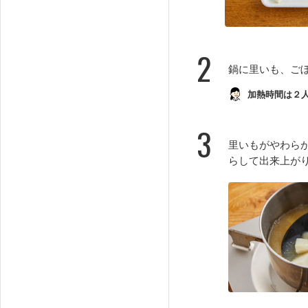
2
鍋に里いも、ご
加熱時間は２
3
里いもがやわら
らして出来上が