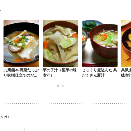
・体重増加が気になる（初期）
妊婦健診・血圧が気になる（初期）
なる（初期）
妊娠高血圧(中期)
妊娠糖尿病(初期)
産後（母乳）
産
ピ
骨粗しょう症
関節リウマチ
乾癬
貧血対策
ニキビ・肌荒れ
妊
九州熊本 野菜たっぷ
芋の子汁（里芋の味
じっくり煮込んだ 具
具沢
り味噌仕立てのだご
噌汁）
だくさん豚汁
味噌
汁
1人分)