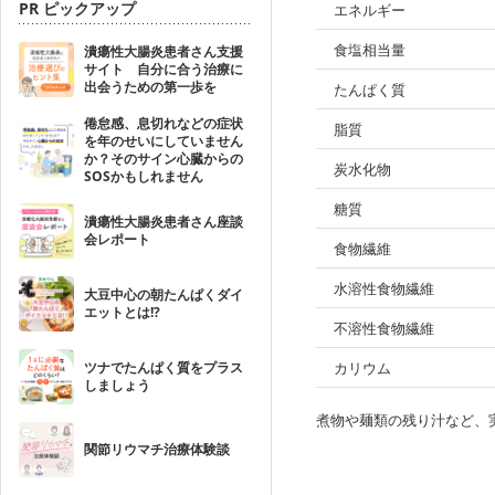
PR ピックアップ
エネルギー
食塩相当量
潰瘍性大腸炎患者さん支援
サイト 自分に合う治療に
出会うための第一歩を
たんぱく質
倦怠感、息切れなどの症状
脂質
を年のせいにしていません
か？そのサイン心臓からの
炭水化物
SOSかもしれません
糖質
潰瘍性大腸炎患者さん座談
会レポート
食物繊維
水溶性食物繊維
大豆中心の朝たんぱくダイ
エットとは!?
不溶性食物繊維
ツナでたんぱく質をプラス
カリウム
しましょう
煮物や麺類の残り汁など、
関節リウマチ治療体験談