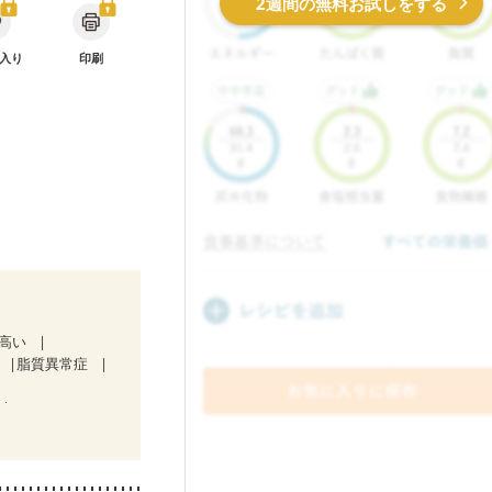
2週間の無料お試しをする
入り
印刷
が高い
脂質異常症
）
ど
食欲がない