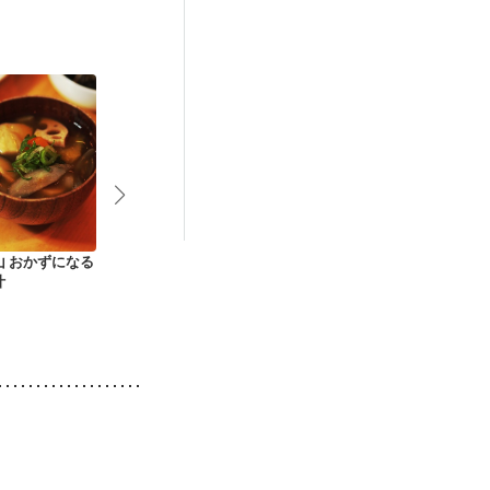
後（混合栄養）
活中
更年期
山 おかずになる
母のおいしいお雑煮
ごま油入り 筑前煮
具だくさん 
汁
汁