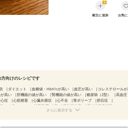
献立に追加
お気に
の方向けのレシピです
防
ダイエット
血糖値・HbA1cが高い
血圧が高い
コレステロール
値が高い
肝機能の値が高い
腎機能の値が高い
糖尿病（2型）
高血圧
狭心症
心筋梗塞
心臓弁膜症
心不全
胃ポリープ
胆石症
期）
非アルコール性脂肪肝
痔
慢性便秘症
過敏性腸症候群（IBS）
さらに表示する
糖尿病性腎症（第１期）
糖尿病性腎症（第２期）
糖尿病性腎症（第３期
KD（ステージ２）
CKD（ステージ３a）
乳がん（抗がん剤治療中）
）
乳がん（放射線治療中）
乳がん治療を終えた方・経過観察中の方な