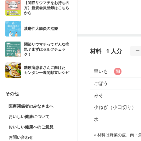
【関節リウマチをお持ちの
方】新規会員登録はこちら
から
潰瘍性大腸炎の治療
関節リウマチってどんな病
気？まずはセルフチェッ
材料
1 人分
ク！
糖尿病患者さんに向けた
里いも
カンタン一週間献立レシピ
ごぼう
その他
みそ
医療関係者のみなさまへ
小ねぎ（小口切り）
おいしい健康について
水
おいしい健康へのご意見
※ 材料は野菜の皮、肉
お問い合わせ