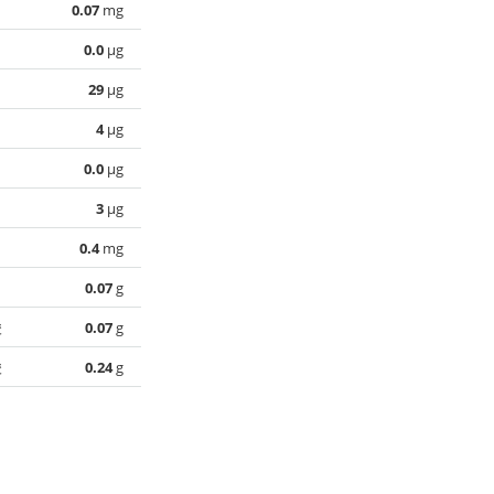
0.07
mg
0.0
µg
29
µg
4
µg
0.0
µg
3
µg
0.4
mg
0.07
g
酸
0.07
g
酸
0.24
g