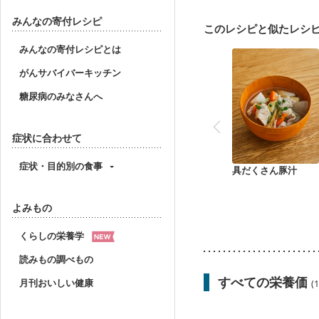
妊娠中(初期)
妊婦健診
妊婦健診・血糖値が気に
みんなの寄付レシピ
このレシピと似たレシ
産後（ミルク）
骨折
みんなの寄付レシピとは
がんサバイバーキッチン
糖尿病のみなさんへ
症状に合わせて
症状・目的別の食事
具だくさん豚汁
よみもの
くらしの栄養学
読みもの調べもの
すべての栄養価
月刊おいしい健康
(