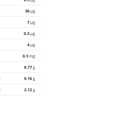
30
µg
7
µg
0.3
µg
4
µg
0.3
mg
8.77
g
酸
9.16
g
酸
2.12
g