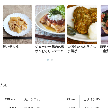
豚バラ大根
ジューシー 鶏肉の梅
ごぼうたっぷり さつ
茄子
ポンおろしステーキ
ま揚げ
ト南
1人分)
249
kcal
カルシウム
22
mg
ビタミンB6
1.0
g
マグネシウム
22
mg
ビタミンB12