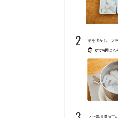
2
湯を沸かし、大
ゆで時間は２
3
フッ素樹脂加工