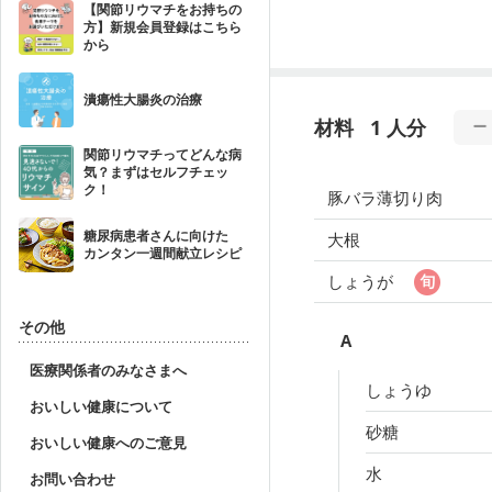
【関節リウマチをお持ちの
方】新規会員登録はこちら
から
潰瘍性大腸炎の治療
材料
1 人分
関節リウマチってどんな病
気？まずはセルフチェッ
ク！
豚バラ薄切り肉
糖尿病患者さんに向けた
大根
カンタン一週間献立レシピ
しょうが
その他
A
医療関係者のみなさまへ
しょうゆ
おいしい健康について
砂糖
おいしい健康へのご意見
水
お問い合わせ