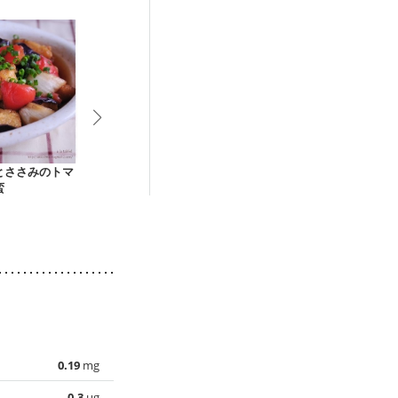
とささみのトマ
味付けゆで鶏おろし
かじきまぐろステー
枝豆入り鶏つ
蛮
キ
き
0.19
mg
0.3
µg