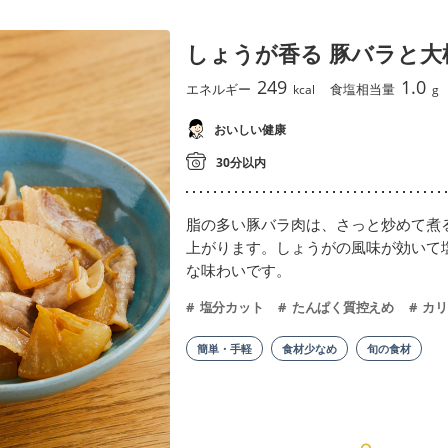
しょうが香る 豚バラと大
249
1.0
エネルギー
食塩相当量
kcal
g
おいしい健康
30分以内
脂の多い豚バラ肉は、さっと炒めて煮
上がります。しょうがの風味が効いて
な味わいです。
塩分カット
たんぱく質控えめ
カリ
簡単・手軽
食材少なめ
旬の食材