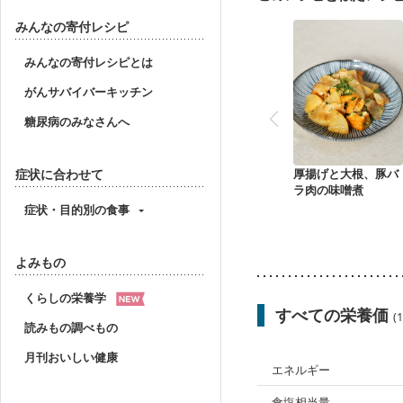
みんなの寄付レシピ
みんなの寄付レシピとは
がんサバイバーキッチン
糖尿病のみなさんへ
症状に合わせて
厚揚げと大根、豚バ
ラ肉の味噌煮
症状・目的別の食事
よみもの
くらしの栄養学
すべての栄養価
(
読みもの調べもの
月刊おいしい健康
エネルギー
食塩相当量