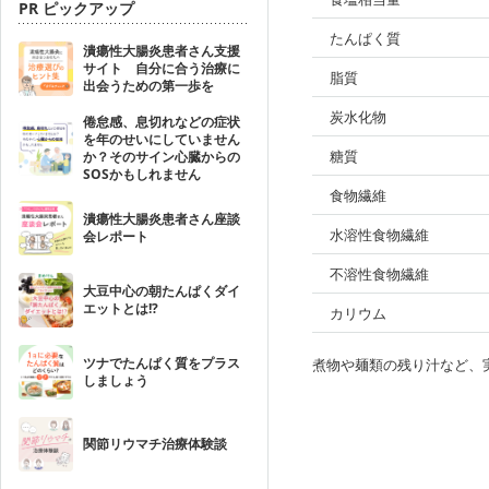
PR ピックアップ
たんぱく質
潰瘍性大腸炎患者さん支援
サイト 自分に合う治療に
脂質
出会うための第一歩を
炭水化物
倦怠感、息切れなどの症状
を年のせいにしていません
糖質
か？そのサイン心臓からの
SOSかもしれません
食物繊維
潰瘍性大腸炎患者さん座談
水溶性食物繊維
会レポート
不溶性食物繊維
大豆中心の朝たんぱくダイ
エットとは!?
カリウム
ツナでたんぱく質をプラス
煮物や麺類の残り汁など、
しましょう
関節リウマチ治療体験談