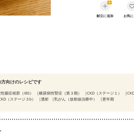
献立に追加
お気に
の方向けのレシピです
性腸症候群（IBS）
糖尿病性腎症（第３期）
CKD（ステージ１）
C
CKD（ステージ３b）
透析
乳がん（放射線治療中）
更年期
ピ