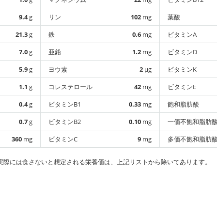
9.4
g
リン
102
mg
葉酸
21.3
g
鉄
0.6
mg
ビタミンA
7.0
g
亜鉛
1.2
mg
ビタミンD
5.9
g
ヨウ素
2
µg
ビタミンK
1.1
g
コレステロール
42
mg
ビタミンE
0.4
g
ビタミンB1
0.33
mg
飽和脂肪酸
0.7
g
ビタミンB2
0.10
mg
一価不飽和脂肪
360
mg
ビタミンC
9
mg
多価不飽和脂肪
実際には食さないと想定される栄養価は、上記リストから除いてあります。