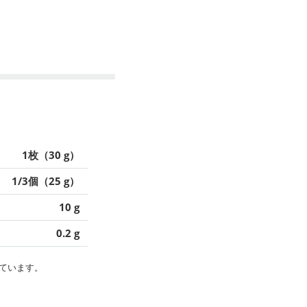
1枚（30 g）
1/3個（25 g）
10 g
0.2 g
ています。