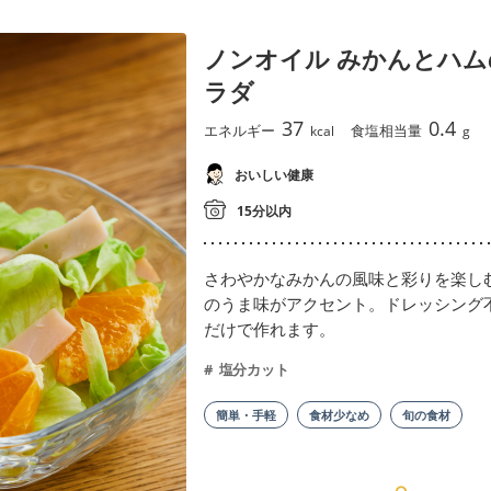
ノンオイル みかんとハ
ラダ
37
0.4
エネルギー
食塩相当量
kcal
g
おいしい健康
15分以内
さわやかなみかんの風味と彩りを楽し
のうま味がアクセント。ドレッシング
だけで作れます。
塩分カット
簡単・手軽
食材少なめ
旬の食材