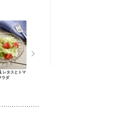
娠糖尿病(初期)
風 レタスとトマ
キャベツとレタスの
タコとレタスのマヨ
春野菜で ニ
サラダ
コールスロー
サラダ
ラダ