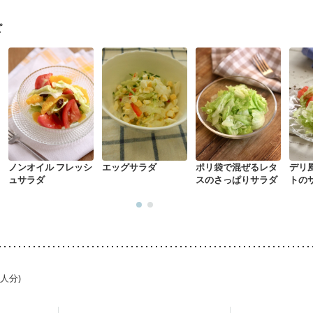
る（初期）
妊婦健診・血糖値が気になる（初期）
妊娠高血圧(中期)
妊
混合栄養）
産後（ミルク）
骨折
関節リウマチ
乾癬
ピ
た体作り）
貧血対策
ニキビ・肌荒れ
更年期
ノンオイル フレッシ
エッグサラダ
ポリ袋で混ぜるレタ
デリ
ュサラダ
スのさっぱりサラダ
トの
1人分)