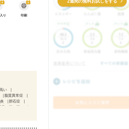
2週間の無料お試しをする
入り
印刷
が高い
脂質異常症
道炎
胆石症
腎症（第２期）
）