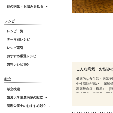
他の病気・お悩みを見る
レシピ
レシピ一覧
テーマ別レシピ
レシピ索引
おすすめ厳選レシピ
無料レシピ100
こんな病気・お悩み
健康的な食生活・病気予
献立
中性脂肪が高い
尿酸
高尿酸血症（痛風）
献立検索
慢性膵炎（移行期・寛解
筑波大学附属病院の献立
糖尿病性腎症（第３期）
乳がん（抗がん剤治療中
管理栄養士のおすすめ献立
乳がん治療を終えた方・