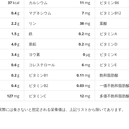
37
kcal
カルシウム
11
mg
ビタミンB6
0.4
g
マグネシウム
7
mg
ビタミンB12
2.2
g
リン
38
mg
葉酸
1.5
g
鉄
0.2
mg
ビタミンA
4.0
g
亜鉛
0.2
mg
ビタミンD
3.4
g
ヨウ素
0
µg
ビタミンK
0.6
g
コレステロール
6
mg
ビタミンE
0.2
g
ビタミンB1
0.11
mg
飽和脂肪酸
0.4
g
ビタミンB2
0.03
mg
一価不飽和脂肪
127
mg
ビタミンC
12
mg
多価不飽和脂肪
実際には食さないと想定される栄養価は、上記リストから除いてあります。