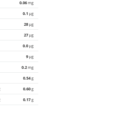
0.06
mg
0.1
µg
28
µg
27
µg
0.0
µg
9
µg
0.2
mg
0.54
g
酸
0.60
g
酸
0.17
g