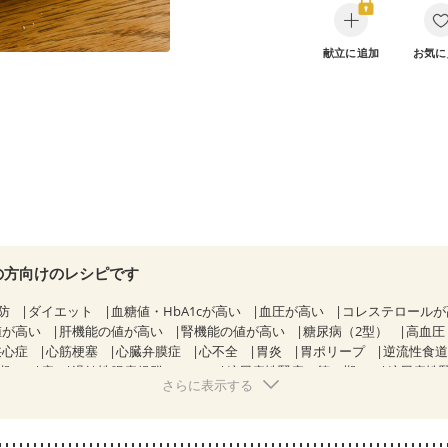
献立に追加
お気に
の方向けのレシピです
防
ダイエット
血糖値・HbA1cが高い
血圧が高い
コレステロール
値が高い
肝機能の値が高い
腎機能の値が高い
糖尿病（2型）
高血圧
狭心症
心筋梗塞
心臓弁膜症
心不全
胃炎
胃ポリープ
逆流性食
期）
痔
過敏性腸症候群（IBS）
糖尿病性腎症（第１期）
糖尿病性
さらに表示する
CKD（ステージ１）
CKD（ステージ２）
CKD（ステージ３a）
）
乳がん（ホルモン療法中）
乳がん（放射線治療中）
経過観察中の方など
妊娠中(初期)
妊婦健診・体重増加が気になる（初期