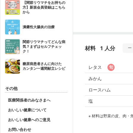
【関節リウマチをお持ちの
方】新規会員登録はこちら
から
潰瘍性大腸炎の治療
関節リウマチってどんな病
気？まずはセルフチェッ
材料
1 人分
ク！
糖尿病患者さんに向けた
レタス
カンタン一週間献立レシピ
みかん
その他
ロースハム
医療関係者のみなさまへ
塩
おいしい健康について
※ 材料は野菜の皮、肉
おいしい健康へのご意見
お問い合わせ