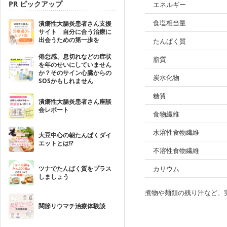
PR ピックアップ
エネルギー
食塩相当量
潰瘍性大腸炎患者さん支援
サイト 自分に合う治療に
出会うための第一歩を
たんぱく質
倦怠感、息切れなどの症状
脂質
を年のせいにしていません
か？そのサイン心臓からの
炭水化物
SOSかもしれません
糖質
潰瘍性大腸炎患者さん座談
会レポート
食物繊維
水溶性食物繊維
大豆中心の朝たんぱくダイ
エットとは!?
不溶性食物繊維
ツナでたんぱく質をプラス
カリウム
しましょう
煮物や麺類の残り汁など、
関節リウマチ治療体験談