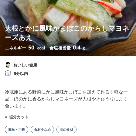
大根とかに風味かまぼこのからしマヨネ
ーズあえ
50
0.4
エネルギー
kcal
食塩相当量
g
おいしい健康
5分以内
冷蔵庫にある野菜にかに風味かまぼこを加えて作る手軽な一
品。ほのかに香るからしマヨネーズが大根やきゅうりによく
合います。
塩分カット
簡単・手軽
食材少なめ
旬の食材