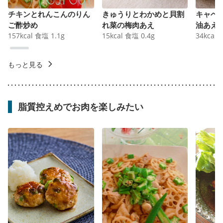
チキンとれんこんのりん
きゅうりとわかめと貝割
キャベ
ご酢炒め
れ菜の梅肉あえ
油あえ
157
kcal
食塩
1.1
g
15
kcal
食塩
0.4
g
34
kcal
もっと見る
脂質控えめでお肉を楽しみたい