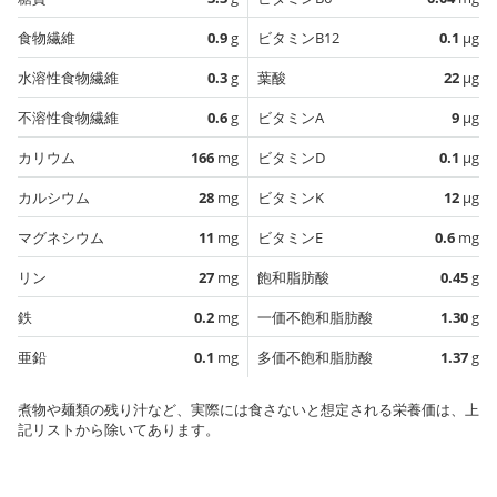
食物繊維
0.9
g
ビタミンB12
0.1
µg
水溶性食物繊維
0.3
g
葉酸
22
µg
不溶性食物繊維
0.6
g
ビタミンA
9
µg
カリウム
166
mg
ビタミンD
0.1
µg
カルシウム
28
mg
ビタミンK
12
µg
マグネシウム
11
mg
ビタミンE
0.6
mg
リン
27
mg
飽和脂肪酸
0.45
g
鉄
0.2
mg
一価不飽和脂肪酸
1.30
g
亜鉛
0.1
mg
多価不飽和脂肪酸
1.37
g
煮物や麺類の残り汁など、実際には食さないと想定される栄養価は、上
記リストから除いてあります。