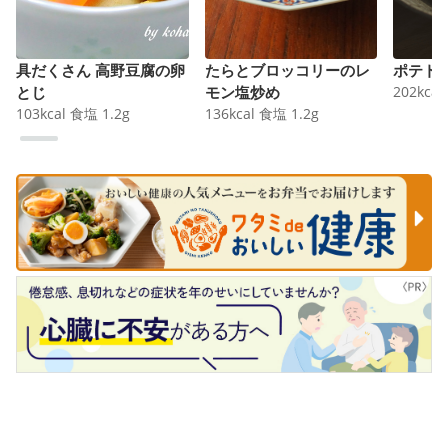
具だくさん 高野豆腐の卵
たらとブロッコリーのレ
ポテト
とじ
モン塩炒め
202
kcal
103
kcal
食塩
1.2
g
136
kcal
食塩
1.2
g