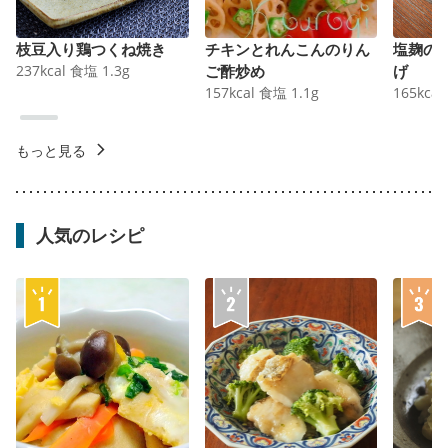
枝豆入り鶏つくね焼き
チキンとれんこんのりん
塩麹の
237
kcal
食塩
1.3
g
ご酢炒め
げ
157
kcal
食塩
1.1
g
165
kcal
もっと見る
人気のレシピ