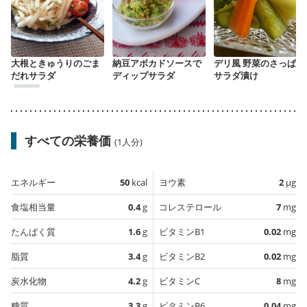
大根ときゅうりのごま
納豆アボカドソースで
デリ風 野菜のさっぱり
だれサラダ
ディップサラダ
サラダ漬け
すべての栄養価
(1人分)
エネルギー
50
kcal
ヨウ素
2
µg
食塩相当量
0.4
g
コレステロール
7
mg
たんぱく質
1.6
g
ビタミンB1
0.02
mg
脂質
3.4
g
ビタミンB2
0.02
mg
炭水化物
4.2
g
ビタミンC
8
mg
糖質
3.3
g
ビタミンB6
0.04
mg