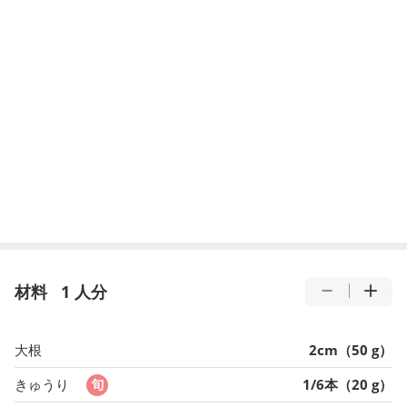
材料
1 人分
大根
2cm（50 g）
きゅうり
1/6本（20 g）