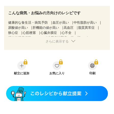
こんな病気・お悩みの方向けのレシピです
健康的な食生活・病気予防
血圧が高い
中性脂肪が高い
尿酸値が高い
肝機能の値が高い
高血圧
脂質異常症
狭心症
心筋梗塞
心臓弁膜症
心不全
過敏性腸症候群（IBS）
糖尿病性腎症（第１期）
さらに表示する
糖尿病性腎症（第２期）
糖尿病性腎症（第３期）
CKD（ステージ１）
CKD（ステージ３a）
CKD（ステージ３b）
透析
乳がん（抗がん剤治療中）
乳がん（ホルモン療法中）
乳がん（放射線治療中）
乳がん治療を終えた方・経過観察中の方など
飲み込みにくい
産後（ミルク）
骨粗しょう症
関節リウマチ
献立に追加
フレイル（年齢に合わせた体作り）
お気に入り
印刷
低栄養予防
貧血対策
ニキビ・肌荒れ
更年期