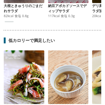
大根ときゅうりのごまだ
納豆アボカドソースでデ
デリ風
れサラダ
ィップサラダ
ラダ漬
82
kcal
食塩
0.8
g
117
kcal
食塩
0.3
g
20
kcal
低カロリーで満足したい