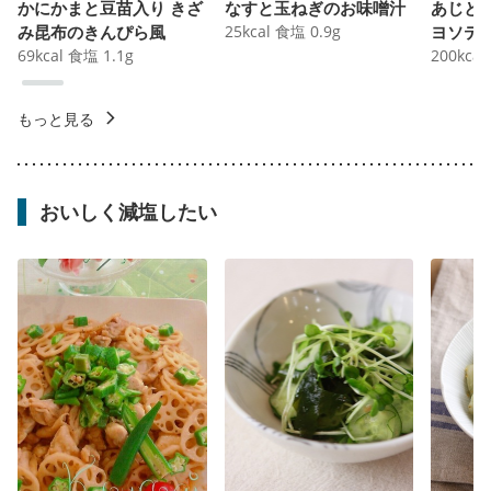
かにかまと豆苗入り きざ
なすと玉ねぎのお味噌汁
あじと
み昆布のきんぴら風
25
kcal
食塩
0.9
g
ヨソテ
69
kcal
食塩
1.1
g
200
kcal
もっと見る
おいしく減塩したい