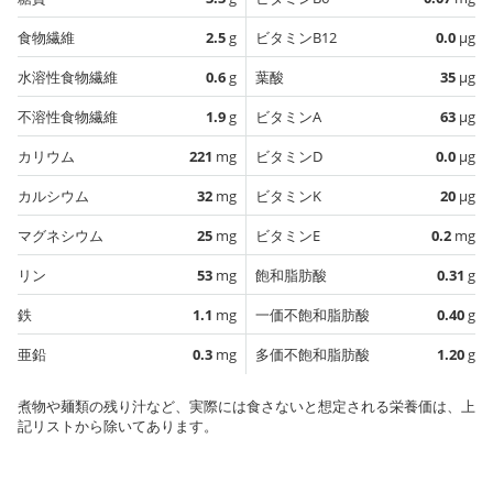
食物繊維
2.5
g
ビタミンB12
0.0
µg
水溶性食物繊維
0.6
g
葉酸
35
µg
不溶性食物繊維
1.9
g
ビタミンA
63
µg
カリウム
221
mg
ビタミンD
0.0
µg
カルシウム
32
mg
ビタミンK
20
µg
マグネシウム
25
mg
ビタミンE
0.2
mg
リン
53
mg
飽和脂肪酸
0.31
g
鉄
1.1
mg
一価不飽和脂肪酸
0.40
g
亜鉛
0.3
mg
多価不飽和脂肪酸
1.20
g
煮物や麺類の残り汁など、実際には食さないと想定される栄養価は、上
記リストから除いてあります。