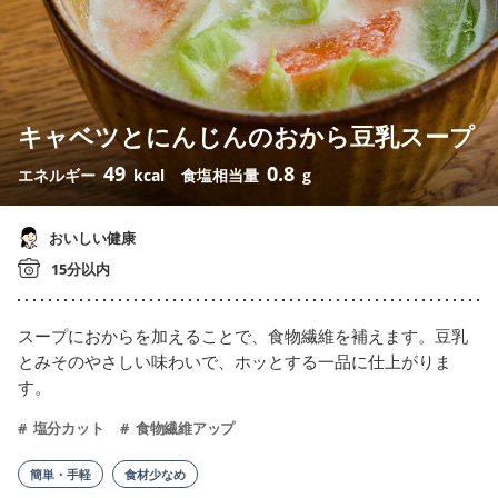
キャベツとにんじんのおから豆乳スープ
49
0.8
エネルギー
kcal
食塩相当量
g
おいしい健康
15分以内
スープにおからを加えることで、食物繊維を補えます。豆乳
とみそのやさしい味わいで、ホッとする一品に仕上がりま
す。
塩分カット
食物繊維アップ
簡単・手軽
食材少なめ