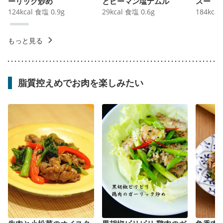
ーリック炒め
とピーマン塩ナムル
スー
124
kcal
食塩
0.9
g
29
kcal
食塩
0.6
g
184
kcal
もっと見る
脂質控えめでお肉を楽しみたい