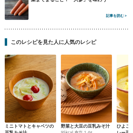
記事を読む >
このレシピを見た人に人気のレシピ
ミニトマトとキャベツの
野菜と大豆の豆乳みそ汁
ひよこ
豆乳みそ汁
95
kcal
食塩
1.4
g
レー豆