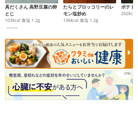
具だくさん 高野豆腐の卵
たらとブロッコリーのレ
ポテト
とじ
モン塩炒め
202
kcal
103
kcal
食塩
1.2
g
136
kcal
食塩
1.2
g