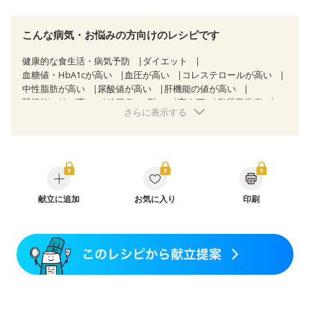
こんな病気・お悩みの方向けのレシピです
健康的な食生活・病気予防
ダイエット
血糖値・HbA1cが高い
血圧が高い
コレステロールが高い
中性脂肪が高い
尿酸値が高い
肝機能の値が高い
腎機能の値が高い
糖尿病（2型）
高血圧
脂質異常症
さらに表示する
高尿酸血症（痛風）
狭心症
心筋梗塞
心臓弁膜症
心不全
胆石症
慢性膵炎（移行期・寛解期）
非アルコール性脂肪肝
痔
慢性便秘症
過敏性腸症候群（IBS）
睡眠時無呼吸症候群
糖尿病性腎症（第１期）
糖尿病性腎症（第２期）
糖尿病性腎症（第３期）
CKD（ステージ１）
CKD（ステージ２）
献立に追加
CKD（ステージ３a）
お気に入り
印刷
乳がん（抗がん剤治療中）
乳がん（ホルモン療法中）
乳がん（放射線治療中）
乳がん治療を終えた方・経過観察中の方など
食欲がない
妊娠中(初期)
妊婦健診・体重増加が気になる（初期）
妊婦健診・血圧が気になる（初期）
妊婦健診・血糖値が気になる（初期）
妊娠高血圧(中期)
妊娠糖尿病(初期)
産後（母乳）
産後（混合栄養）