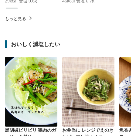
29
kcal
食塩
0.6
g
46
kcal
食塩
0.7
g
もっと見る
おいしく減塩したい
黒胡椒ビリビリ 鶏肉のガ
お弁当に レンジでえのき
魚香肉