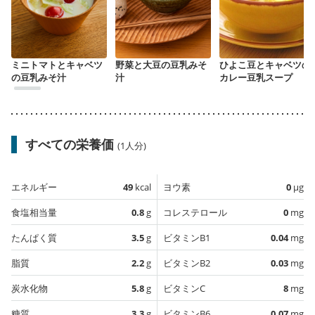
ミニトマトとキャベツ
野菜と大豆の豆乳みそ
ひよこ豆とキャベツの
の豆乳みそ汁
汁
カレー豆乳スープ
すべての栄養価
(1人分)
エネルギー
49
kcal
ヨウ素
0
µg
食塩相当量
0.8
g
コレステロール
0
mg
たんぱく質
3.5
g
ビタミンB1
0.04
mg
脂質
2.2
g
ビタミンB2
0.03
mg
炭水化物
5.8
g
ビタミンC
8
mg
糖質
3.3
g
ビタミンB6
0.07
mg