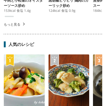
牛肉と小松菜のオイスタ
黒胡椒ビリビリ 鶏肉のガ
魚香肉
ーソース炒め
ーリック炒め
スー
153
kcal
食塩
1.4
g
124
kcal
食塩
0.9
g
184
kcal
もっと見る
人気のレシピ