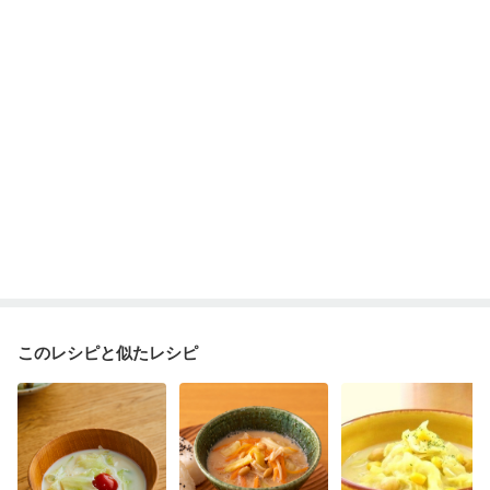
産後（ミルク）
骨折
骨粗しょう症
関節リウマチ
乾癬
フレイル（年齢に合わせた体作り）
低栄養予防
貧血対策
ニキビ・肌荒れ
妊活中
更年期
このレシピと似たレシピ