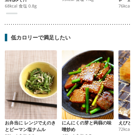
68
kcal
食塩
0.8
g
76
kcal
低カロリーで満足したい
お弁当に レンジでえのき
にんにくの芽と蒟蒻の味
えびと
とピーマン塩ナムル
噌炒め
72
kcal