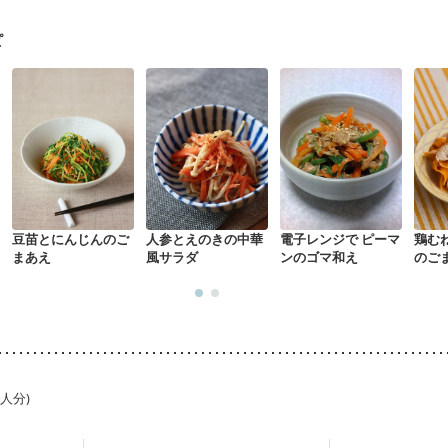
経過観察中の方など
胃がん（抗がん剤治療中）
胃がん治療を終えた方
・経過観察中の方
大腸がん（抗がん剤治療中）
大腸がん（放射線治療
ピ
がない
消化不良
妊娠中(初期)
妊婦健診・体重増加が気になる（初期）
る（初期）
妊婦健診・血糖値が気になる（初期）
妊娠高血圧(中期)
妊
混合栄養）
産後（ミルク）
骨折
関節リウマチ
乾癬
た体作り）
貧血対策
ニキビ・肌荒れ
妊活中
更年期
豆苗とにんじんのご
人参とえのきの中華
電子レンジで ピーマ
鶏む
まあえ
風サラダ
ンのゴマ和え
のご
1人分)