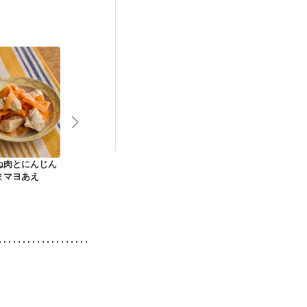
・経過観察中の方
中）
娠糖尿病(初期)
ね肉とにんじん
にんじんとえのきの
切り干し大根の和風
にんじんとツ
まマヨあえ
おかかあえ
カレー煮
サラダ