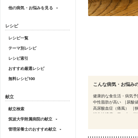
他の病気・お悩みを見る
レシピ
レシピ一覧
テーマ別レシピ
レシピ索引
おすすめ厳選レシピ
無料レシピ100
こんな病気・お悩み
健康的な食生活・病気予
献立
中性脂肪が高い
尿酸
高尿酸血症（痛風）
献立検索
消化性潰瘍（胃・十二指
筑波大学附属病院の献立
クローン病（寛解期）
糖尿病性腎症（第３期）
管理栄養士のおすすめ献立
CKD（ステージ３b）