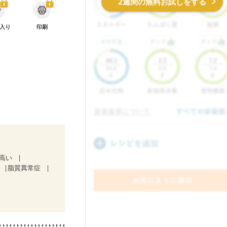
2週間の無料お試しをする
入り
印刷
が高い
脂質異常症
期）
放射線治療中）