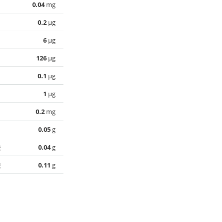
0.04
mg
0.2
µg
6
µg
126
µg
0.1
µg
1
µg
0.2
mg
0.05
g
酸
0.04
g
酸
0.11
g