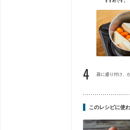
すすめです。
4
器に盛り付け、
このレシピに使