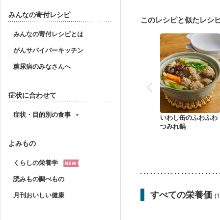
乳がん治療を終えた方・
大腸がん治療を終えた方
みんなの寄付レシピ
このレシピと似たレシ
飲み込みにくい
食欲
妊婦健診・血圧が気にな
みんなの寄付レシピとは
産後（母乳）
産後（
がんサバイバーキッチン
フレイル（年齢に合わせ
糖尿病のみなさんへ
症状に合わせて
症状・目的別の食事
いわし缶のふわふわ
つみれ鍋
よみもの
くらしの栄養学
読みもの調べもの
すべての栄養価
月刊おいしい健康
(