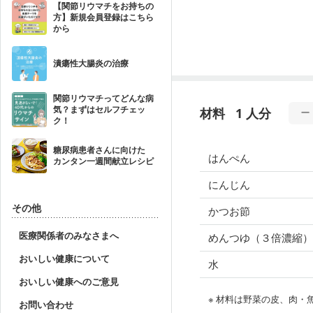
【関節リウマチをお持ちの
方】新規会員登録はこちら
から
潰瘍性大腸炎の治療
関節リウマチってどんな病
気？まずはセルフチェッ
材料
1 人分
ク！
糖尿病患者さんに向けた
はんぺん
カンタン一週間献立レシピ
にんじん
その他
かつお節
医療関係者のみなさまへ
めんつゆ（３倍濃縮）
おいしい健康について
水
おいしい健康へのご意見
※ 材料は野菜の皮、肉
お問い合わせ