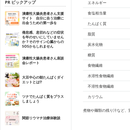
PR ピックアップ
エネルギー
食塩相当量
潰瘍性大腸炎患者さん支援
サイト 自分に合う治療に
出会うための第一歩を
たんぱく質
倦怠感、息切れなどの症状
脂質
を年のせいにしていません
か？そのサイン心臓からの
炭水化物
SOSかもしれません
糖質
潰瘍性大腸炎患者さん座談
会レポート
食物繊維
水溶性食物繊維
大豆中心の朝たんぱくダイ
エットとは!?
不溶性食物繊維
ツナでたんぱく質をプラス
カリウム
しましょう
煮物や麺類の残り汁など、
関節リウマチ治療体験談