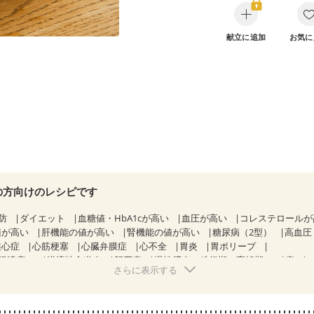
献立に追加
お気に
の方向けのレシピです
防
ダイエット
血糖値・HbA1cが高い
血圧が高い
コレステロール
値が高い
肝機能の値が高い
腎機能の値が高い
糖尿病（2型）
高血圧
狭心症
心筋梗塞
心臓弁膜症
心不全
胃炎
胃ポリープ
腸潰瘍）
逆流性食道炎
胆石症
慢性膵炎（移行期・寛解期）
痔
さらに表示する
過敏性腸症候群（IBS）
糖尿病性腎症（第１期）
糖尿病性腎症（第２
CKD（ステージ１）
CKD（ステージ２）
CKD（ステージ３a）
透析
乳がん（抗がん剤治療中）
乳がん（ホルモン療法中）
乳がん（