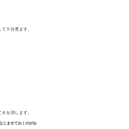
して５分煮ます。
て火を消します。
なじませておくのがお