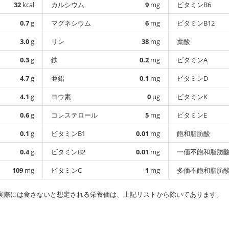
32
kcal
カルシウム
9
mg
ビタミンB6
0.7
g
マグネシウム
6
mg
ビタミンB12
3.0
g
リン
38
mg
葉酸
0.3
g
鉄
0.2
mg
ビタミンA
4.7
g
亜鉛
0.1
mg
ビタミンD
4.1
g
ヨウ素
0
µg
ビタミンK
0.6
g
コレステロール
5
mg
ビタミンE
0.1
g
ビタミンB1
0.01
mg
飽和脂肪酸
0.4
g
ビタミンB2
0.01
mg
一価不飽和脂肪
109
mg
ビタミンC
1
mg
多価不飽和脂肪
実際には食さないと想定される栄養価は、上記リストから除いてあります。