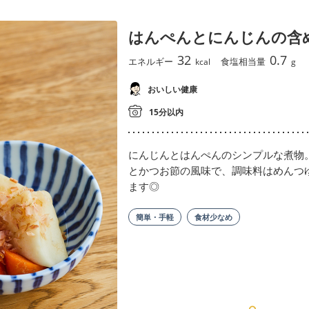
はんぺんとにんじんの含
32
0.7
エネルギー
食塩相当量
kcal
g
おいしい健康
15分以内
にんじんとはんぺんのシンプルな煮物
とかつお節の風味で、調味料はめんつ
ます◎
簡単・手軽
食材少なめ