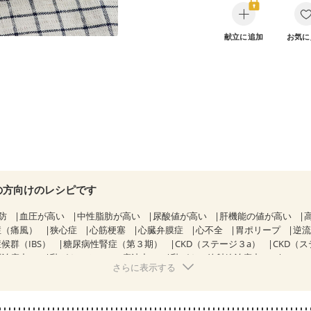
献立に追加
お気に
の方向けのレシピです
防
血圧が高い
中性脂肪が高い
尿酸値が高い
肝機能の値が高い
症（痛風）
狭心症
心筋梗塞
心臓弁膜症
心不全
胃ポリープ
逆
候群（IBS）
糖尿病性腎症（第３期）
CKD（ステージ３a）
CKD（
剤治療中）
乳がん（ホルモン療法中）
乳がん（放射線治療中）
さらに表示する
経過観察中の方など
飲み込みにくい
消化不良
妊娠中(初期)
になる（初期）
妊婦健診・血圧が気になる（初期）
なる（初期）
妊娠高血圧(中期)
妊娠糖尿病(初期)
産後（母乳）
産