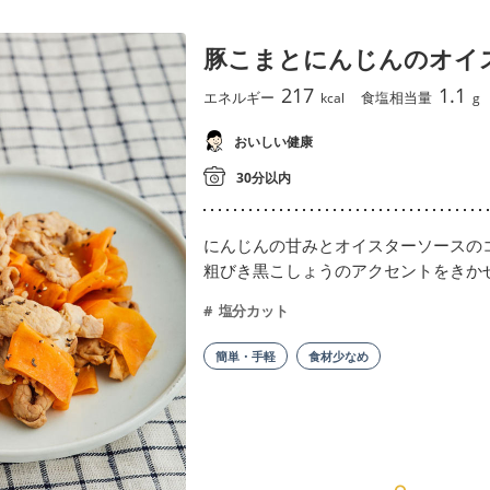
豚こまとにんじんのオイ
217
1.1
エネルギー
食塩相当量
kcal
g
おいしい健康
30分以内
にんじんの甘みとオイスターソースの
粗びき黒こしょうのアクセントをきか
塩分カット
簡単・手軽
食材少なめ