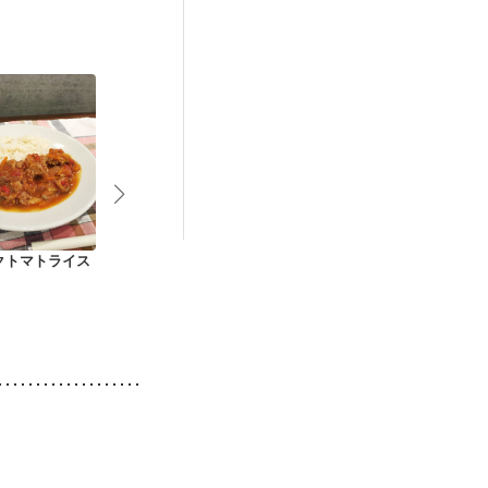
栄養予防
クトマトライス
焼きうどん
豚汁
糸こんでなん
てすき焼き風