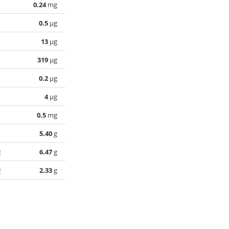
0.24
mg
0.5
µg
13
µg
319
µg
0.2
µg
4
µg
0.5
mg
5.40
g
酸
6.47
g
酸
2.33
g