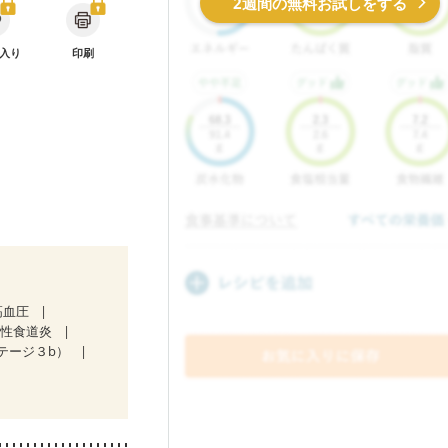
2週間の無料お試しをする
入り
印刷
高血圧
流性食道炎
ステージ３b）
後（混合栄養）