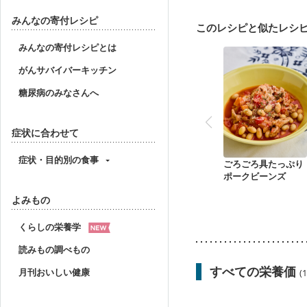
産後（ミルク）
骨折
貧血対策
ニキビ・肌
みんなの寄付レシピ
このレシピと似たレシ
みんなの寄付レシピとは
がんサバイバーキッチン
糖尿病のみなさんへ
症状に合わせて
症状・目的別の食事
ごろごろ具たっぷり
ポークビーンズ
よみもの
くらしの栄養学
読みもの調べもの
すべての栄養価
月刊おいしい健康
(