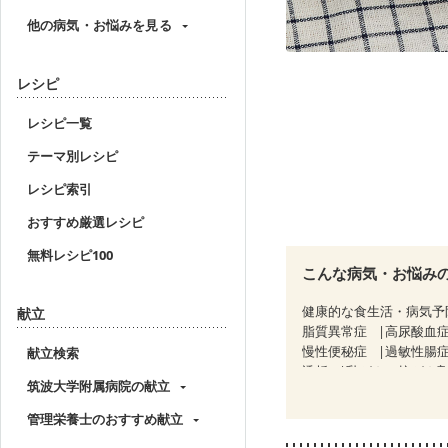
他の病気・お悩みを見る
レシピ
レシピ一覧
テーマ別レシピ
レシピ索引
おすすめ厳選レシピ
無料レシピ100
こんな病気・お悩み
健康的な食生活・病気予
献立
脂質異常症
高尿酸血
慢性便秘症
過敏性腸症
献立検索
透析
乳がん（抗がん
筑波大学附属病院の献立
乳がん治療を終えた方・
妊婦健診・体重増加が気
管理栄養士のおすすめ献立
妊婦健診・血糖値が気に