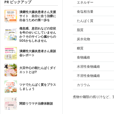
PR ピックアップ
エネルギー
食塩相当量
潰瘍性大腸炎患者さん支援
サイト 自分に合う治療に
出会うための第一歩を
たんぱく質
倦怠感、息切れなどの症状
脂質
を年のせいにしていません
か？そのサイン心臓からの
炭水化物
SOSかもしれません
糖質
潰瘍性大腸炎患者さん座談
会レポート
食物繊維
水溶性食物繊維
大豆中心の朝たんぱくダイ
エットとは!?
不溶性食物繊維
ツナでたんぱく質をプラス
カリウム
しましょう
煮物や麺類の残り汁など、
関節リウマチ治療体験談