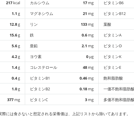
217
kcal
カルシウム
17
mg
ビタミンB6
1.1
g
マグネシウム
21
mg
ビタミンB12
12.8
g
リン
133
mg
葉酸
15.6
g
鉄
0.6
mg
ビタミンA
5.6
g
亜鉛
2.1
mg
ビタミンD
4.2
g
ヨウ素
0
µg
ビタミンK
1.4
g
コレステロール
48
mg
ビタミンE
0.4
g
ビタミンB1
0.46
mg
飽和脂肪酸
1.0
g
ビタミンB2
0.18
mg
一価不飽和脂肪
377
mg
ビタミンC
3
mg
多価不飽和脂肪
実際には食さないと想定される栄養価は、上記リストから除いてあります。