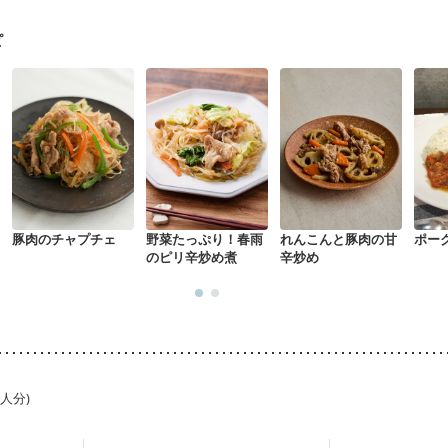
骨粗しょう症
関節リウマチ
フレイル（年齢に合わせた体作り）
低
荒れ
妊活中
更年期
ピ
豚肉のチャプチェ
野菜たっぷり！春雨
れんこんと豚肉の甘
ポー
のピリ辛炒め煮
辛炒め
1人分)