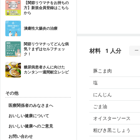
【関節リウマチをお持ちの
方】新規会員登録はこちら
から
潰瘍性大腸炎の治療
関節リウマチってどんな病
気？まずはセルフチェッ
材料
1 人分
ク！
糖尿病患者さんに向けた
豚こま肉
カンタン一週間献立レシピ
塩
その他
にんじん
医療関係者のみなさまへ
ごま油
おいしい健康について
オイスターソース
おいしい健康へのご意見
粗びき黒こしょう
お問い合わせ