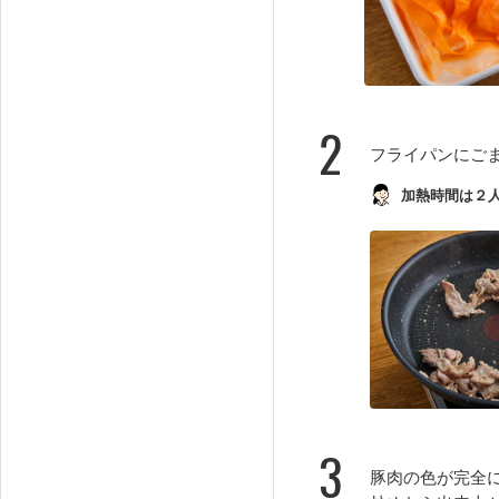
2
フライパンにご
加熱時間は２
3
豚肉の色が完全