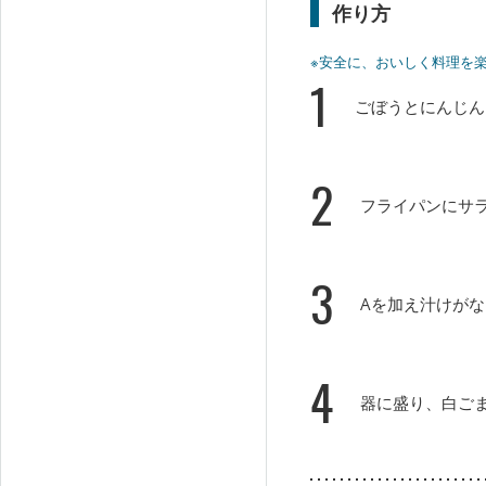
作り方
※安全に、おいしく料理を
1
ごぼうとにんじん
2
フライパンにサ
3
Aを加え汁けが
4
器に盛り、白ご