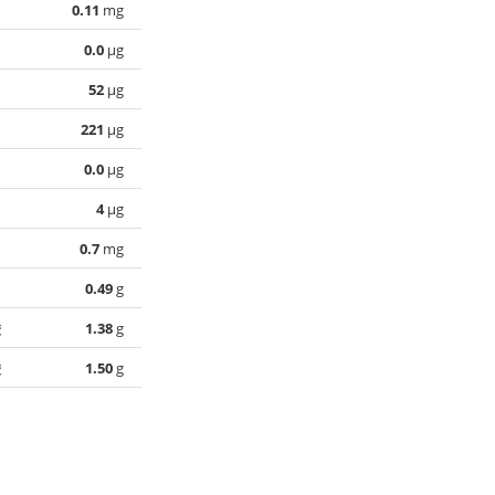
0.11
mg
0.0
µg
52
µg
221
µg
0.0
µg
4
µg
0.7
mg
0.49
g
酸
1.38
g
酸
1.50
g