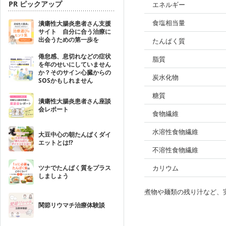
PR ピックアップ
エネルギー
食塩相当量
潰瘍性大腸炎患者さん支援
サイト 自分に合う治療に
出会うための第一歩を
たんぱく質
倦怠感、息切れなどの症状
脂質
を年のせいにしていません
か？そのサイン心臓からの
炭水化物
SOSかもしれません
糖質
潰瘍性大腸炎患者さん座談
会レポート
食物繊維
水溶性食物繊維
大豆中心の朝たんぱくダイ
エットとは!?
不溶性食物繊維
ツナでたんぱく質をプラス
カリウム
しましょう
煮物や麺類の残り汁など、
関節リウマチ治療体験談