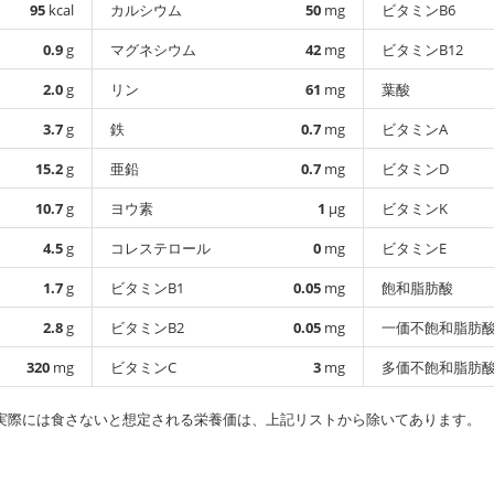
95
kcal
カルシウム
50
mg
ビタミンB6
0.9
g
マグネシウム
42
mg
ビタミンB12
2.0
g
リン
61
mg
葉酸
3.7
g
鉄
0.7
mg
ビタミンA
15.2
g
亜鉛
0.7
mg
ビタミンD
10.7
g
ヨウ素
1
µg
ビタミンK
4.5
g
コレステロール
0
mg
ビタミンE
1.7
g
ビタミンB1
0.05
mg
飽和脂肪酸
2.8
g
ビタミンB2
0.05
mg
一価不飽和脂肪
320
mg
ビタミンC
3
mg
多価不飽和脂肪
実際には食さないと想定される栄養価は、上記リストから除いてあります。