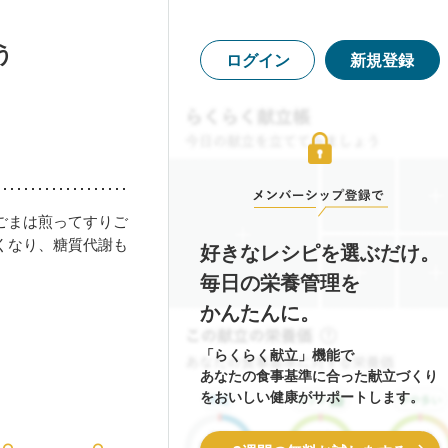
う
ログイン
新規登録
ごまは煎ってすりご
くなり、糖質代謝も
好きなレシピを選ぶだけ。
毎日の栄養管理を
かんたんに。
「らくらく献立」機能で
あなたの食事基準に合った献立づくり
をおいしい健康がサポートします。