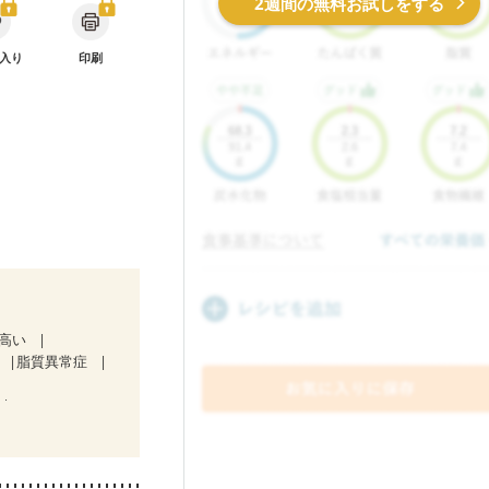
2週間の無料お試しをする
入り
印刷
が高い
脂質異常症
中）
妊娠中(初期)