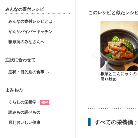
妊婦健診・体重増加が気
妊婦健診・血糖値が気に
みんなの寄付レシピ
このレシピと似たレシ
産後（ミルク）
骨折
みんなの寄付レシピとは
がんサバイバーキッチン
糖尿病のみなさんへ
症状に合わせて
症状・目的別の食事
根菜とこんにゃくの
照り炒め
よみもの
くらしの栄養学
読みもの調べもの
すべての栄養価
月刊おいしい健康
(