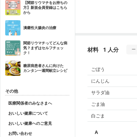
【関節リウマチをお持ちの
方】新規会員登録はこちら
から
潰瘍性大腸炎の治療
関節リウマチってどんな病
気？まずはセルフチェッ
材料
1 人分
ク！
糖尿病患者さんに向けた
ごぼう
カンタン一週間献立レシピ
にんじん
その他
サラダ油
医療関係者のみなさまへ
ごま油
おいしい健康について
白ごま
おいしい健康へのご意見
A
お問い合わせ