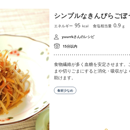
シンプルなきんぴらごぼ
95
0.9
エネルギー
食塩相当量
kcal
g
yuurrkさんのレシピ
15分以内
食物繊維が多く血糖を安定させます。
まや切りごまにすると消化・吸収がよ
助けます。
食材少なめ