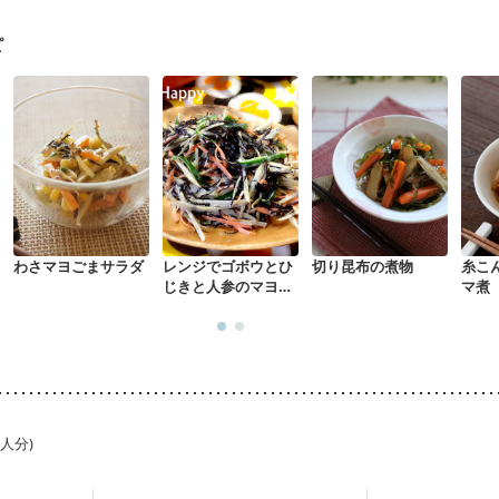
になる（初期）
妊婦健診・血圧が気になる（初期）
なる（初期）
妊娠高血圧(中期)
妊娠糖尿病(初期)
産後（母乳）
産
ピ
関節リウマチ
乾癬
貧血対策
ニキビ・肌荒れ
妊活中
更年期
わさマヨごまサラダ
レンジでゴボウとひ
切り昆布の煮物
糸こ
じきと人参のマヨサ
マ煮
ラダ
1人分)