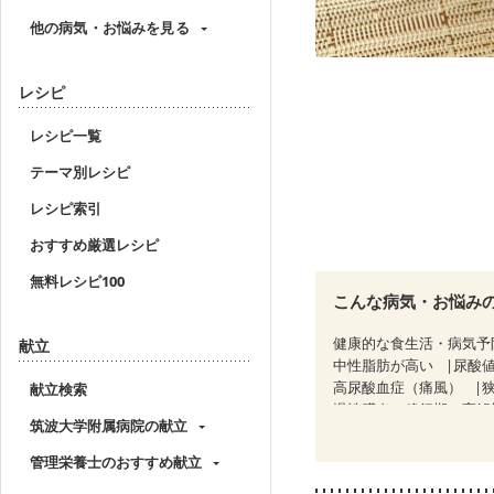
他の病気・お悩みを見る
レシピ
レシピ一覧
テーマ別レシピ
レシピ索引
おすすめ厳選レシピ
無料レシピ100
こんな病気・お悩み
健康的な食生活・病気予
献立
中性脂肪が高い
尿酸
高尿酸血症（痛風）
献立検索
慢性膵炎（移行期・寛解
筑波大学附属病院の献立
睡眠時無呼吸症候群
CKD（ステージ２）
C
管理栄養士のおすすめ献立
乳がん（放射線治療中）