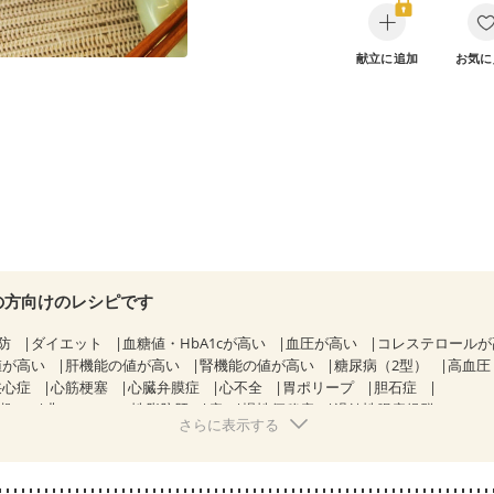
献立に追加
お気に
の方向けのレシピです
防
ダイエット
血糖値・HbA1cが高い
血圧が高い
コレステロール
値が高い
肝機能の値が高い
腎機能の値が高い
糖尿病（2型）
高血圧
狭心症
心筋梗塞
心臓弁膜症
心不全
胃ポリープ
胆石症
期）
非アルコール性脂肪肝
痔
慢性便秘症
過敏性腸症候群（IBS）
さらに表示する
糖尿病性腎症（第１期）
糖尿病性腎症（第２期）
CKD（ステージ１）
KD（ステージ３a）
乳がん（抗がん剤治療中）
乳がん（ホルモン療法
乳がん治療を終えた方・経過観察中の方など
味の感じ方が変わった