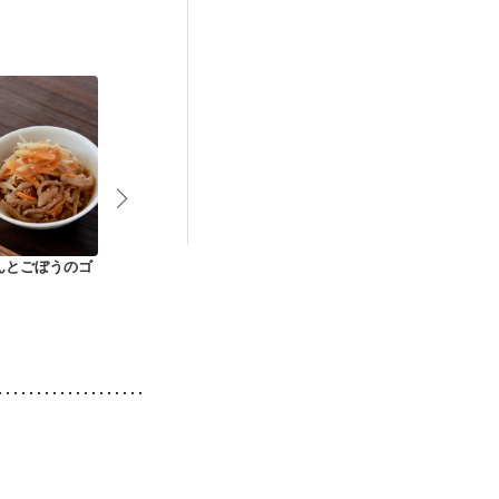
後（混合栄養）
んとごぼうのゴ
ごま香るきんぴらご
ごぼうと人参のきん
こんにゃく入
ぼう
ぴら
ぴらごぼう ️