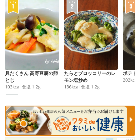
具だくさん 高野豆腐の卵
たらとブロッコリーのレ
ポテト
とじ
モン塩炒め
202
kcal
103
kcal
食塩
1.2
g
136
kcal
食塩
1.2
g