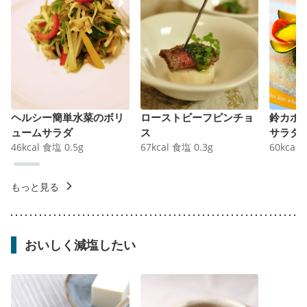
ヘルシー簡単水菜のボリ
ローストビーフピンチョ
鈴カボ
ュームサラダ
ス
サラダ
46
kcal
食塩
0.5
g
67
kcal
食塩
0.3
g
60
kcal
もっと見る
おいしく減塩したい