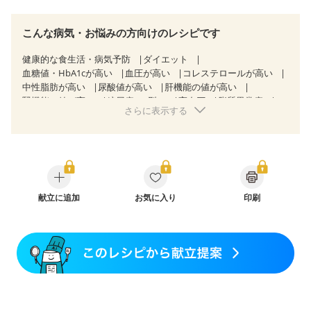
こんな病気・お悩みの方向けのレシピです
健康的な食生活・病気予防
ダイエット
血糖値・HbA1cが高い
血圧が高い
コレステロールが高い
中性脂肪が高い
尿酸値が高い
肝機能の値が高い
腎機能の値が高い
糖尿病（2型）
高血圧
脂質異常症
さらに表示する
高尿酸血症（痛風）
狭心症
心筋梗塞
心臓弁膜症
心不全
胃ポリープ
胆石症
非アルコール性脂肪肝
慢性便秘症
過敏性腸症候群（IBS）
睡眠時無呼吸症候群
糖尿病性腎症（第１期）
糖尿病性腎症（第２期）
CKD（ステージ１）
CKD（ステージ２）
CKD（ステージ３a）
乳がん（抗がん剤治療中）
乳がん（ホルモン療法中）
献立に追加
お気に入り
乳がん（放射線治療中）
印刷
乳がん治療を終えた方・経過観察中の方など
味の感じ方が変わった
食欲がない
産後（ミルク）
骨折
骨粗しょう症
関節リウマチ
乾癬
貧血対策
ニキビ・肌荒れ
妊活中
更年期