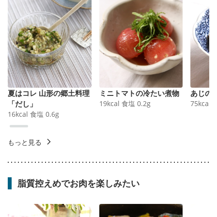
夏はコレ 山形の郷土料理
ミニトマトの冷たい煮物
あじの
「だし」
19
kcal
食塩
0.2
g
75
kcal
16
kcal
食塩
0.6
g
もっと見る
脂質控えめでお肉を楽しみたい