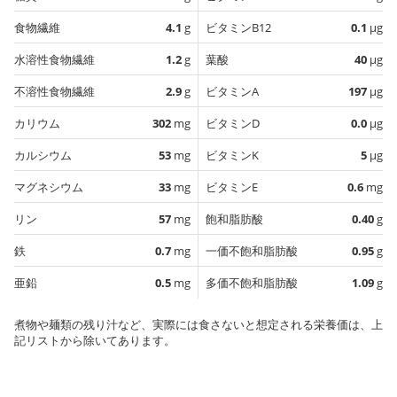
食物繊維
4.1
g
ビタミンB12
0.1
µg
水溶性食物繊維
1.2
g
葉酸
40
µg
不溶性食物繊維
2.9
g
ビタミンA
197
µg
カリウム
302
mg
ビタミンD
0.0
µg
カルシウム
53
mg
ビタミンK
5
µg
マグネシウム
33
mg
ビタミンE
0.6
mg
リン
57
mg
飽和脂肪酸
0.40
g
鉄
0.7
mg
一価不飽和脂肪酸
0.95
g
亜鉛
0.5
mg
多価不飽和脂肪酸
1.09
g
煮物や麺類の残り汁など、実際には食さないと想定される栄養価は、上
記リストから除いてあります。