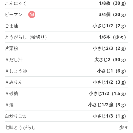
こんにゃく
1/8枚（30 g）
ピーマン
3/4個（20 g）
ごま油
小さじ1/2（2 g）
とうがらし（輪切り）
1/6本（少々）
片栗粉
小さじ2/3（2 g）
Ａだし汁
大さじ2（30 g）
Ａしょうゆ
小さじ1（6 g）
Ａみりん
小さじ1/2（3 g）
Ａ砂糖
小さじ1/2（1.5 g）
Ａ酒
小さじ1/2強（3 g）
白炒りごま
小さじ1/3（1 g）
七味とうがらし
少々