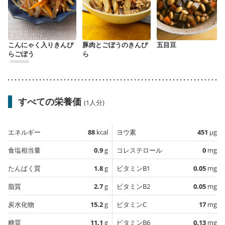
こんにゃく入りきんぴ
豚肉とごぼうのきんぴ
五目豆
らごぼう ️
ら
すべての栄養価
(1人分)
エネルギー
88
kcal
ヨウ素
451
µg
食塩相当量
0.9
g
コレステロール
0
mg
たんぱく質
1.8
g
ビタミンB1
0.05
mg
脂質
2.7
g
ビタミンB2
0.05
mg
炭水化物
15.2
g
ビタミンC
17
mg
糖質
11.1
g
ビタミンB6
0.13
mg