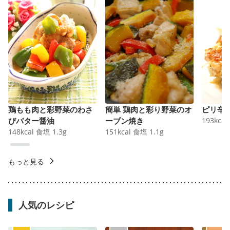
鶏もも肉と彩野菜のわさ
簡単 鶏肉と彩り野菜のオ
ピリ辛
びバター醤油
ーブン焼き
193
kcal
148
kcal
食塩
1.3
g
151
kcal
食塩
1.1
g
もっと見る
人気のレシピ