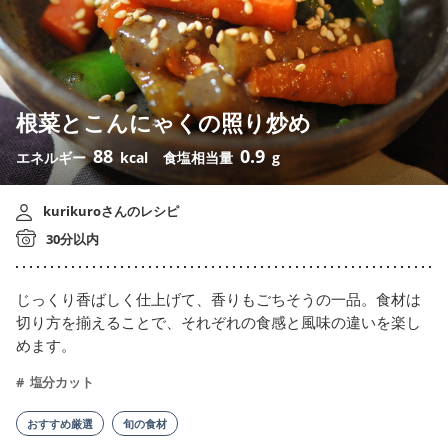
根菜とこんにゃくの照り炒め
88
0.9
エネルギー
kcal
食塩相当量
g
kurikuroさんのレシピ
30分以内
じっくり香ばしく仕上げて、香りもごちそうの一品。食材は
切り方を揃えることで、それぞれの食感と風味の違いを楽し
めます。
塩分カット
おすすめ厳選
旬の食材