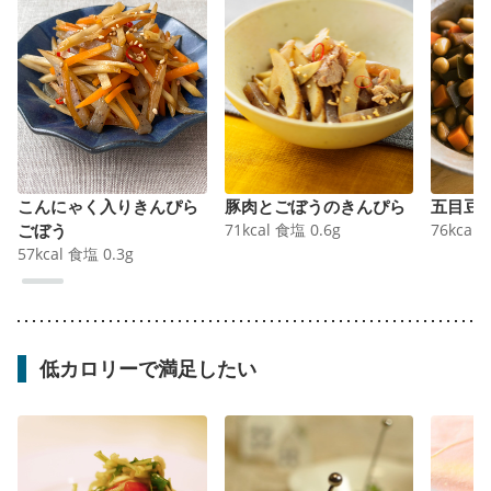
こんにゃく入りきんぴら
豚肉とごぼうのきんぴら
五目豆
ごぼう ️
71
kcal
食塩
0.6
g
76
kcal
57
kcal
食塩
0.3
g
低カロリーで満足したい