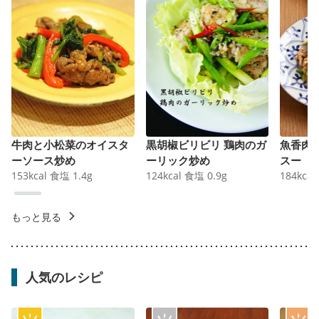
牛肉と小松菜のオイスタ
黒胡椒ビリビリ 鶏肉のガ
魚香肉
ーソース炒め
ーリック炒め
スー
153
kcal
食塩
1.4
g
124
kcal
食塩
0.9
g
184
kcal
もっと見る
人気のレシピ