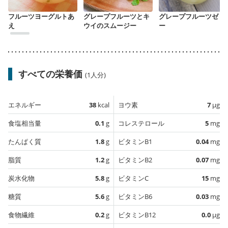
フルーツヨーグルトあ
グレープフルーツとキ
グレープフルーツゼリ
え
ウイのスムージー
ー
すべての栄養価
(1人分)
エネルギー
38
kcal
ヨウ素
7
µg
食塩相当量
0.1
g
コレステロール
5
mg
たんぱく質
1.8
g
ビタミンB1
0.04
mg
脂質
1.2
g
ビタミンB2
0.07
mg
炭水化物
5.8
g
ビタミンC
15
mg
糖質
5.6
g
ビタミンB6
0.03
mg
食物繊維
0.2
g
ビタミンB12
0.0
µg