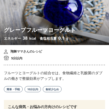
グレープフルーツヨーグルト
38
0.1
エネルギー
kcal
食塩相当量
g
翔舞ママさんのレシピ
5分以内
フルーツとヨーグルトの組合せは、食物繊維と乳酸菌のダブ
ルの働きで整腸効果がアップします。
簡単・手軽
10分以内
食材少なめ
こんな病気・お悩みの方向けのレシピです