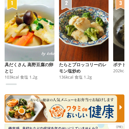
具だくさん 高野豆腐の卵
たらとブロッコリーのレ
ポテト
とじ
モン塩炒め
202
kcal
103
kcal
食塩
1.2
g
136
kcal
食塩
1.2
g