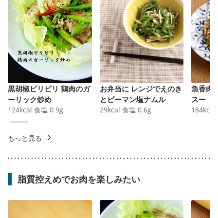
黒胡椒ビリビリ 鶏肉のガ
お弁当に レンジでえのき
魚香肉
ーリック炒め
とピーマン塩ナムル
スー
124
kcal
食塩
0.9
g
29
kcal
食塩
0.6
g
184
kcal
もっと見る
脂質控えめでお肉を楽しみたい