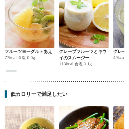
フルーツヨーグルトあえ
グレープフルーツとキウ
グレー
77
kcal
食塩
0.0
g
イのスムージー
49
kcal
113
kcal
食塩
0.1
g
低カロリーで満足したい