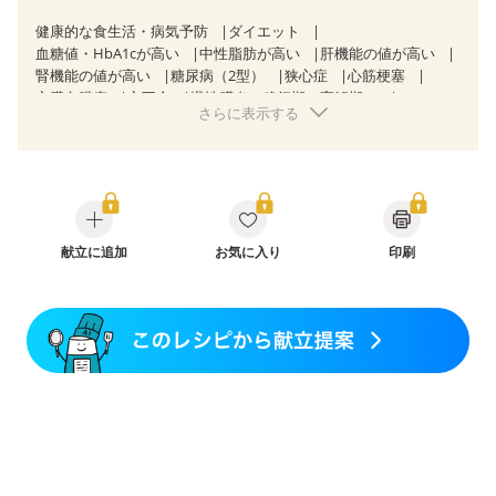
健康的な食生活・病気予防
ダイエット
血糖値・HbA1cが高い
中性脂肪が高い
肝機能の値が高い
腎機能の値が高い
糖尿病（2型）
狭心症
心筋梗塞
心臓弁膜症
心不全
慢性膵炎（移行期・寛解期）
さらに表示する
非アルコール性脂肪肝
慢性便秘症
過敏性腸症候群（IBS）
CKD（ステージ１）
CKD（ステージ２）
食欲がない
妊娠中(初期)
妊婦健診・体重増加が気になる（初期）
妊婦健診・血圧が気になる（初期）
妊婦健診・血糖値が気になる（初期）
妊娠高血圧(中期)
妊娠糖尿病(初期)
献立に追加
産後（母乳）
お気に入り
産後（混合栄養）
印刷
産後（ミルク）
骨折
骨粗しょう症
関節リウマチ
フレイル（年齢に合わせた体作り）
更年期