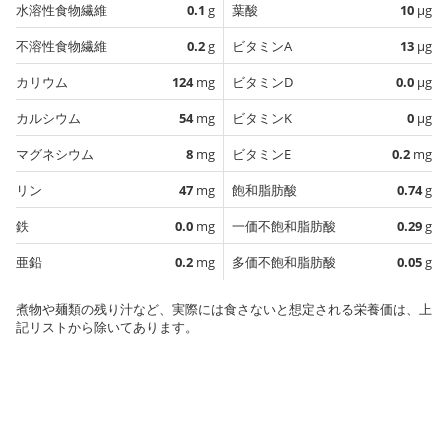
水溶性食物繊維
0.1
g
葉酸
10
µg
不溶性食物繊維
0.2
g
ビタミンA
13
µg
カリウム
124
mg
ビタミンD
0.0
µg
カルシウム
54
mg
ビタミンK
0
µg
マグネシウム
8
mg
ビタミンE
0.2
mg
リン
47
mg
飽和脂肪酸
0.74
g
鉄
0.0
mg
一価不飽和脂肪酸
0.29
g
亜鉛
0.2
mg
多価不飽和脂肪酸
0.05
g
煮物や麺類の残り汁など、実際には食さないと想定される栄養価は、上
記リストから除いてあります。