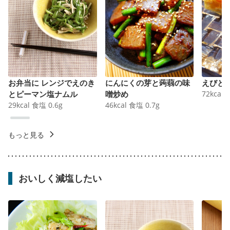
お弁当に レンジでえのき
にんにくの芽と蒟蒻の味
えびと
とピーマン塩ナムル
噌炒め
72
kcal
29
kcal
食塩
0.6
g
46
kcal
食塩
0.7
g
もっと見る
おいしく減塩したい