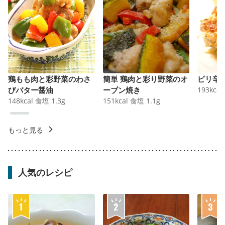
鶏もも肉と彩野菜のわさ
簡単 鶏肉と彩り野菜のオ
ピリ辛
びバター醤油
ーブン焼き
193
kcal
148
kcal
食塩
1.3
g
151
kcal
食塩
1.1
g
もっと見る
人気のレシピ