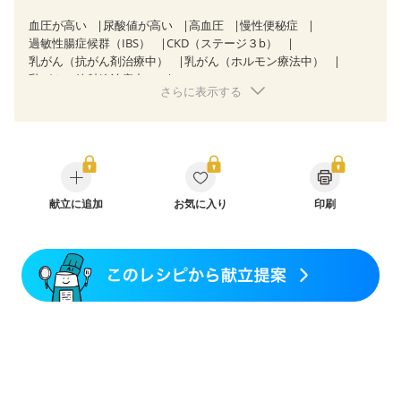
血圧が高い
尿酸値が高い
高血圧
慢性便秘症
過敏性腸症候群（IBS）
CKD（ステージ３b）
乳がん（抗がん剤治療中）
乳がん（ホルモン療法中）
乳がん（放射線治療中）
さらに表示する
乳がん治療を終えた方・経過観察中の方など
味の感じ方が変わった
妊娠中(初期)
妊婦健診・体重増加が気になる（初期）
妊婦健診・血圧が気になる（初期）
妊婦健診・血糖値が気になる（初期）
妊娠高血圧(中期)
妊娠糖尿病(初期)
産後（母乳）
産後（混合栄養）
産後（ミルク）
献立に追加
骨折
骨粗しょう症
お気に入り
関節リウマチ
印刷
フレイル（年齢に合わせた体作り）
低栄養予防
貧血対策
ニキビ・肌荒れ
妊活中
更年期