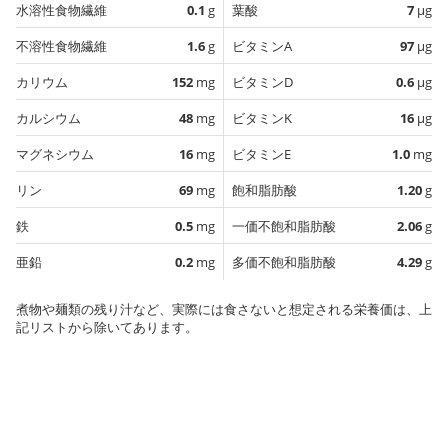
水溶性食物繊維
0.1
g
葉酸
7
µg
不溶性食物繊維
1.6
g
ビタミンA
97
µg
カリウム
152
mg
ビタミンD
0.6
µg
カルシウム
48
mg
ビタミンK
16
µg
マグネシウム
16
mg
ビタミンE
1.0
mg
リン
69
mg
飽和脂肪酸
1.20
g
鉄
0.5
mg
一価不飽和脂肪酸
2.06
g
亜鉛
0.2
mg
多価不飽和脂肪酸
4.29
g
煮物や麺類の残り汁など、実際には食さないと想定される栄養価は、上
記リストから除いてあります。