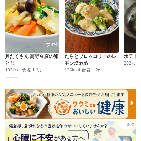
具だくさん 高野豆腐の卵
たらとブロッコリーのレ
ポテト
とじ
モン塩炒め
202
kcal
103
kcal
食塩
1.2
g
136
kcal
食塩
1.2
g