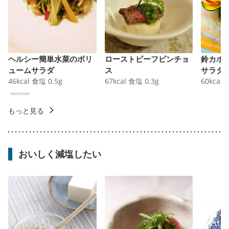
ヘルシー簡単水菜のボリ
ローストビーフピンチョ
鈴カボ
ュームサラダ
ス
サラダ
46
kcal
食塩
0.5
g
67
kcal
食塩
0.3
g
60
kcal
もっと見る
おいしく減塩したい