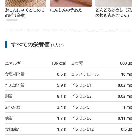
糸こんにゃくとしめじ
にんじんの子あえ
どんどろけめし（豆腐
のピリ辛煮
の炊き込みごはん）
すべての栄養価
(1人分)
エネルギー
106
kcal
ヨウ素
600
µg
食塩相当量
0.5
g
コレステロール
10
mg
たんぱく質
5.9
g
ビタミンB1
0.02
mg
脂質
8.1
g
ビタミンB2
0.02
mg
炭水化物
3.4
g
ビタミンC
1
mg
糖質
1.7
g
ビタミンB6
0.11
mg
食物繊維
1.7
g
ビタミンB12
0.5
µg