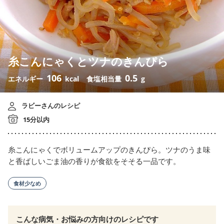
糸こんにゃくとツナのきんぴら
106
0.5
エネルギー
kcal
食塩相当量
g
ラビーさんのレシピ
15分以内
糸こんにゃくでボリュームアップのきんぴら。ツナのうま味
と香ばしいごま油の香りが食欲をそそる一品です。
食材少なめ
こんな病気・お悩みの方向けのレシピです