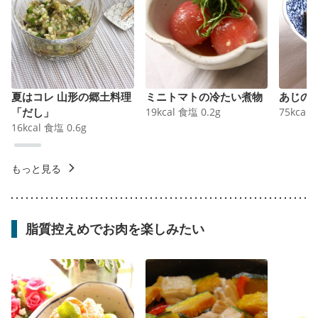
夏はコレ 山形の郷土料理
ミニトマトの冷たい煮物
あじの
「だし」
19
kcal
食塩
0.2
g
75
kcal
16
kcal
食塩
0.6
g
もっと見る
脂質控えめでお肉を楽しみたい