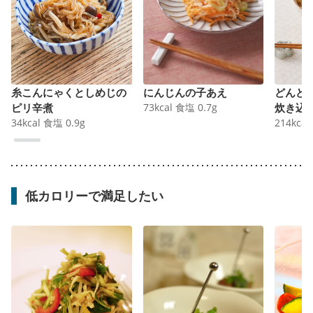
糸こんにゃくとしめじの
にんじんの子あえ
どんど
ピリ辛煮
73
kcal
食塩
0.7
g
炊き込
34
kcal
食塩
0.9
g
214
kcal
低カロリーで満足したい