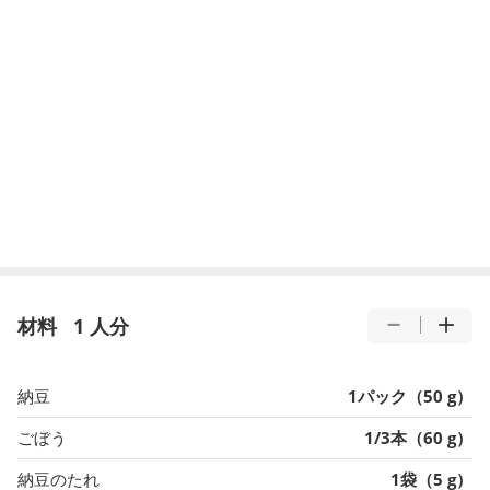
材料
1 人分
納豆
1パック（50 g）
ごぼう
1/3本（60 g）
納豆のたれ
1袋（5 g）