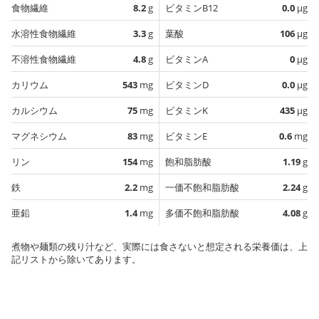
食物繊維
8.2
g
ビタミンB12
0.0
µg
水溶性食物繊維
3.3
g
葉酸
106
µg
不溶性食物繊維
4.8
g
ビタミンA
0
µg
カリウム
543
mg
ビタミンD
0.0
µg
カルシウム
75
mg
ビタミンK
435
µg
マグネシウム
83
mg
ビタミンE
0.6
mg
リン
154
mg
飽和脂肪酸
1.19
g
鉄
2.2
mg
一価不飽和脂肪酸
2.24
g
亜鉛
1.4
mg
多価不飽和脂肪酸
4.08
g
煮物や麺類の残り汁など、実際には食さないと想定される栄養価は、上
記リストから除いてあります。