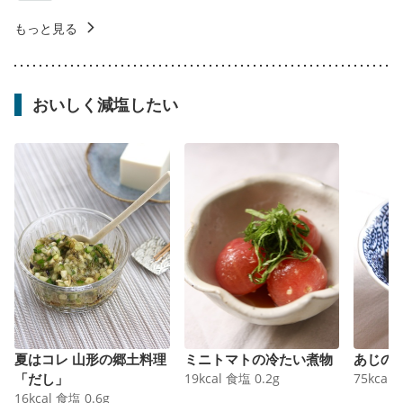
もっと見る
おいしく減塩したい
夏はコレ 山形の郷土料理
ミニトマトの冷たい煮物
あじの
「だし」
19
kcal
食塩
0.2
g
75
kcal
16
kcal
食塩
0.6
g