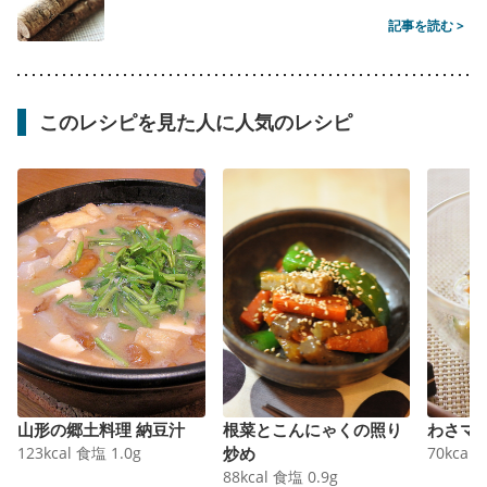
記事を読む >
このレシピを見た人に人気のレシピ
山形の郷土料理 納豆汁
根菜とこんにゃくの照り
わさマ
123
kcal
食塩
1.0
g
炒め
70
kcal
88
kcal
食塩
0.9
g