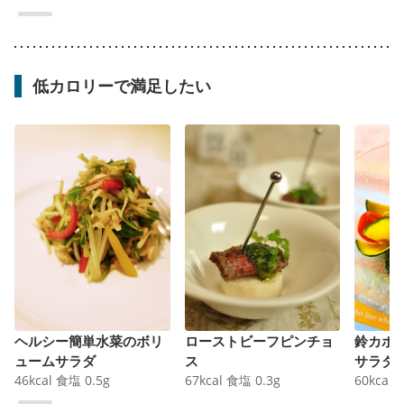
低カロリーで満足したい
ヘルシー簡単水菜のボリ
ローストビーフピンチョ
鈴カボ
ュームサラダ
ス
サラダ
46
kcal
食塩
0.5
g
67
kcal
食塩
0.3
g
60
kcal