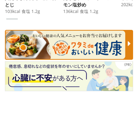
とじ
モン塩炒め
202
kcal
103
kcal
食塩
1.2
g
136
kcal
食塩
1.2
g