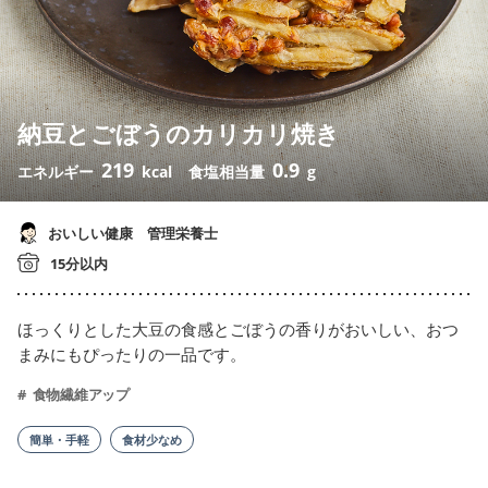
納豆とごぼうのカリカリ焼き
219
0.9
エネルギー
kcal
食塩相当量
g
おいしい健康 管理栄養士
15分以内
ほっくりとした大豆の食感とごぼうの香りがおいしい、おつ
まみにもぴったりの一品です。
食物繊維アップ
簡単・手軽
食材少なめ