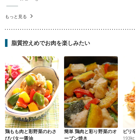
もっと見る
脂質控えめでお肉を楽しみたい
鶏もも肉と彩野菜のわさ
簡単 鶏肉と彩り野菜のオ
ピリ辛
びバター醤油
ーブン焼き
193
kcal