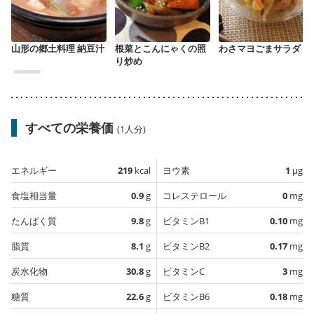
山形の郷土料理 納豆汁
根菜とこんにゃくの照
わさマヨごまサラダ
り炒め
すべての栄養価
(1人分)
エネルギー
219
kcal
ヨウ素
1
µg
食塩相当量
0.9
g
コレステロール
0
mg
たんぱく質
9.8
g
ビタミンB1
0.10
mg
脂質
8.1
g
ビタミンB2
0.17
mg
炭水化物
30.8
g
ビタミンC
3
mg
糖質
22.6
g
ビタミンB6
0.18
mg