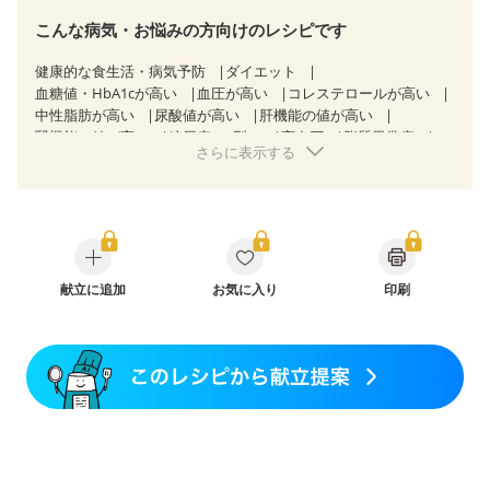
こんな病気・お悩みの方向けのレシピです
健康的な食生活・病気予防
ダイエット
血糖値・HbA1cが高い
血圧が高い
コレステロールが高い
中性脂肪が高い
尿酸値が高い
肝機能の値が高い
腎機能の値が高い
糖尿病（2型）
高血圧
脂質異常症
さらに表示する
高尿酸血症（痛風）
狭心症
心筋梗塞
心臓弁膜症
心不全
胃ポリープ
胆石症
慢性膵炎（移行期・寛解期）
非アルコール性脂肪肝
痔
慢性便秘症
過敏性腸症候群（IBS）
睡眠時無呼吸症候群
糖尿病性腎症（第１期）
糖尿病性腎症（第２期）
糖尿病性腎症（第３期）
CKD（ステージ１）
CKD（ステージ２）
献立に追加
乳がん（抗がん剤治療中）
お気に入り
印刷
乳がん（ホルモン療法中）
乳がん（放射線治療中）
乳がん治療を終えた方・経過観察中の方など
妊娠中(初期)
妊婦健診・体重増加が気になる（初期）
妊婦健診・血圧が気になる（初期）
妊婦健診・血糖値が気になる（初期）
妊娠高血圧(中期)
妊娠糖尿病(初期)
産後（母乳）
産後（混合栄養）
産後（ミルク）
骨折
骨粗しょう症
関節リウマチ
乾癬
フレイル（年齢に合わせた体作り）
低栄養予防
貧血対策
ニキビ・肌荒れ
妊活中
更年期