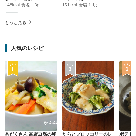
148
kcal
食塩
1.3
g
151
kcal
食塩
1.1
g
もっと見る
人気のレシピ
具だくさん 高野豆腐の卵
たらとブロッコリーのレ
ポテト