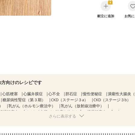
献立に追加
お気に
の方向けのレシピです
心筋梗塞
心臓弁膜症
心不全
胆石症
慢性便秘症
潰瘍性大腸炎
糖尿病性腎症（第３期）
CKD（ステージ３a）
CKD（ステージ３b）
）
乳がん（ホルモン療法中）
乳がん（放射線治療中）
経過観察中の方など
大腸がん治療を終えた方・経過観察中の方
さらに表示する
中）
大腸がん（放射線治療中）
飲み込みにくい
味の感じ方が変わっ
妊婦健診・体重増加が気になる（初期）
妊婦健診・血圧が気になる（
なる（初期）
妊娠高血圧(中期)
妊娠糖尿病(初期)
産後（母乳）
産