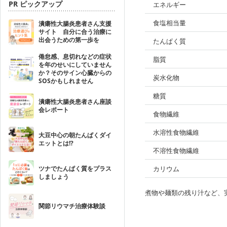
PR ピックアップ
エネルギー
食塩相当量
潰瘍性大腸炎患者さん支援
サイト 自分に合う治療に
出会うための第一歩を
たんぱく質
倦怠感、息切れなどの症状
脂質
を年のせいにしていません
か？そのサイン心臓からの
炭水化物
SOSかもしれません
糖質
潰瘍性大腸炎患者さん座談
会レポート
食物繊維
水溶性食物繊維
大豆中心の朝たんぱくダイ
エットとは!?
不溶性食物繊維
ツナでたんぱく質をプラス
カリウム
しましょう
煮物や麺類の残り汁など、
関節リウマチ治療体験談