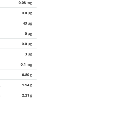
0.08
mg
0.0
µg
43
µg
0
µg
0.0
µg
3
µg
0.1
mg
0.80
g
酸
1.94
g
酸
2.21
g