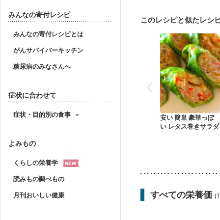
産後（ミルク）
骨折
貧血対策
ニキビ・肌
みんなの寄付レシピ
このレシピと似たレシ
みんなの寄付レシピとは
がんサバイバーキッチン
糖尿病のみなさんへ
症状に合わせて
症状・目的別の食事
安い 簡単 豪華っぽ
い レタス巻きサラダ
よみもの
くらしの栄養学
読みもの調べもの
すべての栄養価
月刊おいしい健康
(