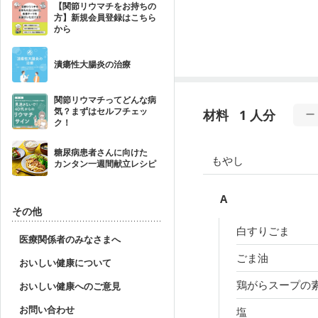
【関節リウマチをお持ちの
方】新規会員登録はこちら
から
潰瘍性大腸炎の治療
関節リウマチってどんな病
気？まずはセルフチェッ
材料
1 人分
ク！
糖尿病患者さんに向けた
もやし
カンタン一週間献立レシピ
A
その他
白すりごま
医療関係者のみなさまへ
ごま油
おいしい健康について
鶏がらスープの
おいしい健康へのご意見
お問い合わせ
塩