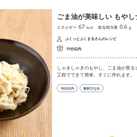
ごま油が美味しい もやし
67
0.6
エネルギー
食塩相当量
kcal
g
ぷくっとぷくまるさんのレシピ
15分以内
しゃきしゃきのもやし、ごま油が香る
工程でできて簡単、すぐに作れます。
10分以内
食材少なめ