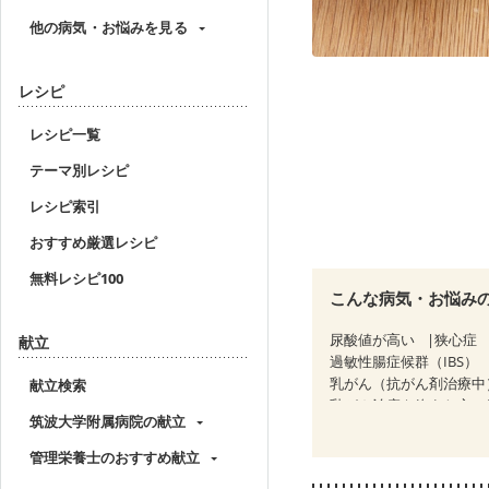
他の病気・お悩みを見る
レシピ
レシピ一覧
テーマ別レシピ
レシピ索引
おすすめ厳選レシピ
無料レシピ100
こんな病気・お悩み
尿酸値が高い
狭心症
献立
過敏性腸症候群（IBS）
乳がん（抗がん剤治療中
献立検索
乳がん治療を終えた方・
筑波大学附属病院の献立
大腸がん（抗がん剤治療
消化不良
妊娠中(初期)
管理栄養士のおすすめ献立
妊婦健診・血糖値が気に