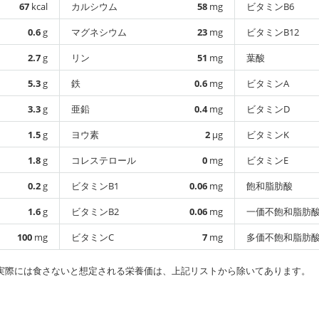
67
kcal
カルシウム
58
mg
ビタミンB6
0.6
g
マグネシウム
23
mg
ビタミンB12
2.7
g
リン
51
mg
葉酸
5.3
g
鉄
0.6
mg
ビタミンA
3.3
g
亜鉛
0.4
mg
ビタミンD
1.5
g
ヨウ素
2
µg
ビタミンK
1.8
g
コレステロール
0
mg
ビタミンE
0.2
g
ビタミンB1
0.06
mg
飽和脂肪酸
1.6
g
ビタミンB2
0.06
mg
一価不飽和脂肪
100
mg
ビタミンC
7
mg
多価不飽和脂肪
実際には食さないと想定される栄養価は、上記リストから除いてあります。