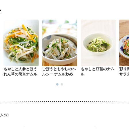
骨粗しょう症
関節リウマチ
乾癬
フレイル（年齢に合わせた体作り
荒れ
妊活中
更年期
ピ
もやしと人参とほう
ごぼうともやしのヘ
もやしと豆苗のナム
彩り
れん草の簡単ナムル
ルシー ナムル炒め
ル
サラ
1人分)