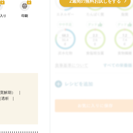
2週間の無料お試しをする
入り
印刷
（寛解期）
透析
た
食欲がない
初期）
後（混合栄養）