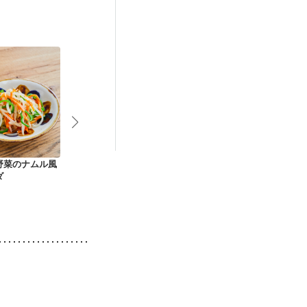
）
低栄養予防
野菜のナムル風
もやしのうま塩サラ
たっぷり野菜炒め
もやし炒め
ダ
ダ