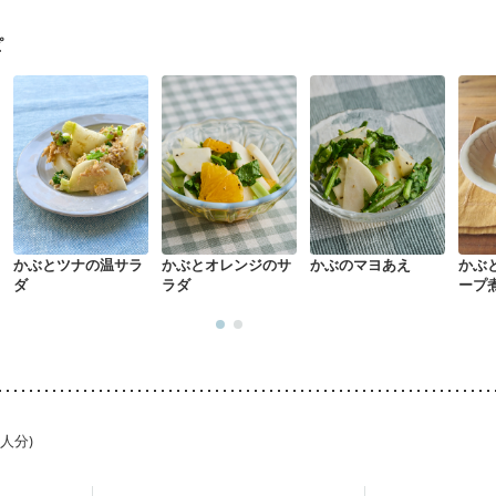
ピ
かぶとツナの温サラ
かぶとオレンジのサ
かぶのマヨあえ
かぶ
ダ
ラダ
ープ
1人分)