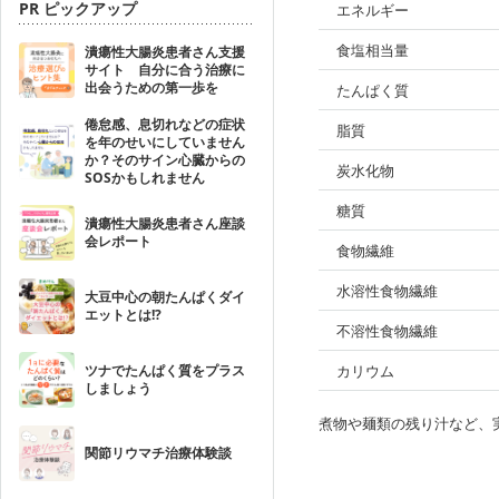
PR ピックアップ
エネルギー
食塩相当量
潰瘍性大腸炎患者さん支援
サイト 自分に合う治療に
出会うための第一歩を
たんぱく質
倦怠感、息切れなどの症状
脂質
を年のせいにしていません
か？そのサイン心臓からの
炭水化物
SOSかもしれません
糖質
潰瘍性大腸炎患者さん座談
会レポート
食物繊維
水溶性食物繊維
大豆中心の朝たんぱくダイ
エットとは!?
不溶性食物繊維
ツナでたんぱく質をプラス
カリウム
しましょう
煮物や麺類の残り汁など、
関節リウマチ治療体験談