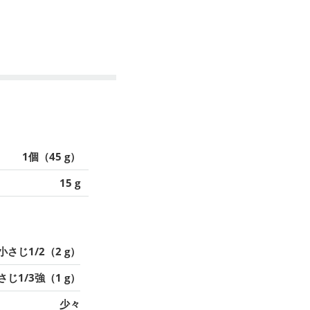
1個（45 g）
15 g
小さじ1/2（2 g）
さじ1/3強（1 g）
少々