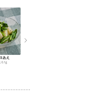
ヨあえ
かぶとベーコンのスー
かぶとなめこのわさび
塩
0.1
g
1
プ煮
和え
64
kcal
食塩
0.9
g
23
kcal
食塩
0.7
g