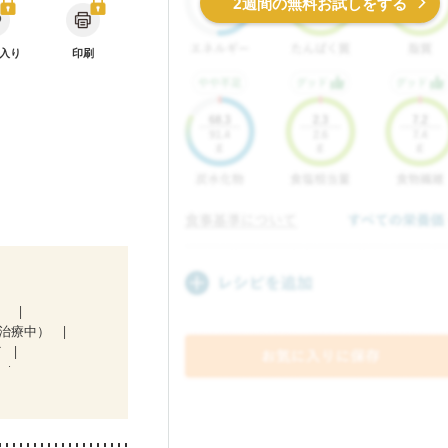
2週間の無料お試しをする
入り
印刷
）
治療中）
ど