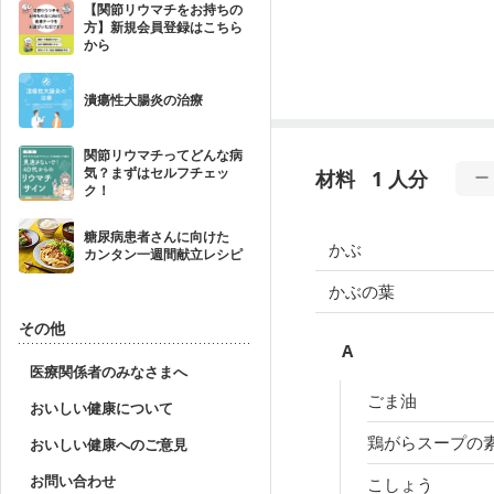
【関節リウマチをお持ちの
方】新規会員登録はこちら
から
潰瘍性大腸炎の治療
関節リウマチってどんな病
気？まずはセルフチェッ
材料
1 人分
ク！
糖尿病患者さんに向けた
かぶ
カンタン一週間献立レシピ
かぶの葉
その他
A
医療関係者のみなさまへ
ごま油
おいしい健康について
鶏がらスープの
おいしい健康へのご意見
お問い合わせ
こしょう