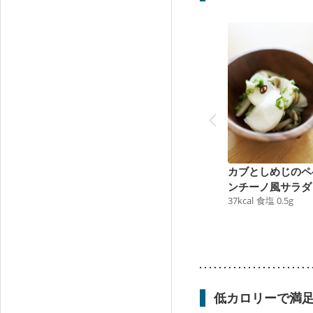
カブとしめじのペ
ンチーノ風サラダ
37
kcal
食塩
0.5
g
低カロリーで満