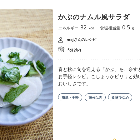
かぶのナムル風サラダ
32
0.5
エネルギー
食塩相当量
kcal
g
mojさんのレシピ
5分以内
春と秋に旬を迎える「かぶ」を、余す
お手軽レシピ。こしょうがピリリと効
おいしさです。
簡単・手軽
10分以内
食材少なめ