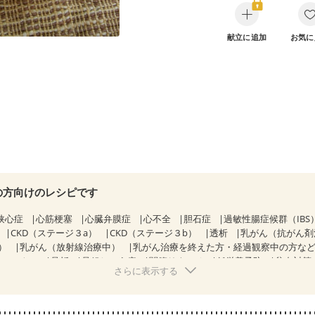
献立に追加
お気に
の方向けのレシピです
狭心症
心筋梗塞
心臓弁膜症
心不全
胆石症
過敏性腸症候群（IBS
CKD（ステージ３a）
CKD（ステージ３b）
透析
乳がん（抗がん剤
）
乳がん（放射線治療中）
乳がん治療を終えた方・経過観察中の方な
（ミルク）
骨折
骨粗しょう症
関節リウマチ
低栄養予防
貧血対策
さらに表示する
期