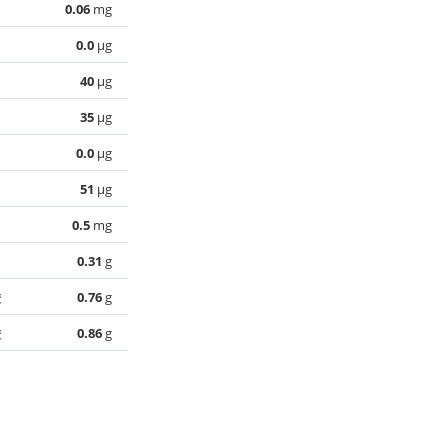
0.06
mg
0.0
µg
40
µg
35
µg
0.0
µg
51
µg
0.5
mg
0.31
g
酸
0.76
g
酸
0.86
g