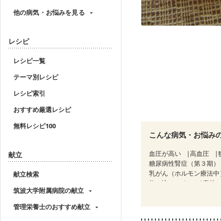
他の病気・お悩みを見る
レシピ
レシピ一覧
テーマ別レシピ
レシピ索引
おすすめ厳選レシピ
無料レシピ100
こんな病気・お悩み
血圧が高い
高血圧
献立
糖尿病性腎症（第３期）
乳がん（ホルモン療法中
献立検索
飲み込みにくい
産後
筑波大学附属病院の献立
ニキビ・肌荒れ
更年
管理栄養士のおすすめ献立