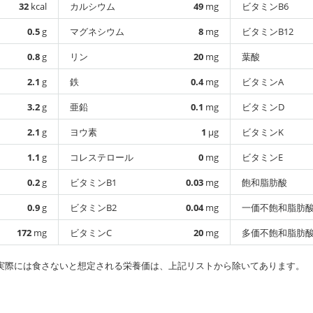
32
kcal
カルシウム
49
mg
ビタミンB6
0.5
g
マグネシウム
8
mg
ビタミンB12
0.8
g
リン
20
mg
葉酸
2.1
g
鉄
0.4
mg
ビタミンA
3.2
g
亜鉛
0.1
mg
ビタミンD
2.1
g
ヨウ素
1
µg
ビタミンK
1.1
g
コレステロール
0
mg
ビタミンE
0.2
g
ビタミンB1
0.03
mg
飽和脂肪酸
0.9
g
ビタミンB2
0.04
mg
一価不飽和脂肪
172
mg
ビタミンC
20
mg
多価不飽和脂肪
実際には食さないと想定される栄養価は、上記リストから除いてあります。