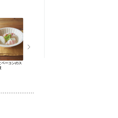
とベーコンのス
かぶとなめこのわさ
かぶと人参の甘酢漬
かぶとしめじ
煮
び和え
け
プ煮