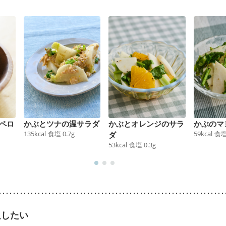
ペロ
かぶとツナの温サラダ
かぶとオレンジのサラ
かぶのマ
135
kcal
食塩
0.7
g
59
kcal
食
ダ
53
kcal
食塩
0.3
g
足したい