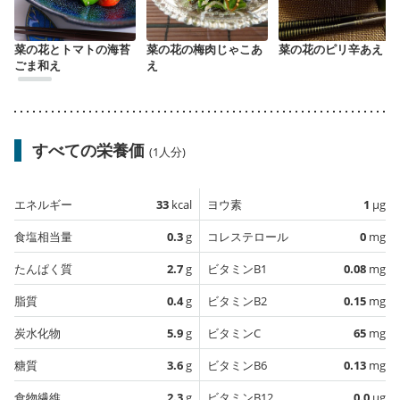
菜の花とトマトの海苔
菜の花の梅肉じゃこあ
菜の花のピリ辛あえ
ごま和え
え
すべての栄養価
(1人分)
エネルギー
33
kcal
ヨウ素
1
µg
食塩相当量
0.3
g
コレステロール
0
mg
たんぱく質
2.7
g
ビタミンB1
0.08
mg
脂質
0.4
g
ビタミンB2
0.15
mg
炭水化物
5.9
g
ビタミンC
65
mg
糖質
3.6
g
ビタミンB6
0.13
mg
食物繊維
2.3
g
ビタミンB12
0.0
µg