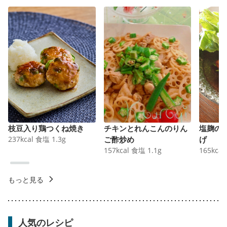
枝豆入り鶏つくね焼き
チキンとれんこんのりん
塩麹の
237
kcal
食塩
1.3
g
ご酢炒め
げ
157
kcal
食塩
1.1
g
165
kcal
もっと見る
人気のレシピ