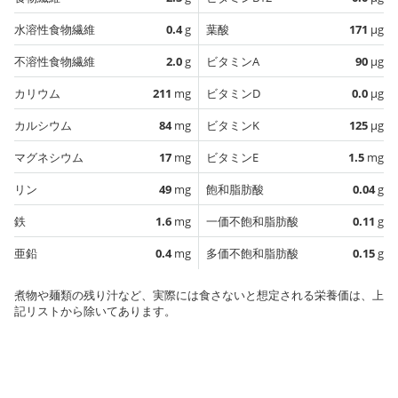
水溶性食物繊維
0.4
g
葉酸
171
µg
不溶性食物繊維
2.0
g
ビタミンA
90
µg
カリウム
211
mg
ビタミンD
0.0
µg
カルシウム
84
mg
ビタミンK
125
µg
マグネシウム
17
mg
ビタミンE
1.5
mg
リン
49
mg
飽和脂肪酸
0.04
g
鉄
1.6
mg
一価不飽和脂肪酸
0.11
g
亜鉛
0.4
mg
多価不飽和脂肪酸
0.15
g
煮物や麺類の残り汁など、実際には食さないと想定される栄養価は、上
記リストから除いてあります。