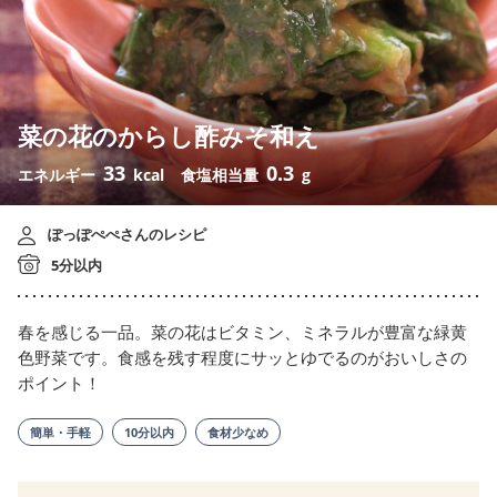
菜の花のからし酢みそ和え
33
0.3
エネルギー
kcal
食塩相当量
g
ぽっぽぺぺさんのレシピ
5分以内
春を感じる一品。菜の花はビタミン、ミネラルが豊富な緑黄
色野菜です。食感を残す程度にサッとゆでるのがおいしさの
ポイント！
簡単・手軽
10分以内
食材少なめ