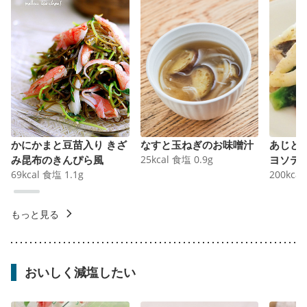
かにかまと豆苗入り きざ
なすと玉ねぎのお味噌汁
あじと
み昆布のきんぴら風
25
kcal
食塩
0.9
g
ヨソテ
69
kcal
食塩
1.1
g
200
kcal
もっと見る
おいしく減塩したい