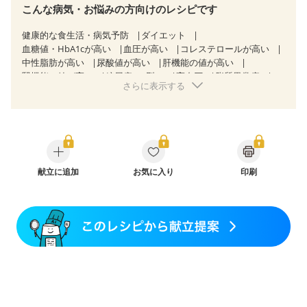
こんな病気・お悩みの方向けのレシピです
健康的な食生活・病気予防
ダイエット
血糖値・HbA1cが高い
血圧が高い
コレステロールが高い
中性脂肪が高い
尿酸値が高い
肝機能の値が高い
腎機能の値が高い
糖尿病（2型）
高血圧
脂質異常症
さらに表示する
高尿酸血症（痛風）
狭心症
心筋梗塞
心臓弁膜症
心不全
胃ポリープ
逆流性食道炎
胆石症
慢性膵炎（移行期・寛解期）
非アルコール性脂肪肝
過敏性腸症候群（IBS）
睡眠時無呼吸症候群
糖尿病性腎症（第１期）
糖尿病性腎症（第２期）
糖尿病性腎症（第３期）
CKD（ステージ１）
CKD（ステージ２）
献立に追加
CKD（ステージ３a）
お気に入り
印刷
CKD（ステージ３b）
透析
乳がん（抗がん剤治療中）
乳がん（ホルモン療法中）
乳がん（放射線治療中）
乳がん治療を終えた方・経過観察中の方など
大腸がん治療を終えた方・経過観察中の方
大腸がん（抗がん剤治療中）
大腸がん（放射線治療中）
飲み込みにくい
食欲がない
産後（ミルク）
骨折
骨粗しょう症
関節リウマチ
乾癬
フレイル（年齢に合わせた体作り）
貧血対策
ニキビ・肌荒れ
妊活中
更年期