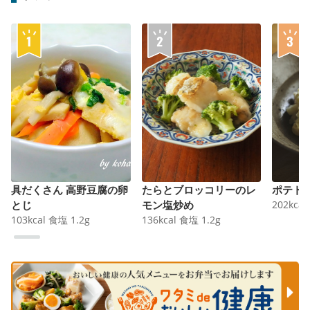
具だくさん 高野豆腐の卵
たらとブロッコリーのレ
ポテト
とじ
モン塩炒め
202
kcal
103
kcal
食塩
1.2
g
136
kcal
食塩
1.2
g