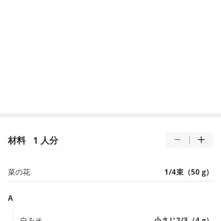
材料
1 人分
菜の花
1/4束（50 g）
A
白みそ
小さじ2/3（4 g）