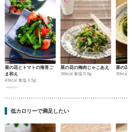
菜の花とトマトの海苔ご
菜の花の梅肉じゃこあえ
菜の花
ま和え
38
kcal
食塩
0.9
g
30
kcal
43
kcal
食塩
0.5
g
低カロリーで満足したい