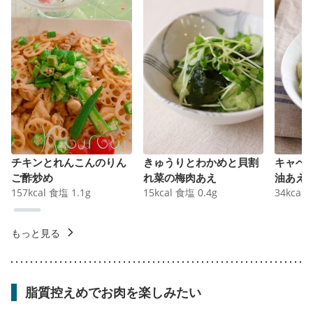
チキンとれんこんのりん
きゅうりとわかめと貝割
キャベ
ご酢炒め
れ菜の梅肉あえ
油あえ
157
kcal
食塩
1.1
g
15
kcal
食塩
0.4
g
34
kcal
もっと見る
脂質控えめでお肉を楽しみたい