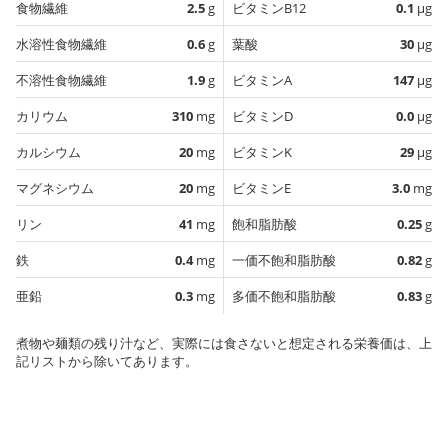
食物繊維
2.5
g
ビタミンB12
0.1
µg
水溶性食物繊維
0.6
g
葉酸
30
µg
不溶性食物繊維
1.9
g
ビタミンA
147
µg
カリウム
310
mg
ビタミンD
0.0
µg
カルシウム
20
mg
ビタミンK
29
µg
マグネシウム
20
mg
ビタミンE
3.0
mg
リン
41
mg
飽和脂肪酸
0.25
g
鉄
0.4
mg
一価不飽和脂肪酸
0.82
g
亜鉛
0.3
mg
多価不飽和脂肪酸
0.83
g
煮物や麺類の残り汁など、実際には食さないと想定される栄養価は、上
記リストから除いてあります。