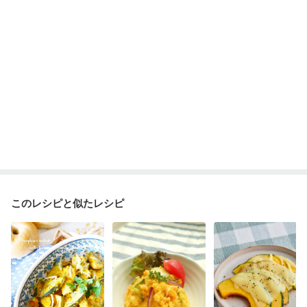
乾癬
フレイル（年齢に合わせた体作り）
低栄養予防
貧血対策
ニキビ・肌荒れ
妊活中
更年期
このレシピと似たレシピ