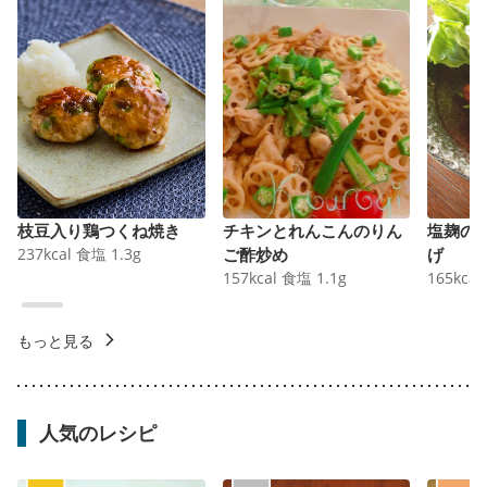
枝豆入り鶏つくね焼き
チキンとれんこんのりん
塩麹の
237
kcal
食塩
1.3
g
ご酢炒め
げ
157
kcal
食塩
1.1
g
165
kcal
もっと見る
人気のレシピ