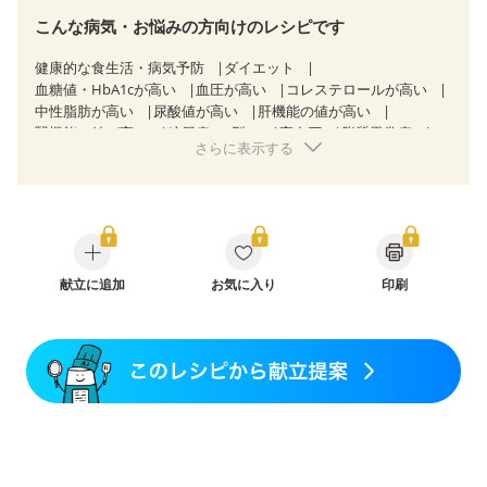
こんな病気・お悩みの方向けのレシピです
健康的な食生活・病気予防
ダイエット
血糖値・HbA1cが高い
血圧が高い
コレステロールが高い
中性脂肪が高い
尿酸値が高い
肝機能の値が高い
腎機能の値が高い
糖尿病（2型）
高血圧
脂質異常症
さらに表示する
高尿酸血症（痛風）
狭心症
心筋梗塞
心臓弁膜症
心不全
胃ポリープ
逆流性食道炎
胆石症
慢性膵炎（移行期・寛解期）
非アルコール性脂肪肝
痔
慢性便秘症
過敏性腸症候群（IBS）
睡眠時無呼吸症候群
糖尿病性腎症（第１期）
糖尿病性腎症（第２期）
糖尿病性腎症（第３期）
CKD（ステージ１）
CKD（ステージ２）
献立に追加
CKD（ステージ３a）
お気に入り
印刷
乳がん（抗がん剤治療中）
乳がん（ホルモン療法中）
乳がん（放射線治療中）
乳がん治療を終えた方・経過観察中の方など
飲み込みにくい
味の感じ方が変わった
食欲がない
妊娠中(初期)
妊婦健診・体重増加が気になる（初期）
妊婦健診・血圧が気になる（初期）
妊婦健診・血糖値が気になる（初期）
妊娠高血圧(中期)
妊娠糖尿病(初期)
産後（母乳）
産後（混合栄養）
産後（ミルク）
骨折
骨粗しょう症
関節リウマチ