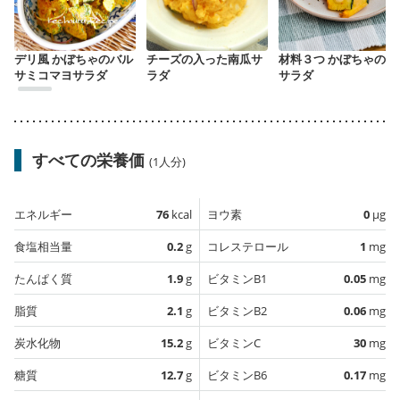
デリ風 かぼちゃのバル
チーズの入った南瓜サ
材料３つ かぼちゃの温
サミコマヨサラダ
ラダ
サラダ
すべての栄養価
(1人分)
エネルギー
76
kcal
ヨウ素
0
µg
食塩相当量
0.2
g
コレステロール
1
mg
たんぱく質
1.9
g
ビタミンB1
0.05
mg
脂質
2.1
g
ビタミンB2
0.06
mg
炭水化物
15.2
g
ビタミンC
30
mg
糖質
12.7
g
ビタミンB6
0.17
mg