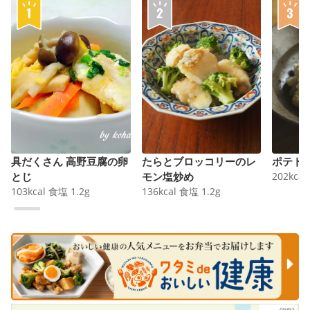
具だくさん 高野豆腐の卵
たらとブロッコリーのレ
ポテト
とじ
モン塩炒め
202
kcal
103
kcal
食塩
1.2
g
136
kcal
食塩
1.2
g