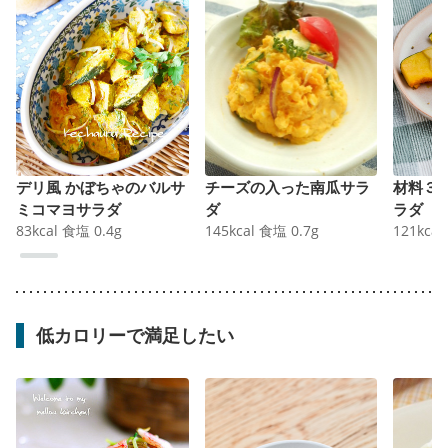
デリ風 かぼちゃのバルサ
チーズの入った南瓜サラ
材料３
ミコマヨサラダ
ダ
ラダ
83
kcal
食塩
0.4
g
145
kcal
食塩
0.7
g
121
kcal
低カロリーで満足したい