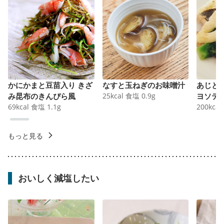
かにかまと豆苗入り きざ
なすと玉ねぎのお味噌汁
あじと
み昆布のきんぴら風
25
kcal
食塩
0.9
g
ヨソテ
69
kcal
食塩
1.1
g
200
kcal
もっと見る
おいしく減塩したい