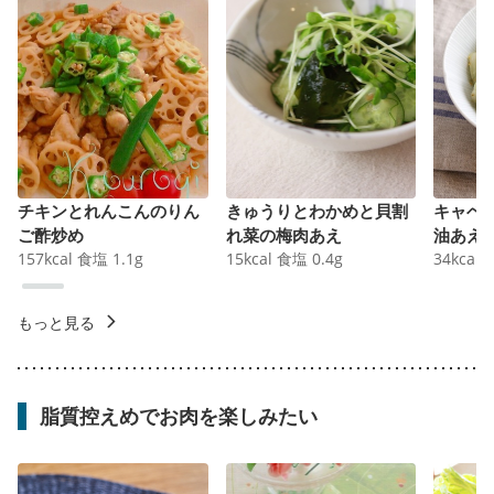
チキンとれんこんのりん
きゅうりとわかめと貝割
キャベ
ご酢炒め
れ菜の梅肉あえ
油あえ
157
kcal
食塩
1.1
g
15
kcal
食塩
0.4
g
34
kcal
もっと見る
脂質控えめでお肉を楽しみたい