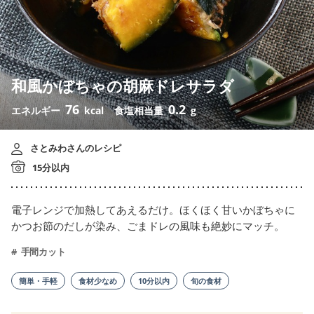
和風かぼちゃの胡麻ドレサラダ
76
0.2
エネルギー
kcal
食塩相当量
g
さとみわさんのレシピ
15分以内
電子レンジで加熱してあえるだけ。ほくほく甘いかぼちゃに
かつお節のだしが染み、ごまドレの風味も絶妙にマッチ。
手間カット
簡単・手軽
食材少なめ
10分以内
旬の食材