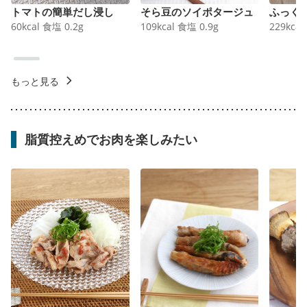
トマトの簡単だし浸し
そら豆のソイポタージュ
ふっく
60
kcal
食塩
0.2
g
109
kcal
食塩
0.9
g
229
kcal
もっと見る
脂質控えめでお肉を楽しみたい