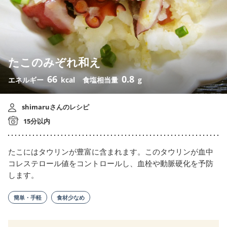
たこのみぞれ和え
66
0.8
エネルギー
kcal
食塩相当量
g
shimaruさんのレシピ
15分以内
たこにはタウリンが豊富に含まれます。このタウリンが血中
コレステロール値をコントロールし、血栓や動脈硬化を予防
します。
簡単・手軽
食材少なめ