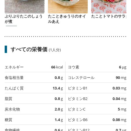
ぷりぷりたこのしょう
たこときゅうりのオイ
たことトマトのサラダ
が煮
ルあえ
すべての栄養価
(1人分)
エネルギー
66
kcal
ヨウ素
6
µg
食塩相当量
0.8
g
コレステロール
90
mg
たんぱく質
13.4
g
ビタミンB1
0.03
mg
脂質
0.8
g
ビタミンB2
0.04
mg
炭水化物
2.0
g
ビタミンC
5
mg
糖質
1.4
g
ビタミンB6
0.08
mg
食物繊維
0.6
g
ビタミンB12
0.7
µg