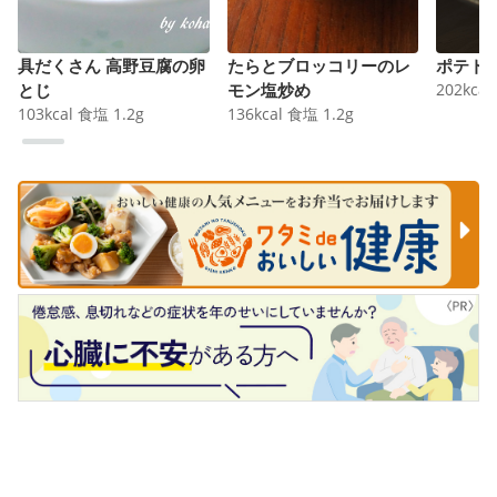
具だくさん 高野豆腐の卵
たらとブロッコリーのレ
ポテト
とじ
モン塩炒め
202
kcal
103
kcal
食塩
1.2
g
136
kcal
食塩
1.2
g