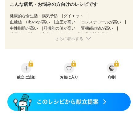
こんな病気・お悩みの方向けのレシピです
健康的な食生活・病気予防
ダイエット
血糖値・HbA1cが高い
血圧が高い
コレステロールが高い
中性脂肪が高い
肝機能の値が高い
腎機能の値が高い
糖尿病（2型）
高血圧
胃ポリープ
逆流性食道炎
さらに表示する
胆石症
慢性膵炎（移行期・寛解期）
過敏性腸症候群（IBS）
CKD（ステージ１）
CKD（ステージ２）
乳がん（抗がん剤治療中）
乳がん（ホルモン療法中）
乳がん（放射線治療中）
乳がん治療を終えた方・経過観察中の方など
産後（ミルク）
骨折
関節リウマチ
フレイル（年齢に合わせた体作り）
献立に追加
お気に入り
貧血対策
印刷
ニキビ・肌荒れ
更年期