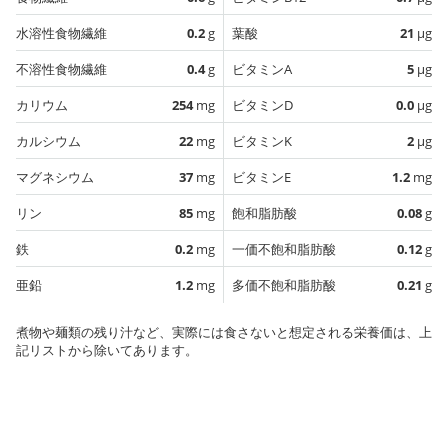
水溶性食物繊維
0.2
g
葉酸
21
µg
不溶性食物繊維
0.4
g
ビタミンA
5
µg
カリウム
254
mg
ビタミンD
0.0
µg
カルシウム
22
mg
ビタミンK
2
µg
マグネシウム
37
mg
ビタミンE
1.2
mg
リン
85
mg
飽和脂肪酸
0.08
g
鉄
0.2
mg
一価不飽和脂肪酸
0.12
g
亜鉛
1.2
mg
多価不飽和脂肪酸
0.21
g
煮物や麺類の残り汁など、実際には食さないと想定される栄養価は、上
記リストから除いてあります。