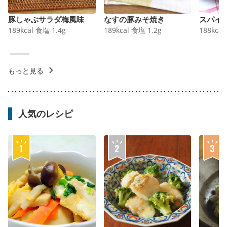
豚しゃぶサラダ梅風味
なすの豚みそ焼き
スパイ
189
kcal
食塩
1.4
g
189
kcal
食塩
1.2
g
188
kcal
もっと見る
人気のレシピ