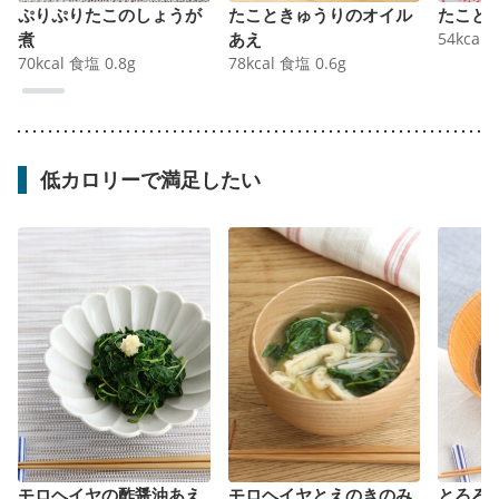
ぷりぷりたこのしょうが
たこときゅうりのオイル
たこと
煮
あえ
54
kcal
70
kcal
食塩
0.8
g
78
kcal
食塩
0.6
g
低カロリーで満足したい
モロヘイヤの酢醤油あえ
モロヘイヤとえのきのみ
とろろ