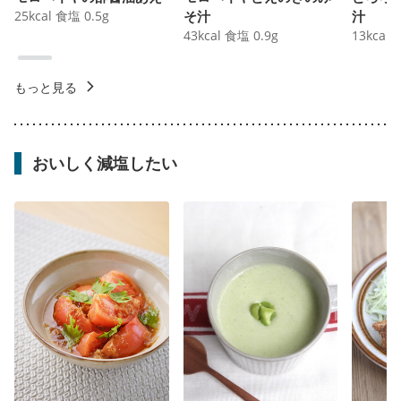
25
kcal
食塩
0.5
g
そ汁
汁
43
kcal
食塩
0.9
g
13
kcal
もっと見る
おいしく減塩したい