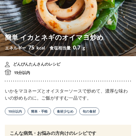
簡単 イカとネギのオイマヨ炒め
75
0.7
エネルギー
kcal
食塩相当量
g
どんぴんたんさんのレシピ
15分以内
いかをマヨネーズとオイスターソースで炒めて、濃厚な味わ
いの炒めものに。ご飯がすすむ一品です。
10分以内
簡単・手軽
食材少なめ
旬の食材
こんな病気・お悩みの方向けのレシピです