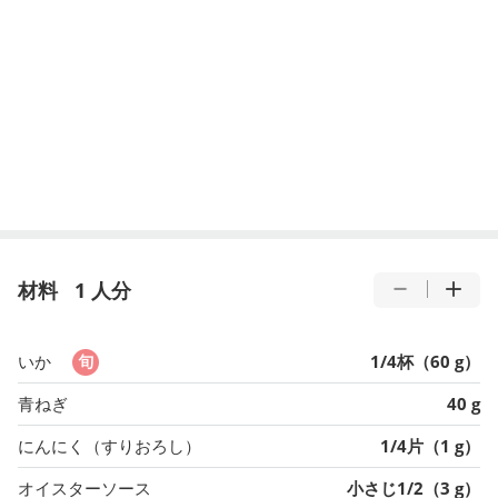
材料
1 人分
いか
1/4杯（60 g）
青ねぎ
40 g
にんにく（すりおろし）
1/4片（1 g）
オイスターソース
小さじ1/2（3 g）