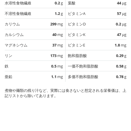
水溶性食物繊維
0.2
g
葉酸
44
µg
不溶性食物繊維
1.2
g
ビタミンA
57
µg
カリウム
299
mg
ビタミンD
0.2
µg
カルシウム
40
mg
ビタミンK
47
µg
マグネシウム
37
mg
ビタミンE
1.8
mg
リン
173
mg
飽和脂肪酸
0.29
g
鉄
0.5
mg
一価不飽和脂肪酸
0.58
g
亜鉛
1.1
mg
多価不飽和脂肪酸
0.78
g
煮物や麺類の残り汁など、実際には食さないと想定される栄養価は、上
記リストから除いてあります。