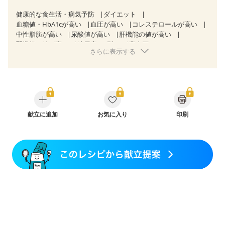
健康的な食生活・病気予防
ダイエット
血糖値・HbA1cが高い
血圧が高い
コレステロールが高い
中性脂肪が高い
尿酸値が高い
肝機能の値が高い
腎機能の値が高い
糖尿病（2型）
高血圧
さらに表示する
高尿酸血症（痛風）
胃ポリープ
逆流性食道炎
胆石症
慢性膵炎（移行期・寛解期）
過敏性腸症候群（IBS）
糖尿病性腎症（第１期）
糖尿病性腎症（第２期）
糖尿病性腎症（第３期）
CKD（ステージ１）
CKD（ステージ２）
CKD（ステージ３a）
CKD（ステージ３b）
乳がん（抗がん剤治療中）
乳がん（ホルモン療法中）
献立に追加
お気に入り
乳がん（放射線治療中）
印刷
乳がん治療を終えた方・経過観察中の方など
産後（ミルク）
骨折
骨粗しょう症
関節リウマチ
貧血対策
ニキビ・肌荒れ
妊活中
更年期