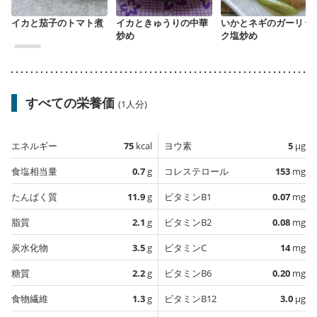
イカと茄子のトマト煮
イカときゅうりの中華
いかとネギのガーリッ
炒め
ク塩炒め
すべての栄養価
(1人分)
エネルギー
75
kcal
ヨウ素
5
µg
食塩相当量
0.7
g
コレステロール
153
mg
たんぱく質
11.9
g
ビタミンB1
0.07
mg
脂質
2.1
g
ビタミンB2
0.08
mg
炭水化物
3.5
g
ビタミンC
14
mg
糖質
2.2
g
ビタミンB6
0.20
mg
食物繊維
1.3
g
ビタミンB12
3.0
µg