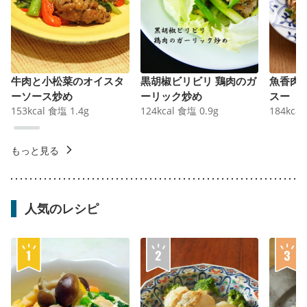
牛肉と小松菜のオイスタ
黒胡椒ビリビリ 鶏肉のガ
魚香肉
ーソース炒め
ーリック炒め
スー
153
kcal
食塩
1.4
g
124
kcal
食塩
0.9
g
184
kcal
もっと見る
人気のレシピ