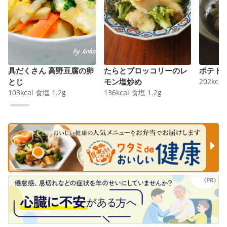
具だくさん 高野豆腐の卵
たらとブロッコリーのレ
ポテト
とじ
モン塩炒め
202
kcal
103
kcal
食塩
1.2
g
136
kcal
食塩
1.2
g