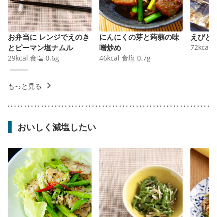
お弁当に レンジでえのき
にんにくの芽と蒟蒻の味
えびと
とピーマン塩ナムル
噌炒め
72
kcal
29
kcal
食塩
0.6
g
46
kcal
食塩
0.7
g
もっと見る
おいしく減塩したい