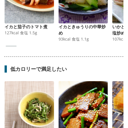
イカと茄子のトマト煮
イカときゅうりの中華炒
いかと
127
kcal
食塩
1.5
g
め
塩炒め
93
kcal
食塩
1.1
g
107
kcal
低カロリーで満足したい