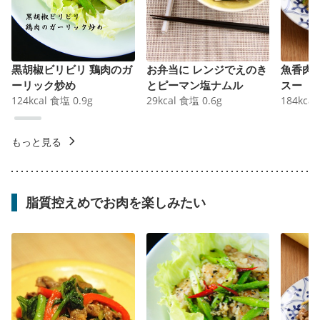
黒胡椒ビリビリ 鶏肉のガ
お弁当に レンジでえのき
魚香肉
ーリック炒め
とピーマン塩ナムル
スー
124
kcal
食塩
0.9
g
29
kcal
食塩
0.6
g
184
kcal
もっと見る
脂質控えめでお肉を楽しみたい