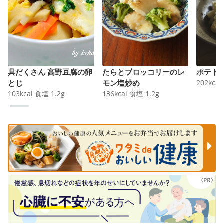
具だくさん 高野豆腐の卵
たらとブロッコリーのレ
ポテト
とじ
モン塩炒め
202
kcal
103
kcal
食塩
1.2
g
136
kcal
食塩
1.2
g