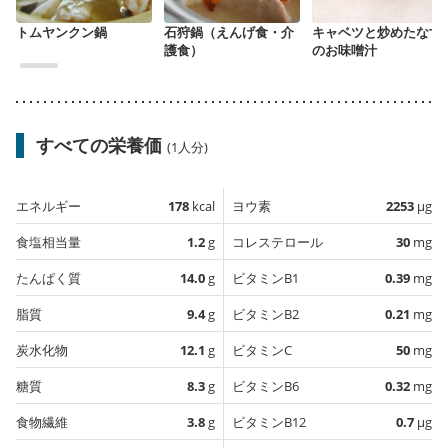
トムヤンクン鍋
石狩鍋（えんげ食・介
キャベツと炒めたなす
護食）
のお味噌汁
すべての栄養価
(1人分)
エネルギー
178
kcal
ヨウ素
2253
µg
食塩相当量
1.2
g
コレステロール
30
mg
たんぱく質
14.0
g
ビタミンB1
0.39
mg
脂質
9.4
g
ビタミンB2
0.21
mg
炭水化物
12.1
g
ビタミンC
50
mg
糖質
8.3
g
ビタミンB6
0.32
mg
食物繊維
3.8
g
ビタミンB12
0.7
µg