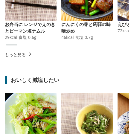
お弁当に レンジでえのき
にんにくの芽と蒟蒻の味
えびと
とピーマン塩ナムル
噌炒め
72
kcal
29
kcal
食塩
0.6
g
46
kcal
食塩
0.7
g
もっと見る
おいしく減塩したい