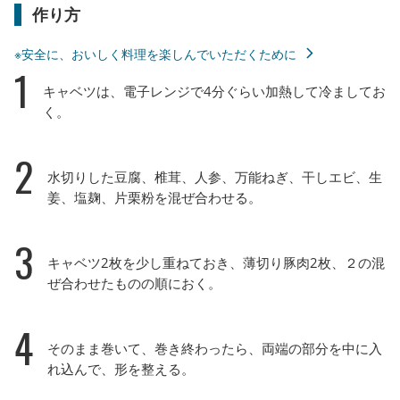
作り方
※安全に、おいしく料理を楽しんでいただくために
1
キャベツは、電子レンジで4分ぐらい加熱して冷ましてお
く。
2
水切りした豆腐、椎茸、人参、万能ねぎ、干しエビ、生
姜、塩麹、片栗粉を混ぜ合わせる。
3
キャベツ2枚を少し重ねておき、薄切り豚肉2枚、２の混
ぜ合わせたものの順におく。
4
そのまま巻いて、巻き終わったら、両端の部分を中に入
れ込んで、形を整える。