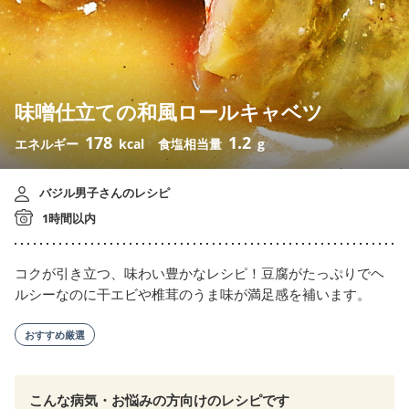
味噌仕立ての和風ロールキャベツ
178
1.2
エネルギー
kcal
食塩相当量
g
バジル男子さんのレシピ
1時間以内
コクが引き立つ、味わい豊かなレシピ！豆腐がたっぷりでヘ
ルシーなのに干エビや椎茸のうま味が満足感を補います。
おすすめ厳選
こんな病気・お悩みの方向けのレシピです