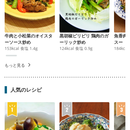
牛肉と小松菜のオイスタ
黒胡椒ビリビリ 鶏肉のガ
魚香肉
ーソース炒め
ーリック炒め
スー
153
kcal
食塩
1.4
g
124
kcal
食塩
0.9
g
184
kcal
もっと見る
人気のレシピ