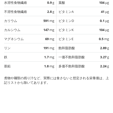
水溶性食物繊維
0.9
g
葉酸
104
µg
不溶性食物繊維
2.8
g
ビタミンA
41
µg
カリウム
591
mg
ビタミンD
0.1
µg
カルシウム
147
mg
ビタミンK
104
µg
マグネシウム
69
mg
ビタミンE
0.5
mg
リン
191
mg
飽和脂肪酸
2.89
g
鉄
1.7
mg
一価不飽和脂肪酸
3.27
g
亜鉛
1.8
mg
多価不飽和脂肪酸
2.24
g
煮物や麺類の残り汁など、実際には食さないと想定される栄養価は、上
記リストから除いてあります。