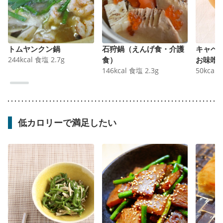
トムヤンクン鍋
石狩鍋（えんげ食・介護
キャベ
244
kcal
食塩
2.7
g
食）
お味噌
146
kcal
食塩
2.3
g
50
kcal
低カロリーで満足したい