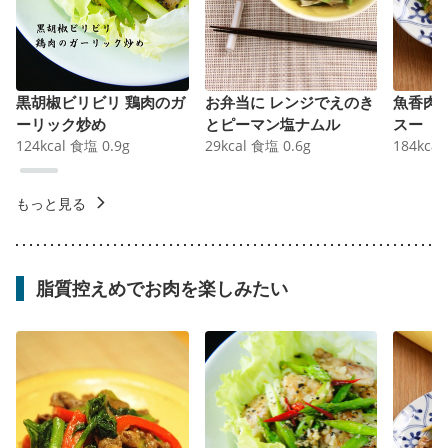
黒胡椒ビリビリ 鶏肉のガ
お弁当に レンジでえのき
魚香肉
ーリック炒め
とピーマン塩ナムル
スー
124
kcal
食塩
0.9
g
29
kcal
食塩
0.6
g
184
kcal
もっと見る
脂質控えめでお肉を楽しみたい