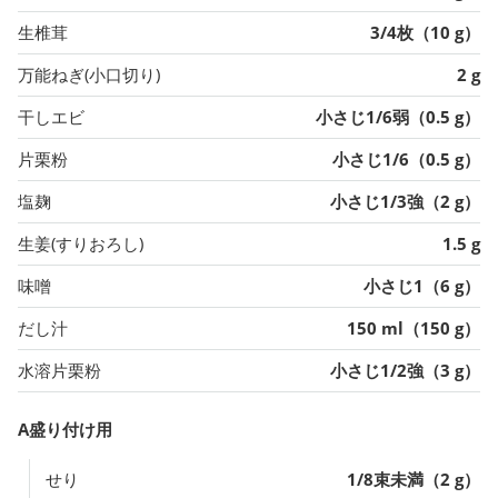
生椎茸
3/4枚（10 g）
万能ねぎ(小口切り)
2 g
干しエビ
小さじ1/6弱（0.5 g）
片栗粉
小さじ1/6（0.5 g）
塩麹
小さじ1/3強（2 g）
生姜(すりおろし)
1.5 g
味噌
小さじ1（6 g）
だし汁
150 ml（150 g）
水溶片栗粉
小さじ1/2強（3 g）
A盛り付け用
せり
1/8束未満（2 g）