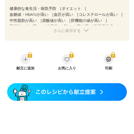
健康的な食生活・病気予防
ダイエット
血糖値・HbA1cが高い
血圧が高い
コレステロールが高い
中性脂肪が高い
尿酸値が高い
肝機能の値が高い
腎機能の値が高い
糖尿病（2型）
高血圧
脂質異常症
さらに表示する
高尿酸血症（痛風）
狭心症
心筋梗塞
心臓弁膜症
心不全
胃ポリープ
胆石症
慢性膵炎（移行期・寛解期）
非アルコール性脂肪肝
痔
慢性便秘症
過敏性腸症候群（IBS）
睡眠時無呼吸症候群
糖尿病性腎症（第１期）
糖尿病性腎症（第２期）
糖尿病性腎症（第３期）
CKD（ステージ１）
CKD（ステージ２）
献立に追加
CKD（ステージ３a）
お気に入り
印刷
乳がん（抗がん剤治療中）
乳がん（ホルモン療法中）
乳がん（放射線治療中）
乳がん治療を終えた方・経過観察中の方など
妊娠中(初期)
妊婦健診・体重増加が気になる（初期）
妊婦健診・血圧が気になる（初期）
妊婦健診・血糖値が気になる（初期）
妊娠高血圧(中期)
妊娠糖尿病(初期)
産後（母乳）
産後（混合栄養）
産後（ミルク）
骨折
関節リウマチ
乾癬
フレイル（年齢に合わせた体作り）
貧血対策
ニキビ・肌荒れ
妊活中
更年期