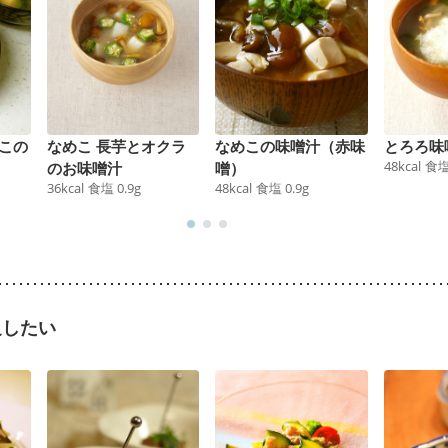
この
なめこ 長芋とオクラ
なめこの味噌汁（赤味
とろろ味
48
kcal
食
のお味噌汁
噌）
36
kcal
食塩
0.9
g
48
kcal
食塩
0.9
g
足したい