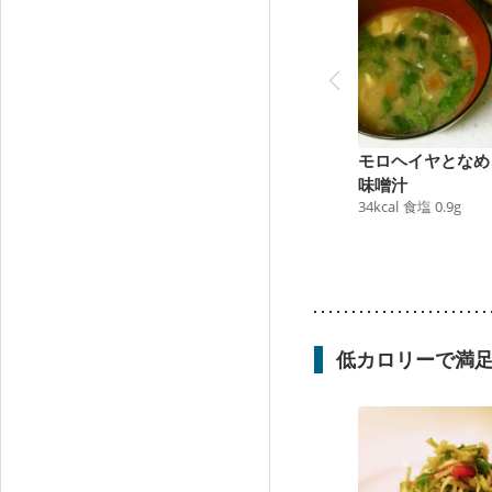
モロヘイヤとなめ
味噌汁
34
kcal
食塩
0.9
g
低カロリーで満