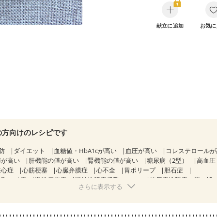
献立に追加
お気に
の方向けのレシピです
防
ダイエット
血糖値・HbA1cが高い
血圧が高い
コレステロール
値が高い
肝機能の値が高い
腎機能の値が高い
糖尿病（2型）
高血圧
狭心症
心筋梗塞
心臓弁膜症
心不全
胃ポリープ
胆石症
期）
痔
慢性便秘症
過敏性腸症候群（IBS）
糖尿病性腎症（第１期
さらに表示する
糖尿病性腎症（第３期）
CKD（ステージ１）
CKD（ステージ２）
乳がん（抗がん剤治療中）
乳がん（ホルモン療法中）
乳がん（放射線
経過観察中の方など
食欲がない
妊娠中(初期)
妊婦健診・体重増加が