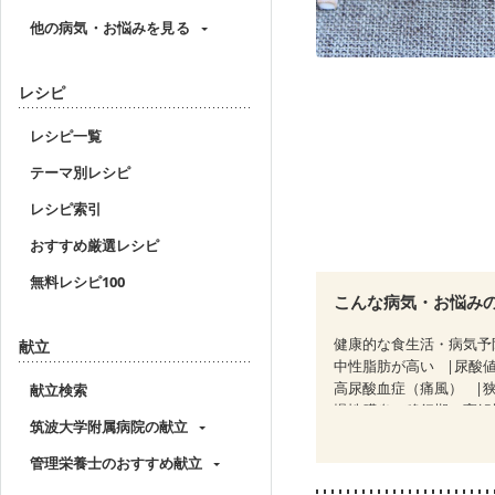
他の病気・お悩みを見る
レシピ
レシピ一覧
テーマ別レシピ
レシピ索引
おすすめ厳選レシピ
無料レシピ100
こんな病気・お悩み
健康的な食生活・病気予
献立
中性脂肪が高い
尿酸
高尿酸血症（痛風）
献立検索
慢性膵炎（移行期・寛解
筑波大学附属病院の献立
糖尿病性腎症（第２期）
CKD（ステージ３a）
管理栄養士のおすすめ献立
乳がん治療を終えた方・