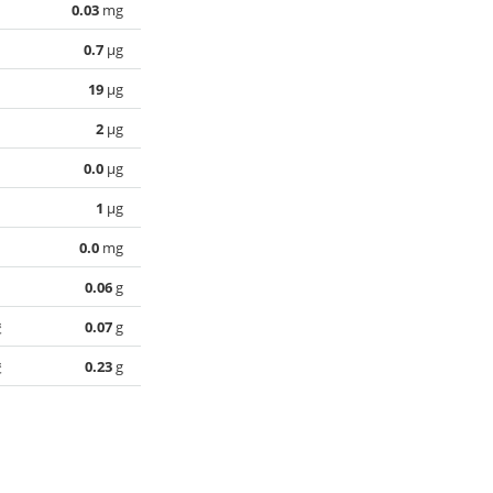
0.03
mg
0.7
µg
19
µg
2
µg
0.0
µg
1
µg
0.0
mg
0.06
g
酸
0.07
g
酸
0.23
g