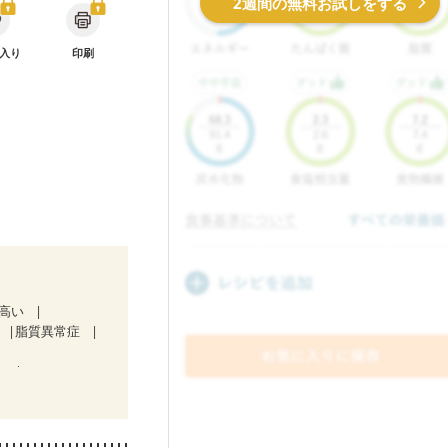
2週間の無料お試しをする
入り
印刷
が高い
脂質異常症
）
治療中）
気になる（初期）