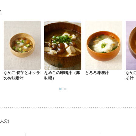
る（初期）
妊婦健診・血糖値が気になる（初期）
妊娠高血圧(中期)
妊
混合栄養）
産後（ミルク）
骨折
骨粗しょう症
関節リウマチ
乾癬
ピ
荒れ
妊活中
更年期
なめこ 長芋とオクラ
なめこの味噌汁（赤
とろろ味噌汁
なめ
のお味噌汁
味噌）
そ汁
1人分)