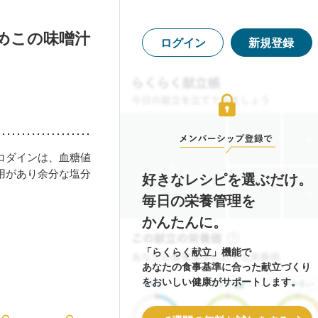
めこの味噌汁
ログイン
新規登録
コダインは、血糖値
用があり余分な塩分
好きなレシピを選ぶだけ。
毎日の栄養管理を
かんたんに。
「らくらく献立」機能で
あなたの食事基準に合った献立づくり
をおいしい健康がサポートします。