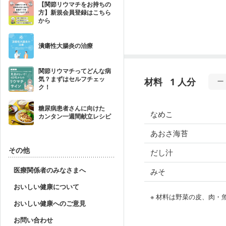
【関節リウマチをお持ちの
方】新規会員登録はこちら
から
潰瘍性大腸炎の治療
関節リウマチってどんな病
気？まずはセルフチェッ
材料
1 人分
ク！
糖尿病患者さんに向けた
なめこ
カンタン一週間献立レシピ
あおさ海苔
その他
だし汁
医療関係者のみなさまへ
みそ
おいしい健康について
※ 材料は野菜の皮、肉
おいしい健康へのご意見
お問い合わせ