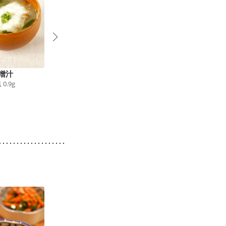
噌汁
なめこと油揚げのみそ
豆腐となめこのシンプ
塩
0.9
g
1
汁
ル味噌汁
41
kcal
食塩
1.0
g
47
kcal
食塩
1.3
g