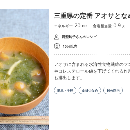
三重県の定番 アオサとな
20
0.9
エネルギー
食塩相当量
kcal
g
河埜玲子さんのレシピ
15分以内
アオサに含まれる水溶性食物繊維のフ
やコレステロール値を下げてくれる作
も排出します。
簡単・手軽
食材少なめ
10分以内