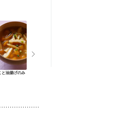
娠糖尿病(初期)
低栄養予防
こと油揚げのみ
豆腐となめこのシン
なめこと豚肉の味噌
我が家の定番
プル味噌汁
汁
のみぞれ汁