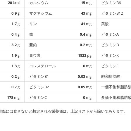
20
kcal
カルシウム
15
mg
ビタミンB6
0.9
g
マグネシウム
43
mg
ビタミンB12
1.7
g
リン
41
mg
葉酸
0.4
g
鉄
0.4
mg
ビタミンA
3.2
g
亜鉛
0.2
mg
ビタミンD
1.9
g
ヨウ素
1822
µg
ビタミンK
1.3
g
コレステロール
0
mg
ビタミンE
0.2
g
ビタミンB1
0.03
mg
飽和脂肪酸
0.7
g
ビタミンB2
0.05
mg
一価不飽和脂肪
178
mg
ビタミンC
0
mg
多価不飽和脂肪
実際には食さないと想定される栄養価は、上記リストから除いてあります。