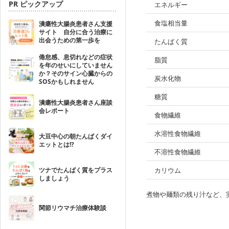
PR ピックアップ
エネルギー
食塩相当量
潰瘍性大腸炎患者さん支援
サイト 自分に合う治療に
出会うための第一歩を
たんぱく質
倦怠感、息切れなどの症状
脂質
を年のせいにしていません
か？そのサイン心臓からの
炭水化物
SOSかもしれません
糖質
潰瘍性大腸炎患者さん座談
会レポート
食物繊維
水溶性食物繊維
大豆中心の朝たんぱくダイ
エットとは!?
不溶性食物繊維
ツナでたんぱく質をプラス
カリウム
しましょう
煮物や麺類の残り汁など、
関節リウマチ治療体験談