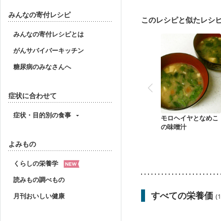
妊婦健診・血圧が気にな
産後（母乳）
産後（
みんなの寄付レシピ
このレシピと似たレシ
貧血対策
ニキビ・肌
みんなの寄付レシピとは
がんサバイバーキッチン
糖尿病のみなさんへ
症状に合わせて
症状・目的別の食事
モロヘイヤとなめこ
の味噌汁
よみもの
くらしの栄養学
読みもの調べもの
すべての栄養価
月刊おいしい健康
(