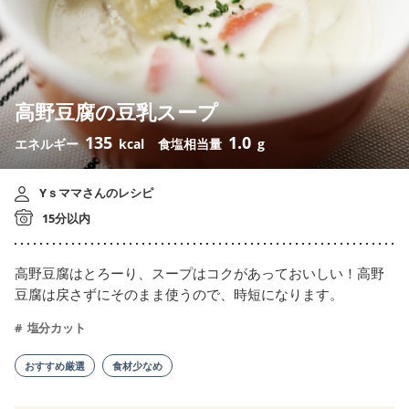
高野豆腐の豆乳スープ
135
1.0
エネルギー
kcal
食塩相当量
g
Yｓママさんのレシピ
15分以内
高野豆腐はとろーり、スープはコクがあっておいしい！高野
豆腐は戻さずにそのまま使うので、時短になります。
塩分カット
おすすめ厳選
食材少なめ