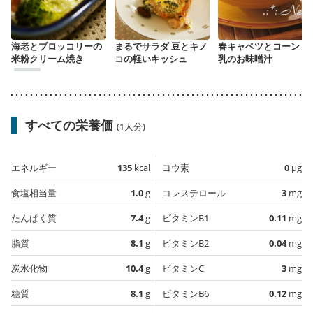
海老とブロッコリーの
まるでサラダ 豆とキノ
春キャベツとコーン 豆
米粉クリーム焼き
コの軽いキッシュ
乳のお味噌汁
すべての栄養価
(1人分)
エネルギー
135
kcal
ヨウ素
0
µg
食塩相当量
1.0
g
コレステロール
3
mg
たんぱく質
7.4
g
ビタミンB1
0.11
mg
脂質
8.1
g
ビタミンB2
0.04
mg
炭水化物
10.4
g
ビタミンC
3
mg
糖質
8.1
g
ビタミンB6
0.12
mg