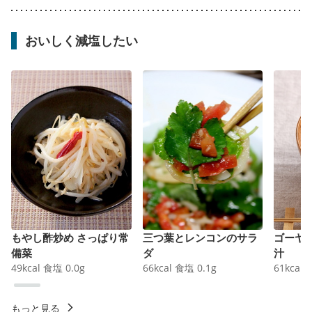
おいしく減塩したい
もやし酢炒め さっぱり常
三つ葉とレンコンのサラ
ゴーヤ
備菜
ダ
汁
49
kcal
食塩
0.0
g
66
kcal
食塩
0.1
g
61
kcal
もっと見る