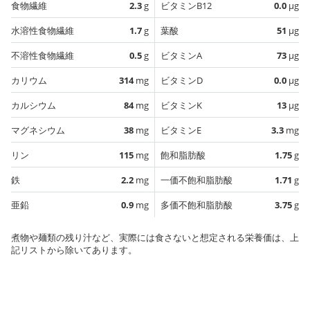
食物繊維
2.3
g
ビタミンB12
0.0
µg
水溶性食物繊維
1.7
g
葉酸
51
µg
不溶性食物繊維
0.5
g
ビタミンA
73
µg
カリウム
314
mg
ビタミンD
0.0
µg
カルシウム
84
mg
ビタミンK
13
µg
マグネシウム
38
mg
ビタミンE
3.3
mg
リン
115
mg
飽和脂肪酸
1.75
g
鉄
2.2
mg
一価不飽和脂肪酸
1.71
g
亜鉛
0.9
mg
多価不飽和脂肪酸
3.75
g
煮物や麺類の残り汁など、実際には食さないと想定される栄養価は、上
記リストから除いてあります。