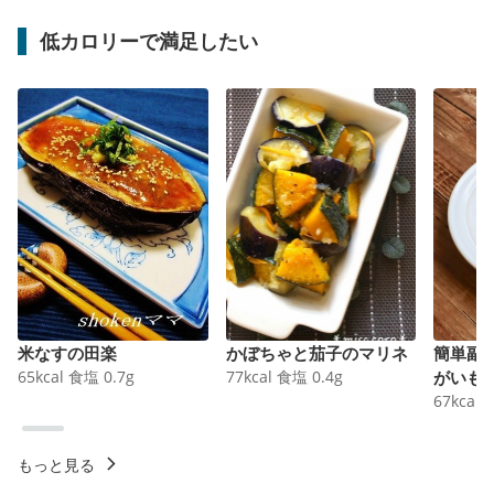
低カロリーで満足したい
米なすの田楽
かぼちゃと茄子のマリネ
簡単副
65
kcal
食塩
0.7
g
77
kcal
食塩
0.4
g
がいも
67
kcal
もっと見る