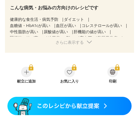
こんな病気・お悩みの方向けのレシピです
健康的な食生活・病気予防
ダイエット
血糖値・HbA1cが高い
血圧が高い
コレステロールが高い
中性脂肪が高い
尿酸値が高い
肝機能の値が高い
腎機能の値が高い
糖尿病（2型）
高血圧
脂質異常症
さらに表示する
高尿酸血症（痛風）
狭心症
心筋梗塞
心臓弁膜症
心不全
胃ポリープ
胆石症
非アルコール性脂肪肝
痔
慢性便秘症
過敏性腸症候群（IBS）
睡眠時無呼吸症候群
糖尿病性腎症（第１期）
糖尿病性腎症（第２期）
CKD（ステージ１）
CKD（ステージ２）
乳がん（抗がん剤治療中）
乳がん（ホルモン療法中）
乳がん（放射線治療中）
献立に追加
お気に入り
印刷
乳がん治療を終えた方・経過観察中の方など
食欲がない
妊娠中(初期)
妊婦健診・体重増加が気になる（初期）
妊婦健診・血圧が気になる（初期）
妊婦健診・血糖値が気になる（初期）
妊娠高血圧(中期)
妊娠糖尿病(初期)
産後（母乳）
産後（混合栄養）
産後（ミルク）
骨折
骨粗しょう症
関節リウマチ
乾癬
フレイル（年齢に合わせた体作り）
低栄養予防
貧血対策
ニキビ・肌荒れ
妊活中
更年期