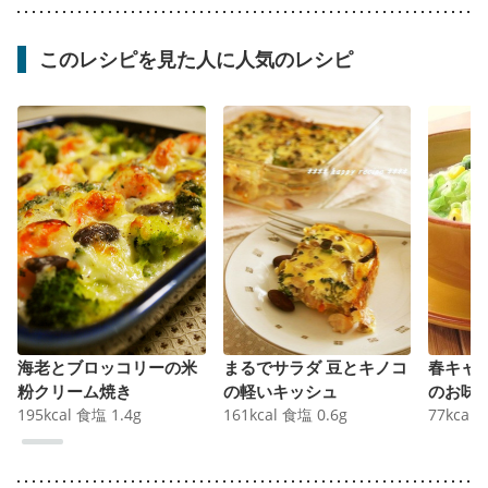
このレシピを見た人に人気のレシピ
海老とブロッコリーの米
まるでサラダ 豆とキノコ
春キャ
粉クリーム焼き
の軽いキッシュ
のお味
195
kcal
食塩
1.4
g
161
kcal
食塩
0.6
g
77
kcal