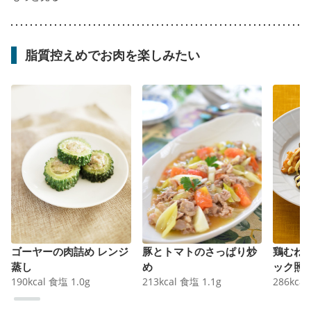
脂質控えめでお肉を楽しみたい
ゴーヤーの肉詰め レンジ
豚とトマトのさっぱり炒
鶏むね
蒸し
め
ック照
190
kcal
食塩
1.0
g
213
kcal
食塩
1.1
g
286
kcal