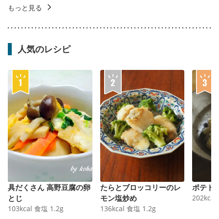
もっと見る
人気のレシピ
具だくさん 高野豆腐の卵
たらとブロッコリーのレ
ポテト
とじ
モン塩炒め
202
kcal
103
kcal
食塩
1.2
g
136
kcal
食塩
1.2
g