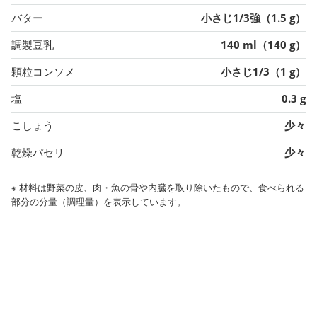
バター
小さじ1/3強（1.5 g）
調製豆乳
140 ml（140 g）
顆粒コンソメ
小さじ1/3（1 g）
塩
0.3 g
こしょう
少々
乾燥パセリ
少々
※ 材料は野菜の皮、肉・魚の骨や内臓を取り除いたもので、食べられる
部分の分量（調理量）を表示しています。